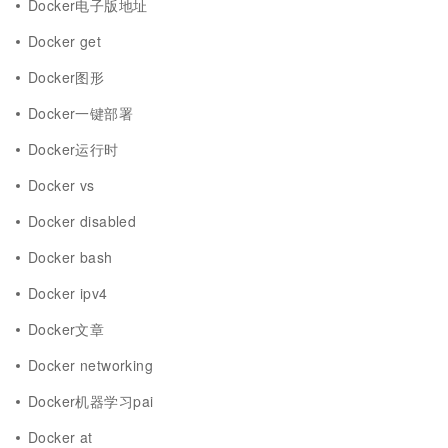
Docker电子版地址
Docker get
Docker图形
Docker一键部署
Docker运行时
Docker vs
Docker disabled
Docker bash
Docker ipv4
Docker文章
Docker networking
Docker机器学习pai
Docker at