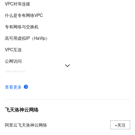
VPC对等连接
什么是专有网络VPC
专有网络与交换机
高可用虚拟IP（HaVip）
VPC互连
公网访问
VPC流日志
VPC路由表
查看更多
专有网络VPC网络规划
IPv4网关
飞天洛神云网络
阿里云飞天洛神云网络
+关注