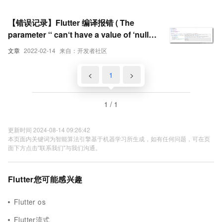
【错误记录】Flutter 编译报错 ( The
parameter ‘‘ can‘t have a value of ‘null‘
because of its type, but the im )
文章
2022-02-14
来自：开发者社区
<
1
>
1 / 1
更新时间 2024-08-14 09:26:42
本页面内关键词为智能算法引擎基于机器学习所生成，如有任何问题，可在页
面下方点击"联系我们"与我们沟通。
Flutter您可能感兴趣
Flutter os
Flutter流式