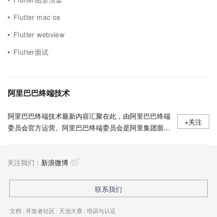
Flutter mac os
Flutter webview
Flutter面试
阿里巴巴终端技术
阿里巴巴终端技术最新内容汇聚在此，由阿里巴巴终端
+关注
委员会官方运营。阿里巴巴终端委员会是阿里集团面向
前端、客户端的虚拟技术组织。我们的愿景是着眼用户
体验前沿、技术创新引领业界，将面向未来，制定技术
关注我们：
策略和目标并落地执行，推动终端技术发展，帮助工程
新浪微博
师成长，打造顶级的终端体验。同时我们运营着阿里巴
巴终端域的官方公众号：阿里巴巴终端技术，欢迎关
联系我们
注。
文档
|
开发者社区
|
天池大赛
|
培训与认证