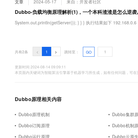
文章
2024-05-17
来自：开发者社区
大数据开发治理平台 Data
AI 产品 免费试用
网络
安全
云开发大赛
Tableau 订阅
Dubbo-负载均衡原理解析(1)，一个本科渣渣是怎么逆袭
1亿+ 大模型 tokens 和 
可观测
入门学习赛
中间件
AI空中课堂在线直播课
System.out.println(getServer()); } } } 执行结果如下 192.168.0.6 
云防火墙
140+云产品 免费试用
大模型服务
上云与迁云
云原生的云上边界网络安全
产品新客免费试用，最长1
数据库
生态解决方案
千问AI平台-Token Plan
企业出海
大模型ACA认证体验
大数据计算
助力企业全员 AI 认知与能
行业生态解决方案
共有2条
<
1
>
跳转至：
GO
政企业务
媒体服务
千问AI平台-模型体验
开发者生态解决方案
在线体验全尺寸、多种模态
更新时间 2024-08-14 09:09:11
企业服务与云通信
本页面内关键词为智能算法引擎基于机器学习所生成，如有任何问题，可在页
AI 开发和 AI 应用解决
Happy 系列大模型
域名与网站
终端用户计算
Dubbo原理相关内容
Serverless
大模型解决方案
Dubbo原理机制
Dubbo集群
开发工具
快速部署 Dify，高效搭建 
Dubbo订阅原理
Dubbo机制
迁移与运维管理
Dubbo运行原理
Dubbo云原