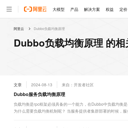
大模型
产品
解决方案
权益
定价
阿里云
Dubbo负载均衡原理
大模型
产品
解决方案
权益
定价
云市场
伙伴
服务
了解阿里云
精选产品
精选解决方案
普惠上云
产品定价
精选商城
成为销售伙伴
售前咨询
为什么选择阿里云
千问AI平台
Dubbo负载均衡原理 的
了解云产品的定价详情
大模型服务平台百炼
千问办公，解锁你的工作
普惠上云 官方力荐
分销伙伴
在线服务
网站建设
什么是云计算
大
大模型服务与应用平台
企业级Agent产品，直接
云服务器38元/年起，超
咨询伙伴
多端小程序
技术领先
云上成本管理
售后服务
轻量应用服务器
Agency Agents：拥
官方推荐返现计划
大模型
精选产品
精选解决方案
Salesforce 国际版订阅
稳定可靠
管理和优化成本
推荐新用户得奖励，单订单
销售伙伴合作计划
自助服务
友盟天域
安全合规
人工智能与机器学习
AI
文本生成
云数据库 RDS
HappyHorse 打造一
云工开物
无影生态合作计划
在线服务
文章
2024-08-13
来自：开发者社区
观测云
分析师报告
高校专属算力普惠，学生认
计算
互联网应用开发
Qwen3.8-Max
HOT
Salesforce On Alibaba C
工单服务
Dubbo服务负载均衡原理
智能体时代全能旗舰模型
Tuya 物联网平台阿里云
研究报告与白皮书
人工智能平台 PAI
快速拥有专属 OpenClaw
大模
Consulting Partner 合
大数据
容器
免费试用
短信专区
一站式AI开发、训练和推
负载均衡是rpc框架必须具备的一个能力，在Dubbo中负载均
蓝凌 OA
Qwen3.7-Plus
AI 大模型销售与服务生
现代化应用
为什么需要负载均衡机制呢？ 当服务提供者集群部署的时候，
存储
天池大赛
能看、能想、能动手的多模
云解析DNS
解决方案免费试用 新老
电子合同
行​远程rpc调用。本文将分析Dubbo​的负载均衡算法。 Dubb
最高领取价值200元试用
安全
网络与CDN
AI 算法大赛
Qwen3-VL-Plus
训 问题： 存在慢的提供者累积请求的问...
畅捷通