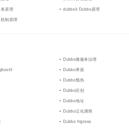
一个 AI 助手
超强辅助，Bol
服务原理
即刻拥有 DeepSeek-R1 满血版
dubbo3 Dubbo原理
在企业官网、通讯软件中为客户提供 AI 客服
多种方案随心选，轻松解锁专属 DeepSeek
适应机制原理
Dubbo微服务治理
gboot3
Dubbo界面
Dubbo预热
Dubbo区别
Dubbo地址
Dubbo泛化调用
据
Dubbo higress