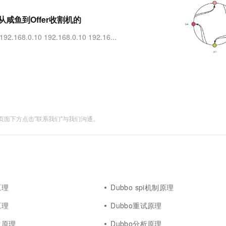
服务生态伙伴
视觉 Coding、空间感知、多模态思考等全面升级
1M上下文，专为长程任务能力而生
云工开物
企业应用
Works
Night Plan 支持 Qwen 3.8-Max
云原生大数据计算服务 MaxCompute
AI 办公
容器服务 Kub
NEW
Red Hat
从咸鱼到Offer收割机的
30+ 款产品免费体验
Data Agent 驱动的一站式 Data+AI 开发治理平台
夜间 5 折，Qwen/Meoo/TokenPlan 客户专享
面向分析的企业级SaaS模式云数据仓库
AI智能应用
提供一站式管
科研合作
ERP
堂（旗舰版）
SUSE
192.168.0.10 192.168.0.10 192.16...
智能客服
AI 应用构建
大模型原生
CRM
防护产品
2个月
自动承接线索
建站小程序
Qoder
大模型服务平台百炼-应用模版
OA 办公系统
HOT
NEW
面向真实软件
个人版上线、团队版降价；千问3.8-Max首发发尝鲜
丰富多元化的应用模版和解决方案
力提升
财税管理
模板建站
万有无界
大模型服务平台百炼-智能体
400电话
定制建站
的模型效果
灵活可视化地构建企业级 Agent
面下方点击"联系我们"与我们沟通。
方案
广告营销
模板小程序
秒悟
人工智能平台 PAI
定制小程序
云端极速 AI 
新一代 AI 视频生成模型，深度适配广告营销等场景
AI Native 的算法工程平台，一站式完成建模、训练、推理服务部署
APP 开发
建站系统
原理
Dubbo spi机制原理
AI 应用
10分钟微调：让0.6B模型媲美235B模
多模态数据信
原理
Dubbo重试原理
型
依托云原生高可用架构,实现Dify私有化部署
用1%尺寸在特定领域达到大模型90%以上效果
生原理
Dubbo分析原理