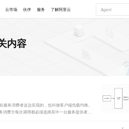
云市场
伙伴
服务
了解阿里云
AI 特惠
数据与 API
成为产品伙伴
企业增值服务
最佳实践
价格计算器
AI 场景体
基础软件
产品伙伴合
阿里云认证
市场活动
配置报价
大模型
相关内容
自助选配和估算价格
新方式
睿译宝，AI翻译排版一步到位
智启 AI 普惠权益
产品生态集成认证中心
企业支持计划
云上春晚
域名与网站
千问官方 MaaS 平台，为开发者和 Agent 而生，新用户赠送 1 亿 + tokens 额度
Qwen Aud
AI Coding
阿里云Maa
2026 阿里云
云服务器 E
为企业打
数据集
Windows
大模型认证
模型
NEW
NEW
交付可用成果
值低价云产品抢先购
上传文档即自动完成翻译和格式还原
至高享 1亿+免费 tokens，加速 Al 应用落地
提供智能易用的域名与建站服务
智能编程，一键
安全可靠、
产品生态伙伴
专家技术服务
云上奥运之旅
弹性计算合作
阿里云中企出
手机三要素
宝塔 Linux
全部认证
价格优势
有专属领域专家
GLM-5.2：长任务时代开源旗舰模型
阿里云 OPC 创新助力计划
千问大模型
即刻拥有 DeepS
AI 电商营销
对象存储 O
大模型
产品生态伙伴工作台
企业增值服务台
云栖战略参考
云存储合作计
云栖大会
身份实名认证
CentOS
训练营
推动算力普惠，释放技术红利
最高返9万
多领域专家智能体,一键组建 AI 虚拟交付团队
快速构建应用程序和网站，即刻迈出上云第一步
至高百万元 Token 补贴，加速一人公司成长
多元化、高性能、安全可靠的大模型服务
真正可用的 1M 上下文,一次完成代码全链路开发
轻松解锁专属 Dee
从图文生成到
云上的中国
数据库合作计
活动全景
短信
Docker
图片和
站式影视创作平台
Hermes Agent，打造自进化智能体
Token Plan 模型订阅计划
数字证书管理服务（原SSL证书）
5 分钟轻松部署
AI 广告创作
无影云电脑
企业成长
NEW
信息公告
看见新力量
云网络合作计
OCR 文字识别
JAVA
证享300元代金券
可视化编排打通从文字构思到成片全链路闭环
全托管，含MySQL、PostgreSQL、SQL Server、MariaDB多引擎
自主进化，持久记忆，越用越聪明
Qwen3.8-Max 首发尝鲜，限时加量 10 倍，夜间低至2折
实现全站HTTPS，呈现可信的WEB访问
图文、视频一
随时随地安
Kimi-K3
HappyHors
NEW
魔搭 Mode
loud
服务实践
官网公告
Kimi 最新旗舰模型，长程编程与推理利器
让文字生成流
金融模力时刻
Salesforce O
版
发票查验
全能环境
Claude Code + GStack 打造工程团队
千问办公，限时限量积分加倍
Qoder
低代码高效构
AI 建站
短信服务
型
NEW
作计划
计划
创新中心
魔搭 ModelSc
健康状态
理服务
让AI从“聊天伙伴”进化为能干活的“数字员工”
安装技能 GStack，拥有专属 AI 工程团队
你的AI工作搭子，覆盖日常办公高频场景
面向真实软件的智能体编程平台
0 代码专业建
衡是在服务消费者这边实现的，也叫做客户端负载均衡。
客户案例
天气预报查询
操作系统
Deepseek-v4-pro
HappyHors
态合作计划
服务消费方每次调用都必须选择其中一台服务提供者进
态智能体模型
旗舰 MoE 大模型，百万上下文与顶尖推理能力
图生视频，流
同享
万小智 AI 建站低至 15元/月
Qoder CN
AI 短剧/漫剧
云原生数据库 
快递物流查询
WordPress
成为服务伙
o 支持哪些负载均衡算法 1、加权随机（默认） 2、加权轮
高校合作
点，立即开启云上创新
覆盖公网/内网、递归/权威、移动APP等全场景解析服务
送.CN域名，送备案服务码
基于千问大模型等，支持代码智能生成、研发智能问答
AI助力短剧
GLM-5.2
Wan2.7-T
Ubuntu