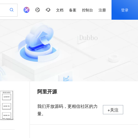
文档
备案
控制台
注册
登录
验
作计划
器
AI 活动
专业服务
服务伙伴合作计划
开发者社区
加入我们
产品动态
服务平台百炼
阿里云 OPC 创新助力计划
一站式生成采购清单，支持单品或批量购买
io：打造专属 AI 语音助手
S产品伙伴计划（繁花）
峰会
CS
造的大模型服务与应用开发平台
一句话生成原生可编辑精美 PPT 文稿
AI 生产力先锋
Al MaaS 服务伙伴赋能合作
域名
博文
Careers
至高可申请百万元
Qwen3.8-Max 模型上线
开启高性价比 AI 编程新体验
弹性可伸缩的云计算服务
Qwen-Audio-3.0-Realtime 端到端实时语音角色扮演
输入一句话想法, 轻松生成专业的 PPT
先锋实践拓展 AI 生产力的边界
Token 补贴，五大权
计划
海大会
伙伴信用分合作计划
商标
问答
社会招聘
益加速 OPC 成功
eek-V4-Pro
SS
一键部署幻兽帕鲁游戏服务器
飞天发布时刻
HOT
Open Search 向量检索版支
划
备案
电子书
校园招聘
pSeek-V4-Pro
视频创作，一键激活电商全链路生产力
稳定、安全、高性价比、高性能的云存储服务
一键购买专属联机服务器，轻松开启游戏
所见，即是所愿
持视频检索 Pipeline 功能
更多支持
划
公司注册
镜像站
视频生成
语音识别与合成
专属 QwenPaw
漫剧工坊：一站式动画创作平台
AI 实训营
HOT
应用身份服务 (IDaaS)
合作伙伴培训与认证
阿里开源
划
上云迁移
站生成，高效打造优质广告素材
全接入的云上超级电脑
从聊天伙伴进化为能主动干活的本地数字员工
快速生产连贯的高质量长漫剧
从基础到进阶，Agent 创客手把手教你
OpenClaw 管理能力上线
e-1.1-T2V
Qwen3-TTS-Flash
lScope
我要反馈
查询合作伙伴
畅细腻的高质量视频
离线语音合成大模型，多语言方言自适应，低延迟高稳定
n Alibaba Cloud ISV 合作
代维服务
建企业门户网站
10 分钟搭建微信、支付宝小程序
MaxCompute MaxFrame 提
我们开放源码，更相信社区的力
+关注
创新加速
ope
登录合作伙伴管理后台
我要建议
站，无忧落地极速上线
以可视化方式快速构建移动和 PC 门户网站
国内短信简单易用，安全可靠，秒级触达，全球覆盖200+国家和地区。
高效部署网站，快速应用到小程序
供自动弹性内存功能
量。
e-1.1-I2V
Cosyvoice-V3-Flash
安全
畅自然，细节丰富
高表现力语音合成大模型，语音克隆听感自然
我要投诉
PolarDB
上云场景组合购
Milvus 弹性伸缩功能新增节
伴
漫剧创作，剧本、分镜、视频高效生成
100%兼容MySQL、PostgreSQL，兼容Oracle，支持集中和分布式
覆盖90%+业务场景，专享组合折扣价
点支持范围
2V
VPN
Fun-ASR