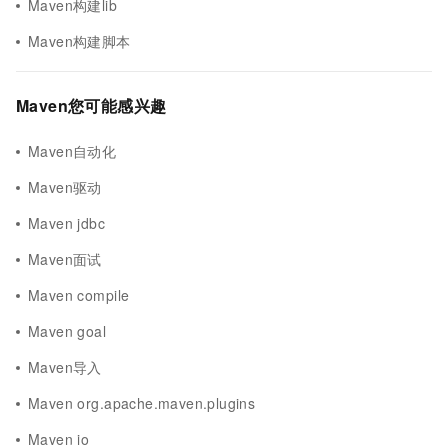
Maven构建lib
Maven构建脚本
Maven您可能感兴趣
Maven自动化
Maven驱动
Maven jdbc
Maven面试
Maven compile
Maven goal
Maven导入
Maven org.apache.maven.plugins
Maven io