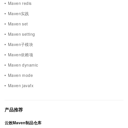
Maven redis
Maven实践
Maven set
Maven setting
Maven子模块
Maven依赖项
Maven dynamic
Maven mode
Maven javafx
产品推荐
云效Maven制品仓库