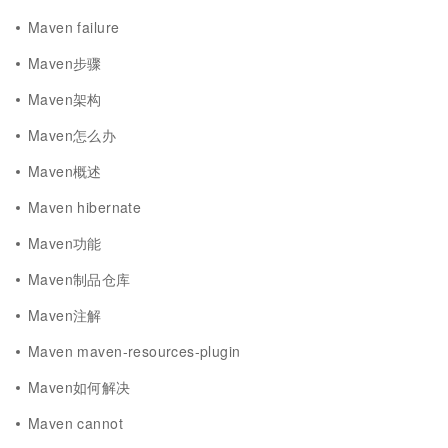
Maven failure
Maven步骤
Maven架构
Maven怎么办
Maven概述
Maven hibernate
Maven功能
Maven制品仓库
Maven注解
Maven maven-resources-plugin
Maven如何解决
Maven cannot