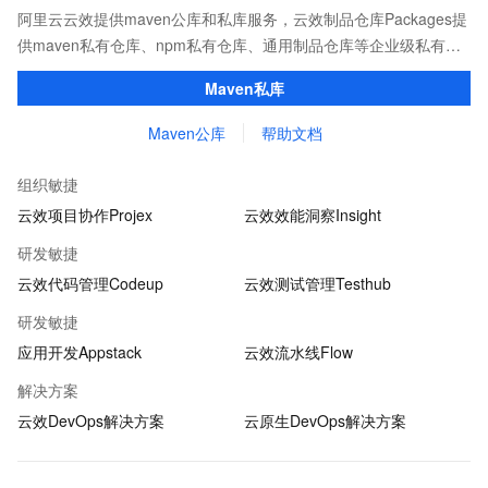
阿里云云效提供maven公库和私库服务，云效制品仓库Packages提
供maven私有仓库、npm私有仓库、通用制品仓库等企业级私有制
品仓库，用于maven、npm等软件包和依赖管理。且不限容量、免
Maven私库
费用。
Maven公库
帮助文档
组织敏捷
云效项目协作Projex
云效效能洞察Insight
研发敏捷
云效代码管理Codeup
云效测试管理Testhub
研发敏捷
应用开发Appstack
云效流水线Flow
解决方案
云效DevOps解决方案
云原生DevOps解决方案