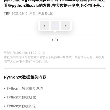
看好python和scala的发展;在大数据开发中,各公司还是倾
向于使用python和scala,java在数据开发中有什么优势呢?
问答
2022-02-15
来自：开发者社区
对java未来的发展前景专家是怎么看的?或者说java未来会
开发出哪些新特性让人感到惊喜呢?
<
1
>
1 / 1
更新时间 2024-08-14 09:12:12
本页面内关键词为智能算法引擎基于机器学习所生成，如有任何问题，可在页
面下方点击"联系我们"与我们沟通。
Python大数据相关内容
Python大数据推荐系统
Python大数据研究
Python大数据评论