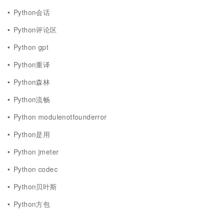
Python会话
Python评论区
Python gpt
Python重译
Python森林
Python流畅
Python modulenotfounderror
Python是用
Python jmeter
Python codec
Python贝叶斯
Python方包