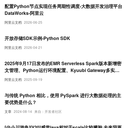
配置Python节点实现任务周期性调度-大数据开发治理平台
DataWorks-阿里云
阿里云文档
2026-06-25
开放存储SDK示例-Python SDK
阿里云文档
2026-04-21
2025年9月17日发布的EMR Serverless Spark版本新增密
文管理、Python运行环境配置、Kyuubi Gateway多实例
支持及引擎性能优化等功能，提升安全性和任务效率。
阿里云文档
2025-09-19
与传统 Python 相比，使用 PySpark 进行大数据处理的主
要优势是什么？
文章
2024-08-14
来自：开发者社区
[@小川游鱼][¥20]感觉java相对于scala比较臃肿,未来我更