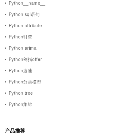
Python__name__
Python sql语句
Python attribute
Python引擎
Python arima
Python剑指offer
Python速速
Python分类模型
Python tree
Python集锦
产品推荐