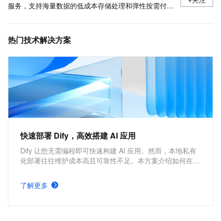
服务，支持海量数据的低成本存储处理和弹性按需付
费，兼容HBase、Solr、SQL、OpenTSDB等多种开源
标准接口，是互联网、IoT、车联网、广告、社交、监
热门技术解决方案
控、游戏、风控等场景首选数据库，也是为阿里巴巴核
心业务提供支撑的数据库之一。
快速部署 Dify，高效搭建 AI 应用
Dify 让您无需编程即可快速构建 AI 应用。然而，本地私有
化部署往往维护成本高且可靠性不足。本方案介绍如何在阿
里云构建云原生高可用架构，实现 Dify 的快速部署，助力
企业高效搭建 AI 应用。
了解更多