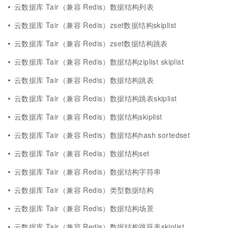
云数据库 Tair（兼容 Redis）数据结构列表
云数据库 Tair（兼容 Redis）zset数据结构skiplist
云数据库 Tair（兼容 Redis）zset数据结构跳表
云数据库 Tair（兼容 Redis）数据结构ziplist skiplist
云数据库 Tair（兼容 Redis）数据结构跳表
云数据库 Tair（兼容 Redis）数据结构跳表skiplist
云数据库 Tair（兼容 Redis）数据结构skiplist
云数据库 Tair（兼容 Redis）数据结构hash sortedset
云数据库 Tair（兼容 Redis）数据结构set
云数据库 Tair（兼容 Redis）数据结构字符串
云数据库 Tair（兼容 Redis）类型数据结构
云数据库 Tair（兼容 Redis）数据结构场景
云数据库 Tair（兼容 Redis）数据结构跳跃表skiplist