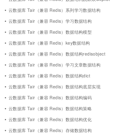
云数据库 Tair（兼容 Redis）系列学习数据结构
云数据库 Tair（兼容 Redis）学习数据结构
云数据库 Tair（兼容 Redis）数据结构模型
云数据库 Tair（兼容 Redis）key数据结构
云数据库 Tair（兼容 Redis）数据结构redisobject
云数据库 Tair（兼容 Redis）学习文章数据结构
云数据库 Tair（兼容 Redis）数据结构dict
云数据库 Tair（兼容 Redis）数据结构底层实现
云数据库 Tair（兼容 Redis）数据结构编码
云数据库 Tair（兼容 Redis）数据结构策略
云数据库 Tair（兼容 Redis）数据结构优化
云数据库 Tair（兼容 Redis）存储数据结构