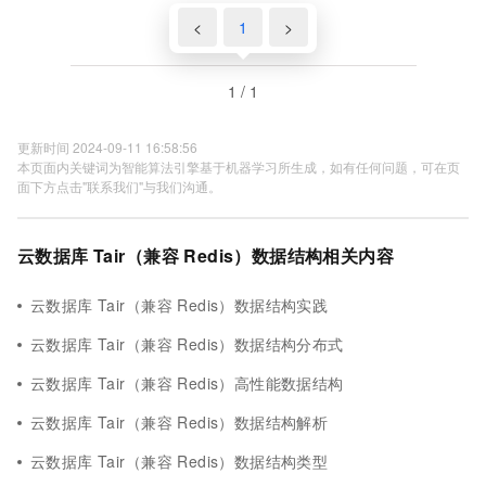
<
1
>
1 / 1
更新时间 2024-09-11 16:58:56
本页面内关键词为智能算法引擎基于机器学习所生成，如有任何问题，可在页
面下方点击"联系我们"与我们沟通。
云数据库 Tair（兼容 Redis）数据结构相关内容
云数据库 Tair（兼容 Redis）数据结构实践
云数据库 Tair（兼容 Redis）数据结构分布式
云数据库 Tair（兼容 Redis）高性能数据结构
云数据库 Tair（兼容 Redis）数据结构解析
云数据库 Tair（兼容 Redis）数据结构类型