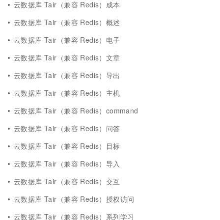
云数据库 Tair（兼容 Redis）成本
云数据库 Tair（兼容 Redis）概述
云数据库 Tair（兼容 Redis）电子
云数据库 Tair（兼容 Redis）文章
云数据库 Tair（兼容 Redis）导出
云数据库 Tair（兼容 Redis）主机
云数据库 Tair（兼容 Redis）command
云数据库 Tair（兼容 Redis）问答
云数据库 Tair（兼容 Redis）目标
云数据库 Tair（兼容 Redis）导入
云数据库 Tair（兼容 Redis）交互
云数据库 Tair（兼容 Redis）授权访问
云数据库 Tair（兼容 Redis）系列学习