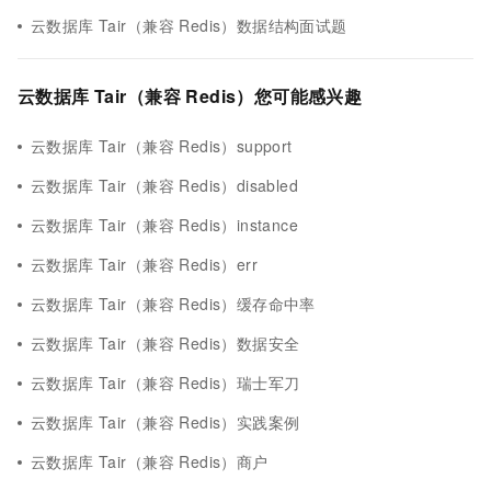
云数据库 Tair（兼容 Redis）数据结构面试题
云数据库 Tair（兼容 Redis）您可能感兴趣
云数据库 Tair（兼容 Redis）support
云数据库 Tair（兼容 Redis）disabled
云数据库 Tair（兼容 Redis）instance
云数据库 Tair（兼容 Redis）err
云数据库 Tair（兼容 Redis）缓存命中率
云数据库 Tair（兼容 Redis）数据安全
云数据库 Tair（兼容 Redis）瑞士军刀
云数据库 Tair（兼容 Redis）实践案例
云数据库 Tair（兼容 Redis）商户