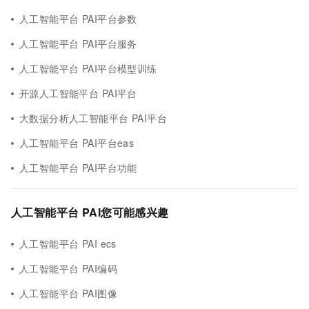
人工智能平台 PAI平台参数
人工智能平台 PAI平台服务
人工智能平台 PAI平台模型训练
开源人工智能平台 PAI平台
大数据分析人工智能平台 PAI平台
人工智能平台 PAI平台eas
人工智能平台 PAI平台功能
人工智能平台 PAI您可能感兴趣
人工智能平台 PAI ecs
人工智能平台 PAI编码
人工智能平台 PAI图像