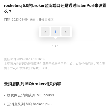
rocketmq 5.0的broker监听端口还是通过listenPort来设置
么？
问答
2023-01-09
来自：开发者社区
<
1
>
1 / 1
更新时间 2024-08-14 10:16:05
本页面内关键词为智能算法引擎基于机器学习所生成，如有任何问题，可在页
面下方点击"联系我们"与我们沟通。
云消息队列 MQbroker相关内容
物联网云消息队列 MQ broker
云消息队列 MQ broker ipv6