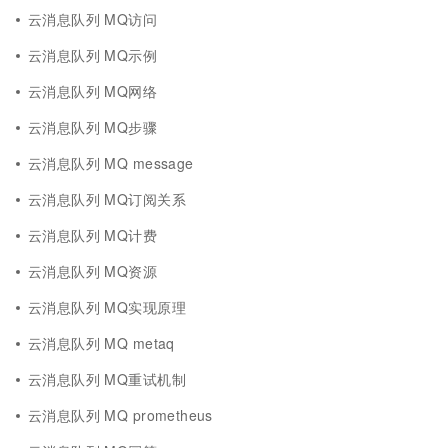
云消息队列 MQ访问
云消息队列 MQ示例
云消息队列 MQ网络
云消息队列 MQ步骤
云消息队列 MQ message
云消息队列 MQ订阅关系
云消息队列 MQ计费
云消息队列 MQ资源
云消息队列 MQ实现原理
云消息队列 MQ metaq
云消息队列 MQ重试机制
云消息队列 MQ prometheus