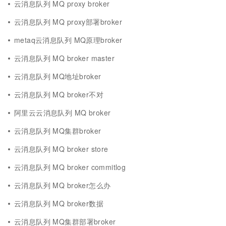
云消息队列 MQ proxy broker
云消息队列 MQ proxy部署broker
metaq云消息队列 MQ原理broker
云消息队列 MQ broker master
云消息队列 MQ地址broker
云消息队列 MQ broker不对
阿里云云消息队列 MQ broker
云消息队列 MQ集群broker
云消息队列 MQ broker store
云消息队列 MQ broker commitlog
云消息队列 MQ broker怎么办
云消息队列 MQ broker数据
云消息队列 MQ集群部署broker