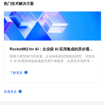
热门技术解决方案
RocketMQ for AI：企业级 AI 应用集成的异步通信方案
随着大模型能力的发展，企业纷纷跟进智能化转型，开发自
己 AI 应用用来提效或提升用户体验等，从而在市场竞争中
获得优势。本方案介绍通过云消息队列RocketMQ版来解决
企业级 AI 应用集成的异步通信场景的问题。
了解更多
查看更多