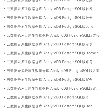
云数据云原生数据仓库 AnalyticDB PostgreSQL版触发
云数据云原生数据仓库 AnalyticDB PostgreSQL版数仓
云数据云原生数据仓库 AnalyticDB PostgreSQL版build
云数据仓库云原生数据仓库 AnalyticDB PostgreSQL版连接
云数据云原生数据仓库 AnalyticDB PostgreSQL版示例
云数据云原生数据仓库 AnalyticDB PostgreSQL版lifecycle
云数据云原生数据仓库 AnalyticDB PostgreSQL版账号
云数据仓库云原生数据仓库 AnalyticDB PostgreSQL版方案
云数据云原生数据仓库 AnalyticDB PostgreSQL版聚合
云数据仓库云原生数据仓库 AnalyticDB PostgreSQL版聚合查询
云数据云原生数据仓库 AnalyticDB PostgreSQL版io
云数据云原生数据仓库 AnalyticDB PostgreSQL版json