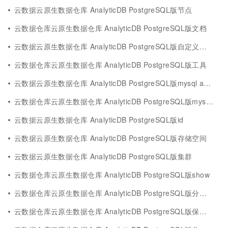
云数据云原生数据仓库 AnalyticDB PostgreSQL版节点
云数据仓库云原生数据仓库 AnalyticDB PostgreSQL版文档
云数据云原生数据仓库 AnalyticDB PostgreSQL版自定义函数
云数据仓库云原生数据仓库 AnalyticDB PostgreSQL版工具
云数据云原生数据仓库 AnalyticDB PostgreSQL版mysql analyticdb
云数据仓库云原生数据仓库 AnalyticDB PostgreSQL版mysql集群
云数据云原生数据仓库 AnalyticDB PostgreSQL版id
云数据云原生数据仓库 AnalyticDB PostgreSQL版存储空间
云数据云原生数据仓库 AnalyticDB PostgreSQL版集群
云数据仓库云原生数据仓库 AnalyticDB PostgreSQL版show
云数据仓库云原生数据仓库 AnalyticDB PostgreSQL版分区字段
云数据仓库云原生数据仓库 AnalyticDB PostgreSQL版保留lifecycle