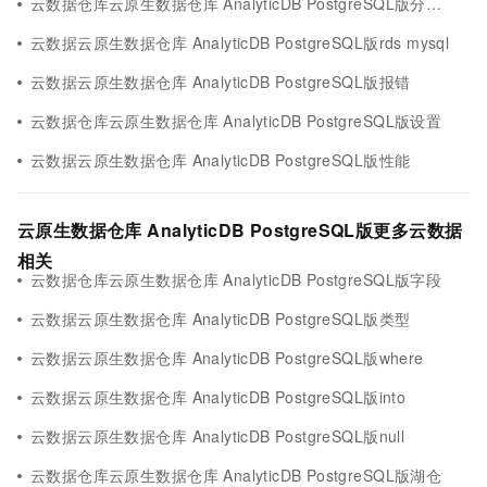
云数据仓库云原生数据仓库 AnalyticDB PostgreSQL版分区生命周期
云数据云原生数据仓库 AnalyticDB PostgreSQL版rds mysql
云数据云原生数据仓库 AnalyticDB PostgreSQL版报错
云数据仓库云原生数据仓库 AnalyticDB PostgreSQL版设置
云数据云原生数据仓库 AnalyticDB PostgreSQL版性能
云原生数据仓库 AnalyticDB PostgreSQL版更多云数据
相关
云数据仓库云原生数据仓库 AnalyticDB PostgreSQL版字段
云数据云原生数据仓库 AnalyticDB PostgreSQL版类型
云数据云原生数据仓库 AnalyticDB PostgreSQL版where
云数据云原生数据仓库 AnalyticDB PostgreSQL版into
云数据云原生数据仓库 AnalyticDB PostgreSQL版null
云数据仓库云原生数据仓库 AnalyticDB PostgreSQL版湖仓