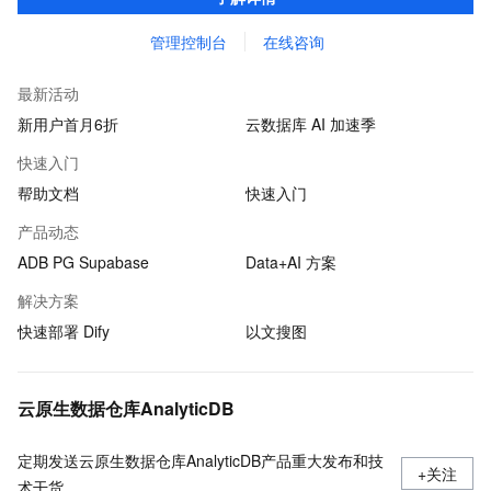
管理控制台
在线咨询
最新活动
新用户首月6折
云数据库 AI 加速季
快速入门
帮助文档
快速入门
产品动态
ADB PG Supabase
Data+AI 方案
解决方案
快速部署 Dify
以文搜图
云原生数据仓库AnalyticDB
定期发送云原生数据仓库AnalyticDB产品重大发布和技
+关注
术干货