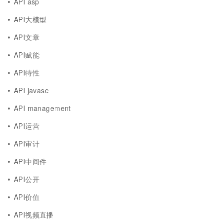
API asp
API大模型
API文章
API赋能
API特性
API javase
API management
API运营
API审计
API中间件
API公开
API价值
API视频直播