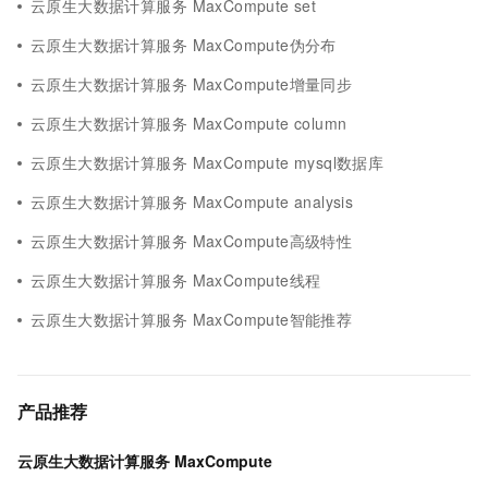
云原生大数据计算服务 MaxCompute set
云原生大数据计算服务 MaxCompute伪分布
云原生大数据计算服务 MaxCompute增量同步
云原生大数据计算服务 MaxCompute column
云原生大数据计算服务 MaxCompute mysql数据库
云原生大数据计算服务 MaxCompute analysis
云原生大数据计算服务 MaxCompute高级特性
云原生大数据计算服务 MaxCompute线程
云原生大数据计算服务 MaxCompute智能推荐
产品推荐
云原生大数据计算服务 MaxCompute