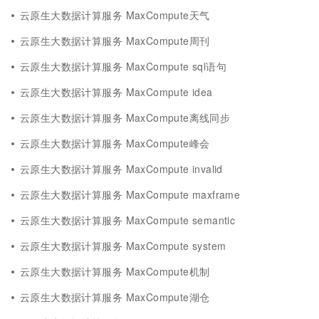
云原生大数据计算服务 MaxCompute天气
云原生大数据计算服务 MaxCompute周刊
云原生大数据计算服务 MaxCompute sql语句
云原生大数据计算服务 MaxCompute idea
云原生大数据计算服务 MaxCompute离线同步
云原生大数据计算服务 MaxCompute峰会
云原生大数据计算服务 MaxCompute invalid
云原生大数据计算服务 MaxCompute maxframe
云原生大数据计算服务 MaxCompute semantic
云原生大数据计算服务 MaxCompute system
云原生大数据计算服务 MaxCompute机制
云原生大数据计算服务 MaxCompute湖仓