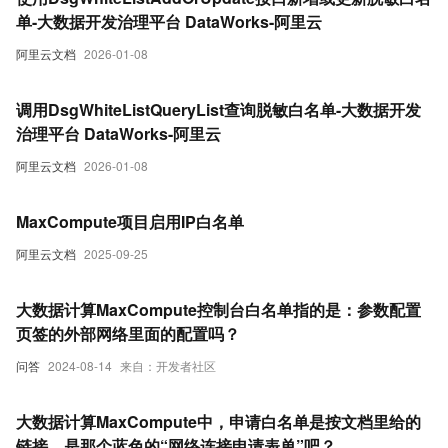
单-大数据开发治理平台 DataWorks-阿里云
阿里云文档
2026-01-08
调用DsgWhiteListQueryList查询脱敏白名单-大数据开发
治理平台 DataWorks-阿里云
阿里云文档
2026-01-08
MaxCompute项目启用IP白名单
阿里云文档
2025-09-25
大数据计算MaxCompute控制台白名单指的是：参数配置
页签的外部网络里面的配置吗？
问答
2024-08-14
来自：开发者社区
大数据计算MaxCompute中，申请白名单是按文档里给的
链接，是那个蓝色的“网络连接申请表单”吧？