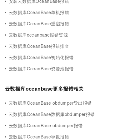
安装云数据库OceanBase报错
云数据库OceanBase单机报错
云数据库OceanBase重启报错
云数据库oceanbase报错资源
云数据库OceanBase报错排查
云数据库OceanBase初始化报错
云数据库OceanBase资源池报错
云数据库oceanbase更多报错相关
云数据库OceanBase obdumper导出报错
云数据库OceanBase数据库obdumper报错
云数据库OceanBase obdumper报错
云数据库OceanBase导数报错