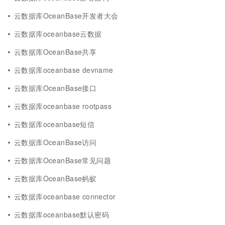
云数据库OceanBase开发者大会
云数据库oceanbase云数据
云数据库OceanBase共享
云数据库oceanbase devname
云数据库OceanBase接口
云数据库oceanbase rootpass
云数据库oceanbase短信
云数据库OceanBase访问
云数据库OceanBase常见问题
云数据库OceanBase蚂蚁
云数据库oceanbase connector
云数据库oceanbase默认密码