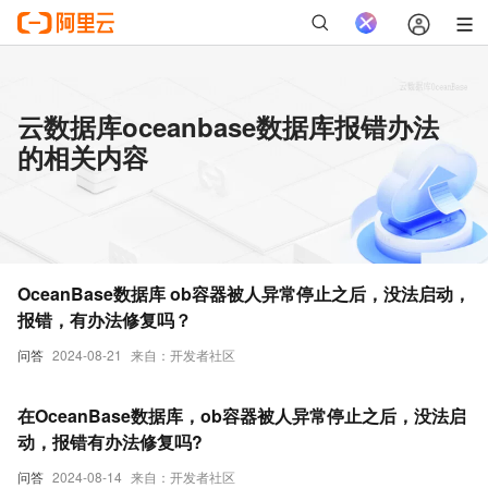
云数据库oceanbase数据库报错办法
的相关内容
OceanBase数据库 ob容器被人异常停止之后，没法启动，
报错，有办法修复吗？
问答
2024-08-21
来自：开发者社区
在OceanBase数据库，ob容器被人异常停止之后，没法启
动，报错有办法修复吗?
问答
2024-08-14
来自：开发者社区