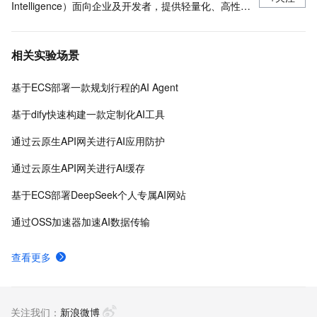
Intelligence）面向企业及开发者，提供轻量化、高性价
比的云原生机器学习平台，涵盖PAI-iTAG智能标注平
台、PAI-Designer（原Studio）可视化建模平台、PAI-
相关实验场景
DSW云原生交互式建模平台、PAI-DLC云原生AI基础平
台、PAI-EAS云原生弹性推理服务平台，支持千亿特
基于ECS部署一款规划行程的AI Agent
征、万亿样本规模加速训练，百余落地场景，全面提升
工程效率。
基于dify快速构建一款定制化AI工具
通过云原生API网关进行AI应用防护
通过云原生API网关进行AI缓存
基于ECS部署DeepSeek个人专属AI网站
通过OSS加速器加速AI数据传输
查看更多
关注我们：
新浪微博