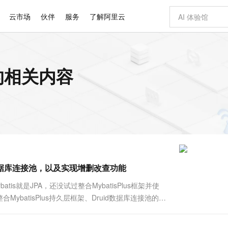
云市场
伙伴
服务
了解阿里云
AI 特惠
数据与 API
成为产品伙伴
企业增值服务
最佳实践
价格计算器
AI 场景体
基础软件
产品伙伴合
阿里云认证
市场活动
配置报价
大模型
 的相关内容
自助选配和估算价格
新方式
睿译宝，AI翻译排版一步到位
智启 AI 普惠权益
产品生态集成认证中心
企业支持计划
云上春晚
域名与网站
千问官方 MaaS 平台，为开发者和 Agent 而生，新用户赠送 1 亿 + tokens 额度
AI Coding
阿里云Maa
2026 阿里云
云服务器 E
为企业打
数据集
Windows
大模型认证
模型
NEW
交付可用成果
值低价云产品抢先购
上传文档即自动完成翻译和格式还原
至高享 1亿+免费 tokens，加速 Al 应用落地
提供智能易用的域名与建站服务
智能编程，一键
安全可靠、
产品生态伙伴
专家技术服务
云上奥运之旅
弹性计算合作
阿里云中企出
手机三要素
宝塔 Linux
全部认证
价格优势
有专属领域专家
GLM-5.2：长任务时代开源旗舰模型
阿里云 OPC 创新助力计划
千问大模型
即刻拥有 DeepS
AI 电商营销
对象存储 O
大模型
产品生态伙伴工作台
企业增值服务台
云栖战略参考
云存储合作计
云栖大会
身份实名认证
CentOS
训练营
推动算力普惠，释放技术红利
最高返9万
多领域专家智能体,一键组建 AI 虚拟交付团队
快速构建应用程序和网站，即刻迈出上云第一步
至高百万元 Token 补贴，加速一人公司成长
多元化、高性能、安全可靠的大模型服务
真正可用的 1M 上下文,一次完成代码全链路开发
轻松解锁专属 Dee
从图文生成到
云上的中国
数据库合作计
活动全景
短信
Docker
图片和
站式影视创作平台
Hermes Agent，打造自进化智能体
Token Plan 模型订阅计划
数字证书管理服务（原SSL证书）
5 分钟轻松部署
AI 广告创作
无影云电脑
企业成长
NEW
信息公告
看见新力量
云网络合作计
OCR 文字识别
JAVA
证享300元代金券
可视化编排打通从文字构思到成片全链路闭环
全托管，含MySQL、PostgreSQL、SQL Server、MariaDB多引擎
自主进化，持久记忆，越用越聪明
Qwen3.8-Max 首发尝鲜，限时加量 10 倍，夜间低至2折
实现全站HTTPS，呈现可信的WEB访问
图文、视频一
随时随地安
Kimi-K3
HappyHors
NEW
魔搭 Mode
loud
服务实践
官网公告
ruid数据库连接池，以及实现增删改查功能
Kimi 最新旗舰模型，长程编程与推理利器
让文字生成流
金融模力时刻
Salesforce O
版
发票查验
全能环境
Claude Code + GStack 打造工程团队
千问办公，限时限量积分加倍
Qoder
低代码高效构
AI 建站
短信服务
型
NEW
作计划
计划
创新中心
魔搭 ModelSc
健康状态
理服务
让AI从“聊天伙伴”进化为能干活的“数字员工”
安装技能 GStack，拥有专属 AI 工程团队
你的AI工作搭子，覆盖日常办公高频场景
面向真实软件的智能体编程平台
0 代码专业建
tis就是JPA，还没试过整合MybatisPlus框架并使
客户案例
天气预报查询
操作系统
Deepseek-v4-pro
HappyHors
态合作计划
MybatisPlus持久层框架、Druid数据库连接池的过
态智能体模型
旗舰 MoE 大模型，百万上下文与顶尖推理能力
图生视频，流
同享
万小智 AI 建站低至 15元/月
Qoder CN
AI 短剧/漫剧
云原生数据库 
快递物流查询
WordPress
成为服务伙
="UTF-8"?&amp;g....
高校合作
点，立即开启云上创新
覆盖公网/内网、递归/权威、移动APP等全场景解析服务
送.CN域名，送备案服务码
基于千问大模型等，支持代码智能生成、研发智能问答
AI助力短剧
GLM-5.2
Wan2.7-T
Ubuntu