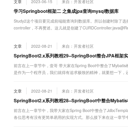
文章
2023-06-15
来自：开发者社区
大数据开发治理平台 Data
AI 产品 免费试用
网络
安全
云开发大赛
Tableau 订阅
学习Springboot框架二 之集成jpa查询mysql数据库
1亿+ 大模型 tokens 和 
可观测
入门学习赛
中间件
AI空中课堂在线直播课
Study2这个项目要完成前端能查询到数据库。所以创建时除了选择
云防火墙
140+云产品 免费试用
大模型服务
controller，不再赘述。这儿就是创建了CURDController.java@RestContro
上云与迁云
云原生的云上边界网络安全
产品新客免费试用，最长1
数据库
c...
生态解决方案
千问AI平台-Token Plan
企业出海
大模型ACA认证体验
大数据计算
文章
2022-08-21
来自：开发者社区
助力企业全员 AI 认知与能
行业生态解决方案
政企业务
媒体服务
千问AI平台-模型体验
SpringBoot2.x系列教程29--SpringBoot整合JP
开发者生态解决方案
在线体验全尺寸、多种模态
企业服务与云通信
前言在上一章节中，壹哥 带大家在Spring Boot中整合了Mybat
AI 开发和 AI 应用解决
是作为一个程序员，我们就得有追求极致的精神，就要想一下，
Happy 系列大模型
域名与网站
的！所以在这一章节中，我会继续带领大家学习在Spring Boot
JPA简介1. JPA概念JPA是Sun官方....
终端用户计算
文章
2022-08-21
来自：开发者社区
Serverless
SpringBoot2.x系列教程28--SpringBoot中整合My
大模型解决方案
前言在上一章节中，我带大家在Spring Boot中整合了JdbcTempl
开发工具
快速部署 Dify，高效搭建 
各位思考有没有更简单易用的实现方式。那么接下来在这一章节中，我
迁移与运维管理
Mybatis框架，利用Mybatis来实现数据库的操作。一. Mybatis简