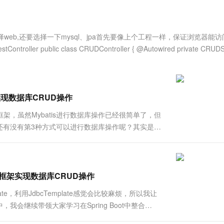
服务生态伙伴
视觉 Coding、空间感知、多模态思考等全面升级
1M上下文，专为长程任务能力而生
云工开物
企业应用
Works
Night Plan 支持 Qwen 3.8-Max
云原生大数据计算服务 MaxCompute
AI 办公
容器服务 Kub
NEW
Red Hat
30+ 款产品免费体验
Data Agent 驱动的一站式 Data+AI 开发治理平台
夜间 5 折，Qwen/Meoo/TokenPlan 客户专享
面向分析的企业级SaaS模式云数据仓库
AI智能应用
提供一站式管
科研合作
ERP
堂（旗舰版）
SUSE
web,还要选择一下mysql、jpa首先要像上个工程一样，保证浏览器能访
智能客服
AI 应用构建
大模型原生
CRM
ller public class CRUDController { @Autowired private CRUDS
防护产品
2个月
自动承接线索
建站小程序
Qoder
大模型服务平台百炼-应用模版
OA 办公系统
HOT
NEW
面向真实软件
个人版上线、团队版降价；千问3.8-Max首发发尝鲜
丰富多元化的应用模版和解决方案
力提升
财税管理
模板建站
万有无界
大模型服务平台百炼-智能体
A框架实现数据库CRUD操作
400电话
定制建站
的模型效果
灵活可视化地构建企业级 Agent
is框架，虽然Mybatis进行数据库操作已经很简单了，但
方案
广告营销
模板小程序
还有没有第3种方式可以进行数据库操作呢？其实是有
秒悟
人工智能平台 PAI
定制小程序
云端极速 AI 
中整合JPA框架，利用JPA来实现数据库的操作。一.
新一代 AI 视频生成模型，深度适配广告营销等场景
AI Native 的算法工程平台，一站式完成建模、训练、推理服务部署
APP 开发
建站系统
batis框架实现数据库CRUD操作
ate，利用JdbcTemplate感觉会比较麻烦，所以我让
AI 应用
10分钟微调：让0.6B模型媲美235B模
多模态数据信
会继续带领大家学习在Spring Boot中整合
型
依托云原生高可用架构,实现Dify私有化部署
介1. MyBatis概述MyBatis是一款优秀的持久层框架，
用1%尺寸在特定领域达到大模型90%以上效果