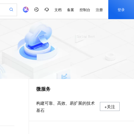
文档
备案
控制台
注册
登录
验
作计划
器
AI 活动
专业服务
服务伙伴合作计划
开发者社区
加入我们
产品动态
服务平台百炼
阿里云 OPC 创新助力计划
一站式生成采购清单，支持单品或批量购买
S产品伙伴计划（繁花）
峰会
CS
造的大模型服务与应用开发平台
Qwen Audio：打造专属 AI 语音助手
一句话生成原生可编辑精美 PPT 文稿
AI 生产力先锋
Al MaaS 服务伙伴赋能合作
域名
博文
Careers
NEW
至高可申请百万元
Qwen3.8-Max 模型上线
开启高性价比 AI 编程新体验
弹性可伸缩的云计算服务
Qwen-Audio-3.0-Realtime 端到端实时语音角色扮演
输入一句话想法, 轻松生成专业的 PPT
先锋实践拓展 AI 生产力的边界
Token 补贴，五大权
计划
海大会
伙伴信用分合作计划
商标
问答
社会招聘
益加速 OPC 成功
eek-V4-Pro
SS
一键部署幻兽帕鲁游戏服务器
飞天发布时刻
HOT
Open Search 向量检索版支
划
备案
电子书
校园招聘
pSeek-V4-Pro
视频创作，一键激活电商全链路生产力
稳定、安全、高性价比、高性能的云存储服务
一键购买专属联机服务器，轻松开启游戏
所见，即是所愿
持视频检索 Pipeline 功能
更多支持
划
公司注册
镜像站
视频生成
语音识别与合成
专属 QwenPaw
漫剧工坊：一站式动画创作平台
AI 实训营
HOT
应用身份服务 (IDaaS)
合作伙伴培训与认证
微服务
划
上云迁移
站生成，高效打造优质广告素材
全接入的云上超级电脑
从聊天伙伴进化为能主动干活的本地数字员工
快速生产连贯的高质量长漫剧
从基础到进阶，Agent 创客手把手教你
OpenClaw 管理能力上线
e-1.1-T2V
Qwen3-TTS-Flash
lScope
我要反馈
查询合作伙伴
畅细腻的高质量视频
离线语音合成大模型，多语言方言自适应，低延迟高稳定
n Alibaba Cloud ISV 合作
代维服务
建企业门户网站
10 分钟搭建微信、支付宝小程序
MaxCompute MaxFrame 提
构建可靠、高效、易扩展的技术
+关注
创新加速
ope
登录合作伙伴管理后台
我要建议
站，无忧落地极速上线
以可视化方式快速构建移动和 PC 门户网站
国内短信简单易用，安全可靠，秒级触达，全球覆盖200+国家和地区。
高效部署网站，快速应用到小程序
供自动弹性内存功能
基石
e-1.1-I2V
Cosyvoice-V3-Flash
安全
畅自然，细节丰富
高表现力语音合成大模型，语音克隆听感自然
我要投诉
PolarDB
上云场景组合购
Milvus 弹性伸缩功能新增节
伴
漫剧创作，剧本、分镜、视频高效生成
100%兼容MySQL、PostgreSQL，兼容Oracle，支持集中和分布式
覆盖90%+业务场景，专享组合折扣价
点支持范围
2V
VPN
Fun-ASR