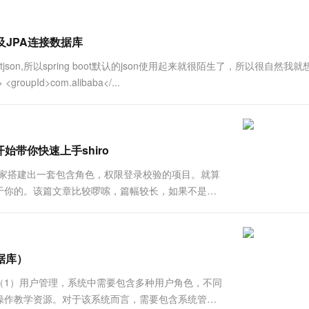
一个 AI 助手
超强辅助，Bol
即刻拥有 DeepSeek-R1 满血版
在企业官网、通讯软件中为客户提供 AI 客服
多种方案随心选，轻松解锁专属 DeepSeek
以及JPA连接数据库
astjson,所以spring boot默认的json使用起来就很陌生了，所以很自然我
roupId>com.alibaba</...
计开始带你快速上手shiro
教大家搭建出一套包含角色，权限登录校验的项目。就算
于你的。该篇文章比较啰嗦，篇幅较长，如果不是入
始的方式，所以都比较啰嗦）。正文数据库的准备
间表（如果你表太多也可....
据库）
（1）用户管理，系统中需要包含多种用户角色，不同
操作教学资源。对于该系统而言，需要包含系统管理