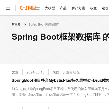
大模型
产品
解决方案
权益
定价
阿里云
Spring Boot框架数据库
大模型
产品
解决方案
权益
定价
云市场
伙伴
服务
了解阿里云
精选产品
精选解决方案
普惠上云
产品定价
精选商城
成为销售伙伴
售前咨询
为什么选择阿里云
千问AI平台
Spring Boot框架数据库
了解云产品的定价详情
大模型服务平台百炼
千问办公，解锁你的工作
普惠上云 官方力荐
分销伙伴
在线服务
网站建设
什么是云计算
大
大模型服务与应用平台
企业级Agent产品，直接
云服务器38元/年起，超
咨询伙伴
多端小程序
技术领先
云上成本管理
售后服务
轻量应用服务器
Agency Agents：拥
官方推荐返现计划
大模型
精选产品
精选解决方案
Salesforce 国际版订阅
稳定可靠
管理和优化成本
推荐新用户得奖励，单订单
销售伙伴合作计划
自助服务
友盟天域
安全合规
人工智能与机器学习
AI
文本生成
云数据库 RDS
HappyHorse 打造一
云工开物
无影生态合作计划
在线服务
文章
2024-08-15
来自：开发者社区
观测云
分析师报告
高校专属算力普惠，学生认
计算
互联网应用开发
Qwen3.8-Max
HOT
Salesforce On Alibaba C
工单服务
SpringBoot项目整合MybatisPlus持久层框架+D
智能体时代全能旗舰模型
Tuya 物联网平台阿里云
研究报告与白皮书
人工智能平台 PAI
快速拥有专属 OpenClaw
大模
Consulting Partner 合
大数据
容器
免费试用
短信专区
一站式AI开发、训练和推
前言 之前搭建SpringBoot项目工程，所使用的持久层框架不是Myba
蓝凌 OA
Qwen3.7-Plus
AI 大模型销售与服务生
现代化应用
用，原来也如此简单。在此简单记录一下在SpringBoot项目中，整合
存储
天池大赛
能看、能想、能动手的多模
云解析DNS
解决方案免费试用 新老
电子合同
程。 一、导入依赖 （1）pom.xml &lt;?xml version="1.0" encoding
最高领取价值200元试用
安全
网络与CDN
AI 算法大赛
Qwen3-VL-Plus
畅捷通