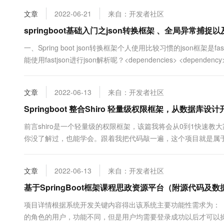
它本来是....
10 分钟在聊天系统中增加
专有云
文章
2022-06-21
来自：开发者社区
springboot基础入门之json转换框架 、全局异常捕捉
一、Spring boot json转换框架个人使用比较习惯的json框架是f
能使用fastjson进行json解析呢？<dependencies> <dependency> <g
文章
2022-06-13
来自：开发者社区
Springboot 整合Shiro 轻量级权限框架，从数据库设
前言shiro是一个轻量级的权限框架，该篇我将会从0到1快速
你没了解过，也能学会。跟着我把代码敲一遍，这个项目就是属
门的初学者大可不必从头开始阅读（我一般的教程都会以从零开
（Mysql）：在这是实践的案例里面，数据库表三张核心表，两张中
文章
2022-06-13
来自：开发者社区
基于SpringBoot框架课程思政资源平台（附源代码及数
项目详情根据系统开发关键内容得出该系统主要功能性需求为：
的角色的用户，功能不同，但是用户均需要登录成功以后才可以