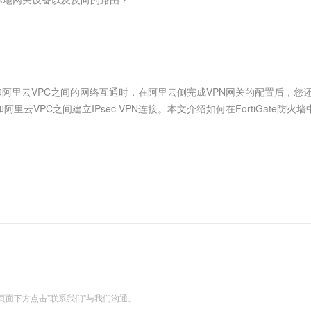
一个 AI 助手
超强辅助，Bol
即刻拥有 DeepSeek-R1 满血版
在企业官网、通讯软件中为客户提供 AI 客服
多种方案随心选，轻松解锁专属 DeepSeek
 Center）和阿里云VPC之间的网络互通时，在阿里云侧完成VPN网关的配置后，
VPC之间建立IPsec-VPN连接。本文介绍如何在FortiGate防火墙
面下方点击"联系我们"与我们沟通。