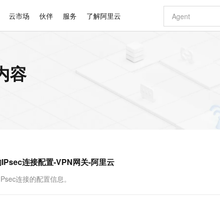
云市场
伙伴
服务
了解阿里云
AI 特惠
数据与 API
成为产品伙伴
企业增值服务
最佳实践
价格计算器
AI 场景体
基础软件
产品伙伴合
阿里云认证
市场活动
配置报价
大模型
内容
自助选配和估算价格
新方式
睿译宝，AI翻译排版一步到位
智启 AI 普惠权益
产品生态集成认证中心
企业支持计划
云上春晚
域名与网站
千问官方 MaaS 平台，为开发者和 Agent 而生，新用户赠送 1 亿 + tokens 额度
Qwen Aud
AI Coding
阿里云Maa
2026 阿里云
云服务器 E
为企业打
数据集
Windows
大模型认证
模型
NEW
NEW
交付可用成果
值低价云产品抢先购
上传文档即自动完成翻译和格式还原
至高享 1亿+免费 tokens，加速 Al 应用落地
提供智能易用的域名与建站服务
智能编程，一键
安全可靠、
产品生态伙伴
专家技术服务
云上奥运之旅
弹性计算合作
阿里云中企出
手机三要素
宝塔 Linux
全部认证
价格优势
有专属领域专家
GLM-5.2：长任务时代开源旗舰模型
阿里云 OPC 创新助力计划
千问大模型
即刻拥有 DeepS
AI 电商营销
对象存储 O
大模型
产品生态伙伴工作台
企业增值服务台
云栖战略参考
云存储合作计
云栖大会
身份实名认证
CentOS
训练营
推动算力普惠，释放技术红利
最高返9万
多领域专家智能体,一键组建 AI 虚拟交付团队
快速构建应用程序和网站，即刻迈出上云第一步
至高百万元 Token 补贴，加速一人公司成长
多元化、高性能、安全可靠的大模型服务
真正可用的 1M 上下文,一次完成代码全链路开发
轻松解锁专属 Dee
从图文生成到
云上的中国
数据库合作计
活动全景
短信
Docker
图片和
站式影视创作平台
Hermes Agent，打造自进化智能体
Token Plan 模型订阅计划
数字证书管理服务（原SSL证书）
5 分钟轻松部署
AI 广告创作
无影云电脑
企业成长
NEW
信息公告
看见新力量
云网络合作计
OCR 文字识别
JAVA
证享300元代金券
可视化编排打通从文字构思到成片全链路闭环
全托管，含MySQL、PostgreSQL、SQL Server、MariaDB多引擎
自主进化，持久记忆，越用越聪明
Qwen3.8-Max 首发尝鲜，限时加量 10 倍，夜间低至2折
实现全站HTTPS，呈现可信的WEB访问
图文、视频一
随时随地安
Kimi-K3
HappyHors
NEW
魔搭 Mode
loud
服务实践
官网公告
的IPsec连接配置-VPN网关-阿里云
Kimi 最新旗舰模型，长程编程与推理利器
让文字生成流
金融模力时刻
Salesforce O
版
发票查验
全能环境
Claude Code + GStack 打造工程团队
千问办公，限时限量积分加倍
Qoder
低代码高效构
AI 建站
短信服务
型
NEW
作计划
计划
创新中心
魔搭 ModelSc
健康状态
理服务
让AI从“聊天伙伴”进化为能干活的“数字员工”
安装技能 GStack，拥有专属 AI 工程团队
你的AI工作搭子，覆盖日常办公高频场景
面向真实软件的智能体编程平台
0 代码专业建
的IPsec连接的配置信息。
客户案例
天气预报查询
操作系统
Deepseek-v4-pro
HappyHors
态合作计划
态智能体模型
旗舰 MoE 大模型，百万上下文与顶尖推理能力
图生视频，流
同享
万小智 AI 建站低至 15元/月
Qoder CN
AI 短剧/漫剧
云原生数据库 
快递物流查询
WordPress
成为服务伙
高校合作
点，立即开启云上创新
覆盖公网/内网、递归/权威、移动APP等全场景解析服务
送.CN域名，送备案服务码
基于千问大模型等，支持代码智能生成、研发智能问答
AI助力短剧
GLM-5.2
Wan2.7-T
Ubuntu