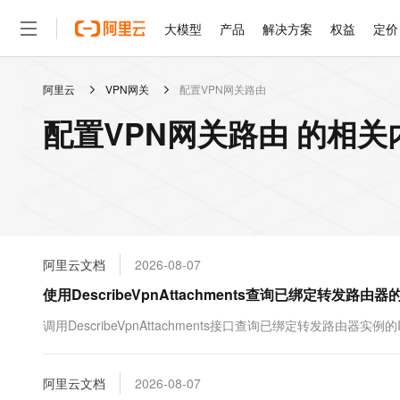
大模型
产品
解决方案
权益
定价
阿里云
VPN网关
配置VPN网关路由
大模型
产品
解决方案
权益
定价
云市场
伙伴
服务
了解阿里云
精选产品
精选解决方案
普惠上云
产品定价
精选商城
成为销售伙伴
售前咨询
为什么选择阿里云
千问AI平台
配置VPN网关路由 的相关
了解云产品的定价详情
大模型服务平台百炼
千问办公，解锁你的工作
普惠上云 官方力荐
分销伙伴
在线服务
网站建设
什么是云计算
大
大模型服务与应用平台
企业级Agent产品，直接
云服务器38元/年起，超
咨询伙伴
多端小程序
技术领先
云上成本管理
售后服务
轻量应用服务器
Agency Agents：拥
官方推荐返现计划
大模型
精选产品
精选解决方案
Salesforce 国际版订阅
稳定可靠
管理和优化成本
推荐新用户得奖励，单订单
销售伙伴合作计划
自助服务
友盟天域
安全合规
人工智能与机器学习
AI
文本生成
云数据库 RDS
HappyHorse 打造一
云工开物
无影生态合作计划
在线服务
阿里云文档
2026-08-07
观测云
分析师报告
高校专属算力普惠，学生认
计算
互联网应用开发
Qwen3.8-Max
HOT
Salesforce On Alibaba C
工单服务
使用DescribeVpnAttachments查询已绑定转发路由器
智能体时代全能旗舰模型
Tuya 物联网平台阿里云
研究报告与白皮书
人工智能平台 PAI
快速拥有专属 OpenClaw
大模
Consulting Partner 合
大数据
容器
免费试用
短信专区
一站式AI开发、训练和推
调用DescribeVpnAttachments接口查询已绑定转发路由器实例
蓝凌 OA
Qwen3.7-Plus
AI 大模型销售与服务生
现代化应用
存储
天池大赛
能看、能想、能动手的多模
云解析DNS
解决方案免费试用 新老
电子合同
最高领取价值200元试用
安全
阿里云文档
网络与CDN
2026-08-07
AI 算法大赛
Qwen3-VL-Plus
畅捷通