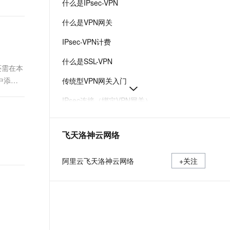
什么是IPsec-VPN
t.diy 一步搞定创意建站
构建大模型应用的安全防护体系
通过自然语言交互简化开发流程,全栈开发支持
通过阿里云安全产品对 AI 应用进行安全防护
什么是VPN网关
IPsec-VPN计费
什么是SSL-VPN
您还需在本
中添加
传统型VPN网关入门
IPsec连接（绑定VPN网关）
VPN网关实例配置
飞天洛神云网络
增强型VPN网关快速入门
VPN网关产品计费
阿里云飞天洛神云网络
+关注