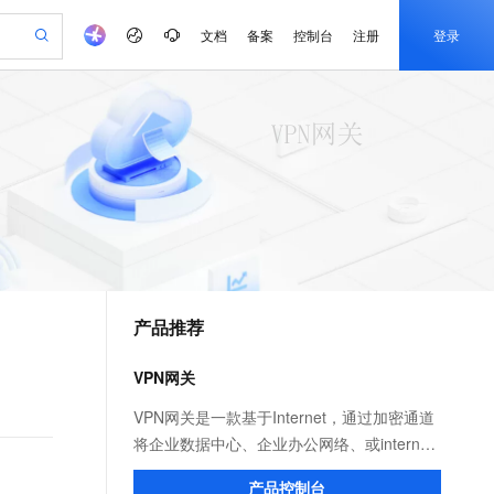
文档
备案
控制台
注册
登录
验
作计划
器
AI 活动
专业服务
服务伙伴合作计划
开发者社区
加入我们
产品动态
服务平台百炼
阿里云 OPC 创新助力计划
一站式生成采购清单，支持单品或批量购买
io：打造专属 AI 语音助手
S产品伙伴计划（繁花）
峰会
CS
造的大模型服务与应用开发平台
一句话生成原生可编辑精美 PPT 文稿
AI 生产力先锋
Al MaaS 服务伙伴赋能合作
域名
博文
Careers
至高可申请百万元
Qwen3.8-Max 模型上线
开启高性价比 AI 编程新体验
弹性可伸缩的云计算服务
Qwen-Audio-3.0-Realtime 端到端实时语音角色扮演
输入一句话想法, 轻松生成专业的 PPT
先锋实践拓展 AI 生产力的边界
Token 补贴，五大权
计划
海大会
伙伴信用分合作计划
商标
问答
社会招聘
益加速 OPC 成功
eek-V4-Pro
SS
一键部署幻兽帕鲁游戏服务器
飞天发布时刻
HOT
Open Search 向量检索版支
划
备案
电子书
校园招聘
pSeek-V4-Pro
视频创作，一键激活电商全链路生产力
稳定、安全、高性价比、高性能的云存储服务
一键购买专属联机服务器，轻松开启游戏
所见，即是所愿
持视频检索 Pipeline 功能
更多支持
划
公司注册
镜像站
视频生成
语音识别与合成
专属 QwenPaw
漫剧工坊：一站式动画创作平台
AI 实训营
HOT
应用身份服务 (IDaaS)
合作伙伴培训与认证
产品推荐
划
上云迁移
站生成，高效打造优质广告素材
全接入的云上超级电脑
从聊天伙伴进化为能主动干活的本地数字员工
快速生产连贯的高质量长漫剧
从基础到进阶，Agent 创客手把手教你
OpenClaw 管理能力上线
e-1.1-T2V
Qwen3-TTS-Flash
lScope
我要反馈
查询合作伙伴
畅细腻的高质量视频
离线语音合成大模型，多语言方言自适应，低延迟高稳定
n Alibaba Cloud ISV 合作
代维服务
建企业门户网站
10 分钟搭建微信、支付宝小程序
VPN网关
MaxCompute MaxFrame 提
创新加速
ope
登录合作伙伴管理后台
我要建议
站，无忧落地极速上线
以可视化方式快速构建移动和 PC 门户网站
国内短信简单易用，安全可靠，秒级触达，全球覆盖200+国家和地区。
高效部署网站，快速应用到小程序
供自动弹性内存功能
e-1.1-I2V
Cosyvoice-V3-Flash
VPN网关是一款基于Internet，通过加密通道
安全
畅自然，细节丰富
高表现力语音合成大模型，语音克隆听感自然
我要投诉
PolarDB
将企业数据中心、企业办公网络、或internet
上云场景组合购
Milvus 弹性伸缩功能新增节
伴
漫剧创作，剧本、分镜、视频高效生成
100%兼容MySQL、PostgreSQL，兼容Oracle，支持集中和分布式
覆盖90%+业务场景，专享组合折扣价
点支持范围
终端和阿里云专有网络(VPC)安全可靠连接起
2V
VPN
Fun-ASR
产品控制台