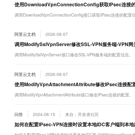
使用DownloadVpnConnectionConfig获取IPse
大数据开发治理平台 Data
AI 产品 免费试用
网络
安全
云开发大赛
Tableau 订阅
1亿+ 大模型 tokens 和 
调用DownloadVpnConnectionConfig接口获取IPsec连接的配
可观测
入门学习赛
中间件
AI空中课堂在线直播课
容器服务 Kubernetes 版
140+云产品 免费试用
大模型服务
上云与迁云
提供一站式管理容器应用的 K
产品新客免费试用，最长1
数据库
阿里云文档
2026-08-07
生态解决方案
千问AI平台-Token Plan
企业出海
大模型ACA认证体验
调用ModifySslVpnServer修改SSL-VPN服务端-VPN
大数据计算
助力企业全员 AI 认知与能
行业生态解决方案
政企业务
调用ModifySslVpnServer接口修改SSL-VPN服务端的配置信息。
媒体服务
千问AI平台-模型体验
开发者生态解决方案
在线体验全尺寸、多种模态
企业服务与云通信
AI 开发和 AI 应用解决
阿里云文档
2026-08-07
Happy 系列大模型
域名与网站
使用ModifyVpnAttachmentAttribute修改IPsec连
终端用户计算
调用ModifyVpnAttachmentAttribute接口修改IPsec连接的配置。
Serverless
大模型解决方案
问答
2024-08-15
来自：开发者社区
开发工具
快速部署 Dify，高效搭建 
如何在配置IPsec-VPN连接时设置本地IDC客户端到
迁移与运维管理
如何在配置IPsec-VPN连接时设置本地IDC客户端到strongS