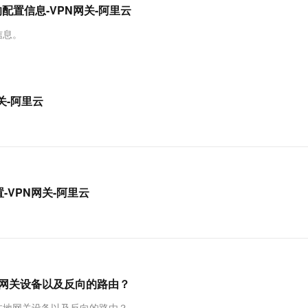
服务生态伙伴
视觉 Coding、空间感知、多模态思考等全面升级
1M上下文，专为长程任务能力而生
云工开物
c连接的配置信息-VPN网关-阿里云
企业应用
Works
Night Plan 支持 Qwen 3.8-Max
云原生大数据计算服务 MaxCompute
AI 办公
云防火墙
NEW
Red Hat
30+ 款产品免费体验
Data Agent 驱动的一站式 Data+AI 开发治理平台
夜间 5 折，Qwen/Meoo/TokenPlan 客户专享
面向分析的企业级SaaS模式云数据仓库
AI智能应用
云原生的云
科研合作
置信息。
ERP
堂（旗舰版）
SUSE
 ACK
智能客服
AI 应用构建
大模型原生
CRM
8s 服务
2个月
自动承接线索
建站小程序
Qoder
大模型服务平台百炼-应用模版
OA 办公系统
HOT
NEW
网关-阿里云
面向真实软件
个人版上线、团队版降价；千问3.8-Max首发发尝鲜
丰富多元化的应用模版和解决方案
力提升
财税管理
模板建站
万有无界
大模型服务平台百炼-智能体
400电话
定制建站
的模型效果
灵活可视化地构建企业级 Agent
方案
广告营销
模板小程序
秒悟
人工智能平台 PAI
定制小程序
云端极速 AI 
新一代 AI 视频生成模型，深度适配广告营销等场景
AI Native 的算法工程平台，一站式完成建模、训练、推理服务部署
接配置-VPN网关-阿里云
APP 开发
建站系统
AI 应用
10分钟微调：让0.6B模型媲美235B模
多模态数据信
本地网关设备以及反向的路由？
型
依托云原生高可用架构,实现Dify私有化部署
用1%尺寸在特定领域达到大模型90%以上效果
wan本地网关设备以及反向的路由？