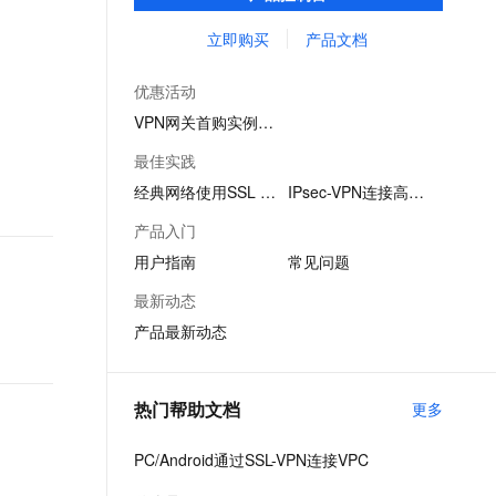
来的服务。阿里云VPN网关在国家相关政策
文戏情感细腻自然，动作戏激烈拳拳到肉，实现更强表演能力
支持中英文自由切换，具备更强的噪声鲁棒性
云聚AI 严选权益
AI 原生数据库服务发布
SSL 证书
法规下提供服务，不提供访问Internet功能。
立即购买
产品文档
，一键激活高效办公新体验
上边界网络安全防护产品
精选AI产品，从模型到应用全链提效
Agent 数据网关
堡垒机
AI 用量加速计划
云原生数据库 PolarDB
优惠活动
应用
防火墙
、识别商机，让客服更高效、服务更出色。
新老同享，达量后返
Agentic Database 发布
VPN网关首购实例5折起
千问办公
主机安全
NEW
最佳实践
的智能体编程平台
一站式AI生产力平台
经典网络使用SSL VPN
IPsec-VPN连接高可用
AI 应用及服务市场
伶鹊
产品入门
企业级人与Agent协作平台，接入和调度多个数字员工
智能客服平台，对话机器人、对话分析、智能外呼
AI 应用
用户指南
常见问题
大模型服务平台百炼 - 全妙
大模型
最新动态
应用创作平台
多模态内容创作工具，已接入 DeepSeek
产品最新动态
自然语言处理
数据标注
热门帮助文档
更多
机器学习
息提取
与 AI 智能体进行实时音视频通话
PC/Android通过SSL-VPN连接VPC
从文本、图片、视频中提取结构化的属性信息
构建支持视频理解的 AI 音视频实时通话应用