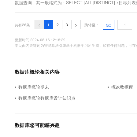
数据查询，其一般格式为：SELECT [ALL|DISTINCT] <目标列表达式>
名或视图名> [别名] [, <表名或视图名> [别名]] ... [WHER....
共有26条
<
1
2
3
>
跳转至：
GO
更新时间 2024-08-16 12:18:29
本页面内关键词为智能算法引擎基于机器学习所生成，如有任何问题，可在页
数据库概论相关内容
数据库概论期末
概论数据库
数据库概论数据库设计知识点
数据库您可能感兴趣