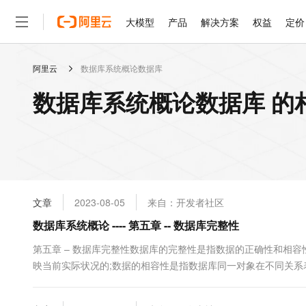
大模型
产品
解决方案
权益
定价
阿里云
数据库系统概论数据库
大模型
产品
解决方案
权益
定价
云市场
伙伴
服务
了解阿里云
精选产品
精选解决方案
普惠上云
产品定价
精选商城
成为销售伙伴
售前咨询
为什么选择阿里云
千问AI平台
数据库系统概论数据库 的
了解云产品的定价详情
大模型服务平台百炼
千问办公，解锁你的工作
普惠上云 官方力荐
分销伙伴
在线服务
网站建设
什么是云计算
大
大模型服务与应用平台
企业级Agent产品，直接
云服务器38元/年起，超
咨询伙伴
多端小程序
技术领先
云上成本管理
售后服务
轻量应用服务器
Agency Agents：拥
官方推荐返现计划
大模型
精选产品
精选解决方案
Salesforce 国际版订阅
稳定可靠
管理和优化成本
推荐新用户得奖励，单订单
销售伙伴合作计划
自助服务
友盟天域
安全合规
人工智能与机器学习
AI
文本生成
云数据库 RDS
HappyHorse 打造一
云工开物
无影生态合作计划
在线服务
文章
2023-08-05
来自：开发者社区
观测云
分析师报告
高校专属算力普惠，学生认
计算
互联网应用开发
Qwen3.8-Max
HOT
Salesforce On Alibaba C
工单服务
数据库系统概论 ---- 第五章 -- 数据库完整性
智能体时代全能旗舰模型
Tuya 物联网平台阿里云
研究报告与白皮书
人工智能平台 PAI
快速拥有专属 OpenClaw
大模
Consulting Partner 合
大数据
容器
免费试用
短信专区
一站式AI开发、训练和推
第五章 – 数据库完整性数据库的完整性是指数据的正确性和相
蓝凌 OA
Qwen3.7-Plus
AI 大模型销售与服务生
现代化应用
映当前实际状况的;数据的相容性是指数据库同一对象在不同关
存储
天池大赛
能看、能想、能动手的多模
云解析DNS
解决方案免费试用 新老
电子合同
的区别：数据的完整性是为了防止数据库中存在不符合语义的数
最高领取价值200元试用
安全
网络与CDN
AI 算法大赛
Qwen3-VL-Plus
检查和控制的防范对象是不合语义的、不正确的数据，防止它们进入
畅捷通