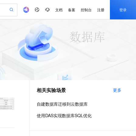
文档
备案
控制台
注册
登录
验
作计划
器
AI 活动
专业服务
服务伙伴合作计划
开发者社区
加入我们
产品动态
服务平台百炼
阿里云 OPC 创新助力计划
一站式生成采购清单，支持单品或批量购买
io：打造专属 AI 语音助手
S产品伙伴计划（繁花）
峰会
CS
造的大模型服务与应用开发平台
一句话生成原生可编辑精美 PPT 文稿
AI 生产力先锋
Al MaaS 服务伙伴赋能合作
域名
博文
Careers
至高可申请百万元
Qwen3.8-Max 模型上线
开启高性价比 AI 编程新体验
弹性可伸缩的云计算服务
Qwen-Audio-3.0-Realtime 端到端实时语音角色扮演
输入一句话想法, 轻松生成专业的 PPT
先锋实践拓展 AI 生产力的边界
Token 补贴，五大权
计划
海大会
伙伴信用分合作计划
商标
问答
社会招聘
益加速 OPC 成功
eek-V4-Pro
SS
一键部署幻兽帕鲁游戏服务器
飞天发布时刻
HOT
Open Search 向量检索版支
划
备案
电子书
校园招聘
pSeek-V4-Pro
视频创作，一键激活电商全链路生产力
稳定、安全、高性价比、高性能的云存储服务
一键购买专属联机服务器，轻松开启游戏
所见，即是所愿
持视频检索 Pipeline 功能
更多支持
划
公司注册
镜像站
视频生成
语音识别与合成
专属 QwenPaw
漫剧工坊：一站式动画创作平台
AI 实训营
HOT
应用身份服务 (IDaaS)
合作伙伴培训与认证
相关实验场景
更多
划
上云迁移
站生成，高效打造优质广告素材
全接入的云上超级电脑
从聊天伙伴进化为能主动干活的本地数字员工
快速生产连贯的高质量长漫剧
从基础到进阶，Agent 创客手把手教你
OpenClaw 管理能力上线
e-1.1-T2V
Qwen3-TTS-Flash
lScope
我要反馈
查询合作伙伴
畅细腻的高质量视频
离线语音合成大模型，多语言方言自适应，低延迟高稳定
n Alibaba Cloud ISV 合作
代维服务
建企业门户网站
10 分钟搭建微信、支付宝小程序
自建数据库迁移到云数据库
MaxCompute MaxFrame 提
创新加速
ope
登录合作伙伴管理后台
我要建议
站，无忧落地极速上线
以可视化方式快速构建移动和 PC 门户网站
国内短信简单易用，安全可靠，秒级触达，全球覆盖200+国家和地区。
高效部署网站，快速应用到小程序
供自动弹性内存功能
e-1.1-I2V
Cosyvoice-V3-Flash
使用DAS实现数据库SQL优化
安全
畅自然，细节丰富
高表现力语音合成大模型，语音克隆听感自然
我要投诉
PolarDB
上云场景组合购
Milvus 弹性伸缩功能新增节
伴
漫剧创作，剧本、分镜、视频高效生成
100%兼容MySQL、PostgreSQL，兼容Oracle，支持集中和分布式
覆盖90%+业务场景，专享组合折扣价
点支持范围
2V
VPN
Fun-ASR