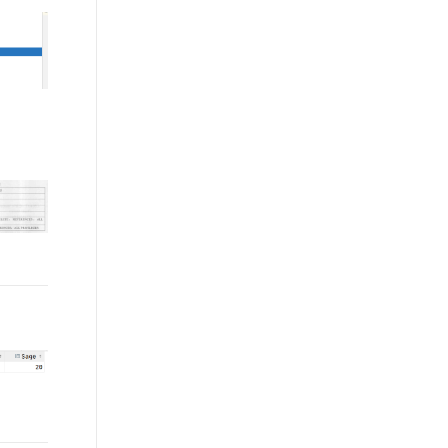
文戏情感细腻自然，动作戏激烈拳拳到肉，实现更强表演能力
支持中英文自由切换，具备更强的噪声鲁棒性
ernetes 版 ACK
云聚AI 严选权益
AI 原生数据库服务发布
SSL 证书
，一键激活高效办公新体验
理容器应用的 K8s 服务
精选AI产品，从模型到应用全链提效
Agent 数据网关
堡垒机
AI 用量加速计划
云原生数据库 PolarDB
应用
防火墙
、识别商机，让客服更高效、服务更出色。
新老同享，达量后返
Agentic Database 发布
千问办公
主机安全
NEW
的智能体编程平台
一站式AI生产力平台
AI 应用及服务市场
伶鹊
企业级人与Agent协作平台，接入和调度多个数字员工
智能客服平台，对话机器人、对话分析、智能外呼
AI 应用
大模型服务平台百炼 - 全妙
大模型
应用创作平台
多模态内容创作工具，已接入 DeepSeek
自然语言处理
数据标注
机器学习
息提取
与 AI 智能体进行实时音视频通话
从文本、图片、视频中提取结构化的属性信息
构建支持视频理解的 AI 音视频实时通话应用