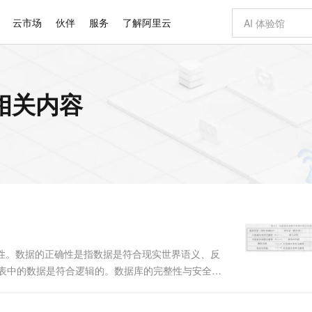
云市场
伙伴
服务
了解阿里云
AI 特惠
数据与 API
成为产品伙伴
企业增值服务
最佳实践
价格计算器
AI 场景体
基础软件
产品伙伴合
阿里云认证
市场活动
配置报价
大模型
相关内容
自助选配和估算价格
新方式
睿译宝，AI翻译排版一步到位
智启 AI 普惠权益
产品生态集成认证中心
企业支持计划
云上春晚
域名与网站
千问官方 MaaS 平台，为开发者和 Agent 而生，新用户赠送 1 亿 + tokens 额度
Qwen Aud
AI Coding
阿里云Maa
2026 阿里云
云服务器 E
为企业打
数据集
Windows
大模型认证
模型
NEW
NEW
交付可用成果
值低价云产品抢先购
上传文档即自动完成翻译和格式还原
至高享 1亿+免费 tokens，加速 Al 应用落地
提供智能易用的域名与建站服务
智能编程，一键
安全可靠、
产品生态伙伴
专家技术服务
云上奥运之旅
弹性计算合作
阿里云中企出
手机三要素
宝塔 Linux
全部认证
价格优势
有专属领域专家
GLM-5.2：长任务时代开源旗舰模型
阿里云 OPC 创新助力计划
千问大模型
即刻拥有 DeepS
AI 电商营销
对象存储 O
大模型
产品生态伙伴工作台
企业增值服务台
云栖战略参考
云存储合作计
云栖大会
身份实名认证
CentOS
训练营
推动算力普惠，释放技术红利
最高返9万
多领域专家智能体,一键组建 AI 虚拟交付团队
快速构建应用程序和网站，即刻迈出上云第一步
至高百万元 Token 补贴，加速一人公司成长
多元化、高性能、安全可靠的大模型服务
真正可用的 1M 上下文,一次完成代码全链路开发
轻松解锁专属 Dee
从图文生成到
云上的中国
数据库合作计
活动全景
短信
Docker
图片和
站式影视创作平台
Hermes Agent，打造自进化智能体
Token Plan 模型订阅计划
数字证书管理服务（原SSL证书）
5 分钟轻松部署
AI 广告创作
无影云电脑
企业成长
NEW
信息公告
看见新力量
云网络合作计
OCR 文字识别
JAVA
证享300元代金券
可视化编排打通从文字构思到成片全链路闭环
全托管，含MySQL、PostgreSQL、SQL Server、MariaDB多引擎
自主进化，持久记忆，越用越聪明
Qwen3.8-Max 首发尝鲜，限时加量 10 倍，夜间低至2折
实现全站HTTPS，呈现可信的WEB访问
图文、视频一
随时随地安
Kimi-K3
HappyHors
NEW
魔搭 Mode
loud
服务实践
官网公告
Kimi 最新旗舰模型，长程编程与推理利器
让文字生成流
金融模力时刻
Salesforce O
版
发票查验
全能环境
Claude Code + GStack 打造工程团队
千问办公，限时限量积分加倍
Qoder
低代码高效构
AI 建站
短信服务
型
NEW
作计划
计划
创新中心
魔搭 ModelSc
健康状态
理服务
让AI从“聊天伙伴”进化为能干活的“数字员工”
安装技能 GStack，拥有专属 AI 工程团队
你的AI工作搭子，覆盖日常办公高频场景
面向真实软件的智能体编程平台
0 代码专业建
容性。数据的正确性是指数据是符合现实世界语义、反
客户案例
天气预报查询
操作系统
Deepseek-v4-pro
HappyHors
态合作计划
系表中的数据是符合逻辑的。数据库的完整性与安全性
态智能体模型
旗舰 MoE 大模型，百万上下文与顶尖推理能力
图生视频，流
同享
万小智 AI 建站低至 15元/月
Qoder CN
AI 短剧/漫剧
云原生数据库 
快递物流查询
WordPress
成为服务伙
据，也就是防止数据库中存在不正确的数据。完整性
高校合作
点，立即开启云上创新
覆盖公网/内网、递归/权威、移动APP等全场景解析服务
送.CN域名，送备案服务码
基于千问大模型等，支持代码智能生成、研发智能问答
AI助力短剧
GLM-5.2
Wan2.7-T
数据库。数据的安全性是保护....
Ubuntu