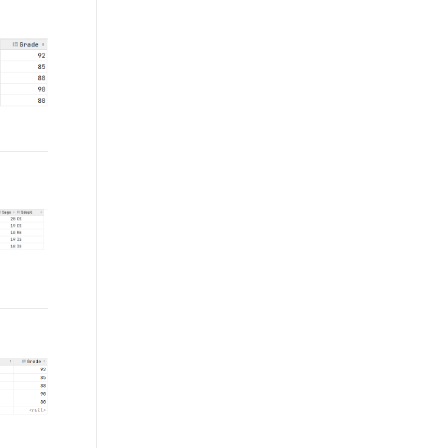
t.diy 一步搞定创意建站
构建大模型应用的安全防护体系
通过自然语言交互简化开发流程,全栈开发支持
通过阿里云安全产品对 AI 应用进行安全防护