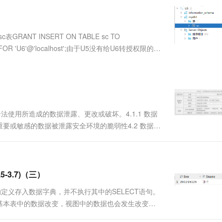
服务生态伙伴
视觉 Coding、空间感知、多模态思考等全面升级
1M上下文，专为长程任务能力而生
云工开物
企业应用
Works
Night Plan 支持 Qwen 3.8-Max
云原生大数据计算服务 MaxCompute
AI 办公
容器服务 Kub
NEW
Red Hat
30+ 款产品免费体验
Data Agent 驱动的一站式 Data+AI 开发治理平台
夜间 5 折，Qwen/Meoo/TokenPlan 客户专享
面向分析的企业级SaaS模式云数据仓库
AI智能应用
提供一站式管
科研合作
ERP
堂（旗舰版）
SUSE
NT INSERT ON TABLE sc TO
智能客服
AI 应用构建
大模型原生
CRM
 FOR 'U6'@'localhost';由于U5没有给U6转授权限的权
防护产品
2个月
自动承接线索
权限 [,权限] ... ON....
建站小程序
Qoder
大模型服务平台百炼-应用模版
OA 办公系统
HOT
NEW
面向真实软件
个人版上线、团队版降价；千问3.8-Max首发发尝鲜
丰富多元化的应用模版和解决方案
力提升
财税管理
模板建站
万有无界
大模型服务平台百炼-智能体
400电话
定制建站
的模型效果
灵活可视化地构建企业级 Agent
法使用所造成的数据泄露、更改或破坏。4.1.1 数据
方案
广告营销
模板小程序
要或敏感的数据被泄露安全环境的脆弱性4.2 数据库
秒悟
人工智能平台 PAI
定制小程序
云端极速 AI 
层存取控制审计视图数据加密…4.2.1 用户身份识
新一代 AI 视频生成模型，深度适配广告营销等场景
AI Native 的算法工程平台，一站式完成建模、训练、推理服务部署
....
APP 开发
建站系统
5-3.7)（三）
的定义存入数据字典，并不执行其中的SELECT语句。
AI 应用
10分钟微调：让0.6B模型媲美235B模
多模态数据信
基本表中的数据改变，视图中的数据也会发生改变。
型
依托云原生高可用架构,实现Dify私有化部署
需保证该视图只有信息系的学生。CREATE VIEW
用1%尺寸在特定领域达到大模型90%以上效果