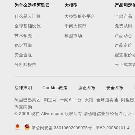
为什么选择阿里云
大模型
产品和定
什么是云计算
大模型服务平台
全部产品
全球基础设施
千问大模型
免费试用
技术领先
模型市场
产品动态
稳定可靠
产品定价
安全合规
配置报价
分析师报告
云上成本
法律声明
Cookies政策
廉正举报
安全举报
阿里巴巴集团
淘宝网
千问AI平台
天猫
全球速卖通
阿里巴
淘宝闪购
© 2009-现在 Aliyun.com 版权所有 增值电信业务经营许可证
浙公网安备 33010602009975号
浙B2-20080101-4