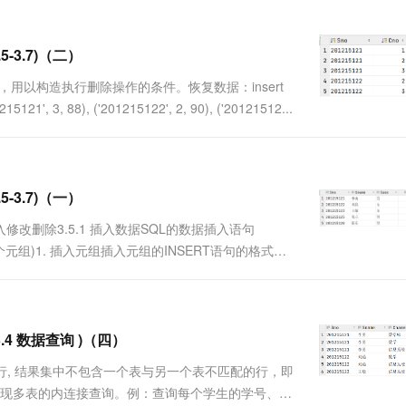
一个 AI 助手
超强辅助，Bol
即刻拥有 DeepSeek-R1 满血版
在企业官网、通讯软件中为客户提供 AI 客服
多种方案随心选，轻松解锁专属 DeepSeek
5-3.7)（二）
，用以构造执行删除操作的条件。恢复数据：insert
215121', 3, 88), ('201215122', 2, 90), ('20121512...
5-3.7)（一）
修改删除3.5.1 插入数据SQL的数据插入语句
元组)1. 插入元组插入元组的INSERT语句的格式：
.. ) [, ( 常量1[, 常量2]... ...
3.4 数据查询 )（四）
行, 结果集中不包含一个表与另一个表不匹配的行，即
的方式实现多表的内连接查询。例：查询每个学生的学号、姓