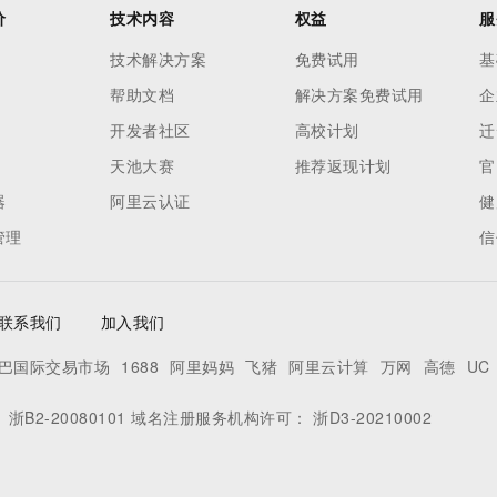
价
技术内容
权益
服
技术解决方案
免费试用
基
帮助文档
解决方案免费试用
企
开发者社区
高校计划
迁
天池大赛
推荐返现计划
官
器
阿里云认证
健
管理
信
联系我们
加入我们
巴国际交易市场
1688
阿里妈妈
飞猪
阿里云计算
万网
高德
UC
：
浙B2-20080101
域名注册服务机构许可：
浙D3-20210002