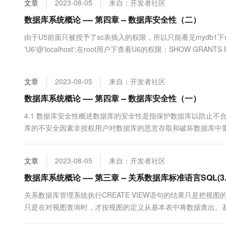
文章
2023-08-05
来自：开发者社区
大数据开发治理平台 Data
AI 产品 免费试用
网络
安全
云开发大赛
Tableau 订阅
数据库系统概论 ---- 第四章 -- 数据库安全性（二）
1亿+ 大模型 tokens 和 
可观测
入门学习赛
中间件
AI空中课堂在线直播课
由于U5前面只被授予了sc表插入的权限，所以只能看见mydb1下sc表GRA
云防火墙
140+云产品 免费试用
大模型服务
'U6'@'localhost';在root用户下查看U6的权限：SHOW GRANTS
上云与迁云
云原生的云上边界网络安全
产品新客免费试用，最长1
数据库
限，所以U6只能使用权限，不能授予其他用户权限。6. REVOKEREVOKE 
生态解决方案
千问AI平台-Token Plan
企业出海
大模型ACA认证体验
大数据计算
文章
2023-08-05
来自：开发者社区
助力企业全员 AI 认知与能
行业生态解决方案
政企业务
媒体服务
千问AI平台-模型体验
数据库系统概论 ---- 第四章 -- 数据库安全性（一）
开发者生态解决方案
在线体验全尺寸、多种模态
企业服务与云通信
4.1 数据库安全性概述数据库的安全性是指保护数据库以防止不合
AI 开发和 AI 应用解决
库的不安全因素非授权用户对数据库的恶意存取和破坏数据库中重
Happy 系列大模型
域名与网站
安全性控制与数据库安全性有关的技术，主要包括：用户身份识别多
别用户身份识别是数据库管理系统提供的最外层安全保护措施。4.2.2
终端用户计算
文章
2023-08-05
来自：开发者社区
Serverless
数据库系统概论 ---- 第三章 -- 关系数据库标准语言SQL(3.
大模型解决方案
关系数据库管理系统执行CREATE VIEW语句的结果只是把视图
开发工具
快速部署 Dify，高效搭建 
只是在对视图查询时，才按视图的定义从基本表中将数据查出。
迁移与运维管理
[例3.85] 建立信息系学生的视图，并要求进行修改和插入操作时仍