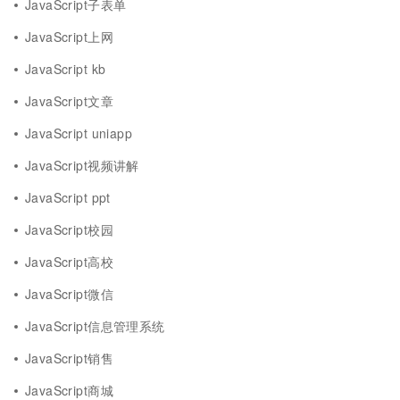
JavaScript子表单
JavaScript上网
JavaScript kb
JavaScript文章
JavaScript uniapp
JavaScript视频讲解
JavaScript ppt
JavaScript校园
JavaScript高校
JavaScript微信
JavaScript信息管理系统
JavaScript销售
JavaScript商城