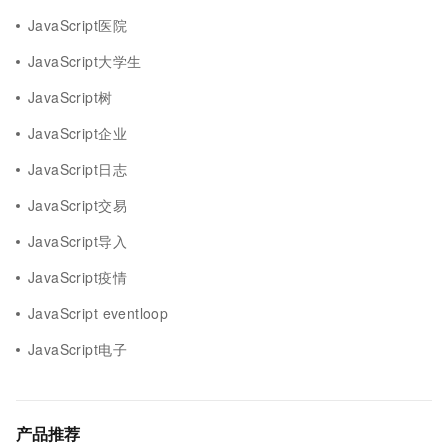
JavaScript医院
JavaScript大学生
JavaScript树
JavaScript企业
JavaScript日志
JavaScript交易
JavaScript导入
JavaScript疫情
JavaScript eventloop
JavaScript电子
产品推荐