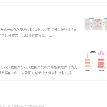
一个 AI 助手
超强辅助，Bol
更以及进行问题诊断的有效手段。 闪回典型场景 目
即刻拥有 DeepSeek-R1 满血版
在企业官网、通讯软件中为客户提供 AI 客服
多种方案随心选，轻松解锁专属 DeepSeek
分布式一体化的架构，Data Node 节点可以按照业务的
到分布式，以线性扩展容量。 ...
DB-X 分布式数据库分布式数据库架构关系型数据库作为支
量数据的增长，以及面对创新业务爆发性增长的场
的架构提出了巨大的挑战，除此以外，企业的精细化
为了应对这些挑....
面下方点击"联系我们"与我们沟通。