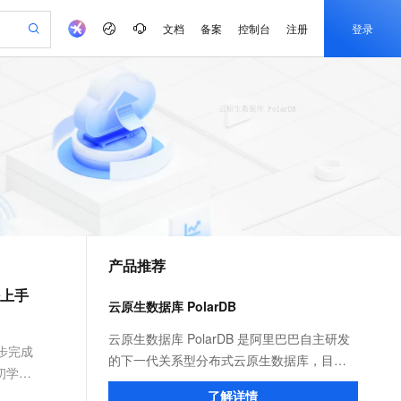
文档
备案
控制台
注册
登录
验
作计划
器
AI 活动
专业服务
服务伙伴合作计划
开发者社区
加入我们
产品动态
服务平台百炼
阿里云 OPC 创新助力计划
一站式生成采购清单，支持单品或批量购买
可编辑精美 PPT 文稿
S产品伙伴计划（繁花）
峰会
CS
造的大模型服务与应用开发平台
Agency Agents：拥有专属领域专家
AI 生产力先锋
Al MaaS 服务伙伴赋能合作
域名
博文
Careers
PolarDB Agentic Database
至高可申请百万元
 轻松生成专业的 PPT
开启高性价比 AI 编程新体验
弹性可伸缩的云计算服务
先锋实践拓展 AI 生产力的边界
发布
多领域专家智能体,一键组建 AI 虚拟交付团队
Token 补贴，五大权
计划
海大会
伙伴信用分合作计划
商标
问答
社会招聘
益加速 OPC 成功
帕鲁游戏服务器
SS
HappyHorse 打造一站式影视创作平台
飞天发布时刻
HOT
秒悟 Meoo CLI 支持一键部
划
备案
电子书
校园招聘
联机服务器，轻松开启游戏
视频创作，一键激活电商全链路生产力
稳定、安全、高性价比、高性能的云存储服务
所见，即是所愿
署项目至阿里云账号
可视化编排打通从文字构思到成片全链路闭环
更多支持
划
公司注册
镜像站
视频生成
语音识别与合成
 智能体与工作流应用
漫剧工坊：一站式动画创作平台
AI 实训营
Flink OSS 支持
合作伙伴培训与认证
产品推荐
划
上云迁移
站生成，高效打造优质广告素材
全接入的云上超级电脑
通过阿里云百炼高效搭建AI应用,助力高效开发
快速生产连贯的高质量长漫剧
从基础到进阶，Agent 创客手把手教你
AssumeRole 角色自定义
e-1.1-T2V
Qwen3-TTS-Flash
lScope
我要反馈
查询合作伙伴
松上手
畅细腻的高质量视频
离线语音合成大模型，多语言方言自适应，低延迟高稳定
n Alibaba Cloud ISV 合作
代维服务
建企业门户网站
10 分钟搭建微信、支付宝小程序
云原生数据库 PolarDB
百炼 Qwen3.7-Flash 系列模
创新加速
ope
登录合作伙伴管理后台
我要建议
站，无忧落地极速上线
以可视化方式快速构建移动和 PC 门户网站
国内短信简单易用，安全可靠，秒级触达，全球覆盖200+国家和地区。
高效部署网站，快速应用到小程序
型发布
e-1.1-I2V
Cosyvoice-V3-Flash
云原生数据库 PolarDB 是阿里巴巴自主研发
安全
逐步完成
畅自然，细节丰富
高表现力语音合成大模型，语音克隆听感自然
我要投诉
PolarDB
的下一代关系型分布式云原生数据库，目前
上云场景组合购
伴
Qoder CN V1.7.0 发布
初学者
漫剧创作，剧本、分镜、视频高效生成
100%兼容MySQL、PostgreSQL，兼容Oracle，支持集中和分布式
覆盖90%+业务场景，专享组合折扣价
兼容三种数据库引擎： MySQL、Oracle、
2V
VPN
Fun-ASR
了解详情