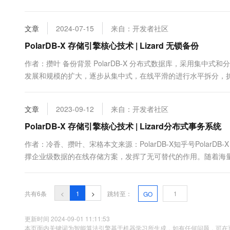
10 分钟在聊天系统中增加
为数据库管理员和开发人员提供了一种快速响应错误、审计数据变
专有云
前闪回查询的典型应用场景如下： ...
文章
2024-07-15
来自：开发者社区
PolarDB-X 存储引擎核心技术 | Lizard 无锁备份
作者：攒叶 备份背景 PolarDB-X 分布式数据库，采用集中式和
发展和规模的扩大，逐步从集中式，在线平滑的进行水平拆分，扩展
文章
2023-09-12
来自：开发者社区
PolarDB-X 存储引擎核心技术 | Lizard分布式事务系统
作者：冷香、攒叶、宋格本文来源：PolarDB-X知乎号Polar
撑企业级数据的在线存储方案，发挥了无可替代的作用。随着海
景，如何能够快速，业务无损的进行在线数据库扩容，对数据库
经营，也要求数据库能够一站式提供事务处理能力和数据分析能力，
共有6条
<
1
>
跳转至：
GO
更新时间 2024-09-01 11:11:53
本页面内关键词为智能算法引擎基于机器学习所生成，如有任何问题，可在页