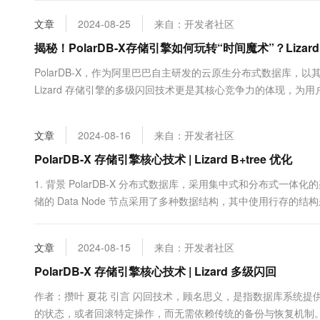
大数据开发治理平台 Data
AI 产品 免费试用
网络
安全
云开发大赛
Tableau 订阅
文章
2024-08-25
来自：开发者社区
1亿+ 大模型 tokens 和 
可观测
入门学习赛
中间件
揭秘！PolarDB-X存储引擎如何玩转“时间魔术”？Liz
AI空中课堂在线直播课
云防火墙
140+云产品 免费试用
大模型服务
上云与迁云
PolarDB-X，作为阿里巴巴自主研发的云原生分布式数据库
云原生的云上边界网络安全
产品新客免费试用，最长1
数据库
生态解决方案
Lizard 存储引擎的多级闪回技术更是其核心竞争力的体现，
千问AI平台-Token Plan
企业出海
大模型ACA认证体验
大数据计算
PolarDB-X Lizard 多级闪回技...
助力企业全员 AI 认知与能
行业生态解决方案
政企业务
媒体服务
文章
2024-08-16
来自：开发者社区
千问AI平台-模型体验
开发者生态解决方案
在线体验全尺寸、多种模态
PolarDB-X 存储引擎核心技术 | Lizard B+tree 优化
企业服务与云通信
AI 开发和 AI 应用解决
Happy 系列大模型
1. 背景 PolarDB-X 分布式数据库，采用集中式和分布式
域名与网站
储的 Data Node 节点采用了多种数据结构，其中使用行存的结构
生态的数据库，DN 在 InnoDB 的存储结构基础上，进行了深度
终端用户计算
文章
2024-08-15
来自：开发者社区
Serverless
大模型解决方案
PolarDB-X 存储引擎核心技术 | Lizard 多级闪回
开发工具
快速部署 Dify，高效搭建 
作者：攒叶 夏花 引言 闪回技术，顾名思义，是指数据库系统
迁移与运维管理
的状态，或者回滚特定操作，而无需依赖传统的备份与恢复机制