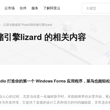
云市场
伙伴
服务
了解阿里云
云原生数据库 PolarDB存储引擎lizard
AI 特惠
数据与 API
成为产品伙伴
企业增值服务
最佳实践
价格计算器
AI 场景体
基础软件
产品伙伴合
阿里云认证
市场活动
配置报价
大模型
引擎lizard 的相关内容
自助选配和估算价格
步到位
智启 AI 普惠权益
产品生态集成认证中心
企业支持计划
云上春晚
域名与网站
Qwen Audio：打造专属 AI 语音助手
千问官方 MaaS 平台，为开发者和 Agent 而生，新用户赠送 1 亿 + tokens 额度
一句话生成原生
AI Coding
阿里云Maa
2026 阿里云
云服务器 E
为企业打
数据集
Windows
大模型认证
模型
NEW
NEW
格式还原
值低价云产品抢先购
至高享 1亿+免费 tokens，加速 Al 应用落地
提供智能易用的域名与建站服务
Qwen-Audio-3.0-Realtime 端到端实时语音角色扮演
输入一句话想法,
智能编程，一键
安全可靠、
产品生态伙伴
专家技术服务
云上奥运之旅
弹性计算合作
阿里云中企出
手机三要素
宝塔 Linux
全部认证
价格优势
开源旗舰模型
即刻拥有 DeepSeek-V4-Pro
阿里云 OPC 创新助力计划
千问大模型
一键部署幻兽
AI 电商营销
对象存储 O
大模型
产品生态伙伴工作台
企业增值服务台
云栖战略参考
云存储合作计
云栖大会
身份实名认证
CentOS
训练营
推动算力普惠，释放技术红利
最高返9万
真正可用的 1M 上下文,一次完成代码全链路开发
快速构建应用程序和网站，即刻迈出上云第一步
轻松解锁专属 DeepSeek-V4-Pro
至高百万元 Token 补贴，加速一人公司成长
多元化、高性能、安全可靠的大模型服务
一键购买专属
从图文生成到
云上的中国
数据库合作计
活动全景
短信
Docker
图片和
自进化智能体
5 分钟轻松部署专属 QwenPaw
Token Plan 模型订阅计划
数字证书管理服务（原SSL证书）
高效搭建 AI
AI 广告创作
无影云电脑
企业成长
NEW
HOT
信息公告
看见新力量
云网络合作计
OCR 文字识别
JAVA
越聪明
证享300元代金券
全托管，含MySQL、PostgreSQL、SQL Server、MariaDB多引擎
Qwen3.8-Max 首发尝鲜，限时加量 10 倍，夜间低至2折
实现全站 HTTPS，呈现可信的 Web 访问
从聊天伙伴进化为能主动干活的本地数字员工
图文、视频一
随时随地安
Kimi-K3
HappyHors
NEW
魔搭 Mode
loud
服务实践
官网公告
dio 打造你的第一个 Windows Forms 应用程序，菜鸟也能轻
Kimi 最新旗舰模型，长程编程与推理利器
让文字生成流
金融模力时刻
Salesforce O
版
发票查验
全能环境
Claude Code + GStack 打造工程团队
千问办公，限时限量积分加倍
Qoder
低代码高效构
AI 建站
短信服务
型
NEW
作计划
计划
创新中心
魔搭 ModelSc
健康状态
理服务
让AI从“聊天伙伴”进化为能干活的“数字员工”
安装技能 GStack，拥有专属 AI 工程团队
你的AI工作搭子，覆盖日常办公高频场景
面向真实软件的智能体编程平台
0 代码专业建
客户案例
天气预报查询
操作系统
Deepseek-v4-pro
HappyHors
态合作计划
用程序是一个激动人心的过程，尤其当你是一名编程新手时。本指南将带你从零开始，
态智能体模型
旗舰 MoE 大模型，百万上下文与顶尖推理能力
图生视频，流
同享
万小智 AI 建站低至 15元/月
Qoder CN
AI 短剧/漫剧
云原生数据库 
快递物流查询
WordPress
成为服务伙
高校合作
Studio 作为开发环境，它提供了直观的设计工具和强大的代码编辑器，非常适合
点，立即开启云上创新
覆盖公网/内网、递归/权威、移动APP等全场景解析服务
送.CN域名，送备案服务码
基于千问大模型等，支持代码智能生成、研发智能问答
AI助力短剧
GLM-5.2
Wan2.7-T
Ubuntu