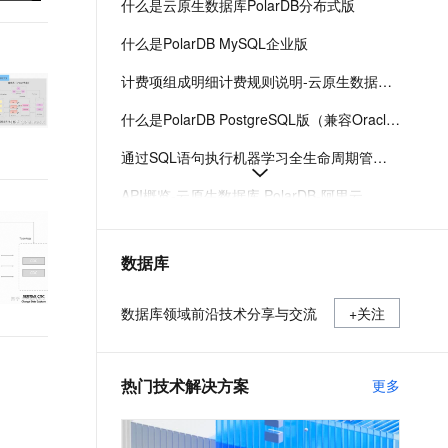
什么是云原生数据库PolarDB分布式版
t.diy 一步搞定创意建站
构建大模型应用的安全防护体系
通过自然语言交互简化开发流程,全栈开发支持
通过阿里云安全产品对 AI 应用进行安全防护
什么是PolarDB MySQL企业版
计费项组成明细计费规则说明-云原生数据库 PolarDB-阿里云
什么是PolarDB PostgreSQL版（兼容Oracle）
通过SQL语句执行机器学习全生命周期管理-PolarDB for AI-云原生数据库 PolarDB-阿里云
API概览-云原生数据库 PolarDB-阿里云
一体化实时事务处理数据分析-列存索引（IMCI）-云原生数据库 PolarDB-阿里云
数据库
什么是PolarDBMySQL标准版
PolarDB MySQL引擎各个产品系列的计算节点规格
数据库领域前沿技术分享与交流
+关注
热门技术解决方案
更多