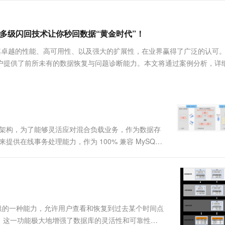
服务生态伙伴
视觉 Coding、空间感知、多模态思考等全面升级
1M上下文，专为长程任务能力而生
云工开物
企业应用
Works
Night Plan 支持 Qwen 3.8-Max
云原生大数据计算服务 MaxCompute
AI 办公
容器服务 Kub
NEW
Red Hat
30+ 款产品免费体验
Data Agent 驱动的一站式 Data+AI 开发治理平台
夜间 5 折，Qwen/Meoo/TokenPlan 客户专享
面向分析的企业级SaaS模式云数据仓库
AI智能应用
提供一站式管
科研合作
ERP
ard多级闪回技术让你秒回数据“黄金时代”！
堂（旗舰版）
SUSE
智能客服
AI 应用构建
大模型原生
CRM
，以其卓越的性能、高可用性、以及强大的扩展性，在业界赢得了广泛的认可
防护产品
2个月
自动承接线索
建站小程序
为用户提供了前所未有的数据恢复与问题诊断能力。本文将通过案例分析，详
Qoder
大模型服务平台百炼-应用模版
OA 办公系统
HOT
NEW
面向真实软件
个人版上线、团队版降价；千问3.8-Max首发发尝鲜
丰富多元化的应用模版和解决方案
力提升
财税管理
模板建站
万有无界
大模型服务平台百炼-智能体
400电话
定制建站
的模型效果
灵活可视化地构建企业级 Agent
方案
广告营销
模板小程序
秒悟
人工智能平台 PAI
一体化的架构，为了能够灵活应对混合负载业务，作为数据存
定制小程序
云端极速 AI 
新一代 AI 视频生成模型，深度适配广告营销等场景
AI Native 的算法工程平台，一站式完成建模、训练、推理服务部署
来提供在线事务处理能力，作为 100% 兼容 MySQL
优化，大幅提高了数据访问的效率。 ...
APP 开发
建站系统
AI 应用
10分钟微调：让0.6B模型媲美235B模
多模态数据信
提供的一种能力，允许用户查看和恢复到过去某个时间点
型
依托云原生高可用架构,实现Dify私有化部署
。这一功能极大地增强了数据库的灵活性和可靠性，
用1%尺寸在特定领域达到大模型90%以上效果