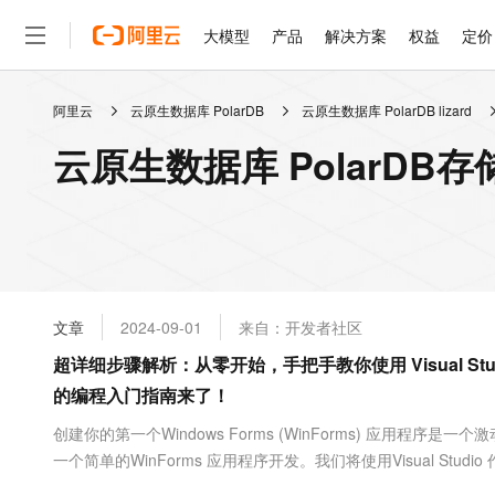
大模型
产品
解决方案
权益
定价
阿里云
云原生数据库 PolarDB
云原生数据库 PolarDB lizard
大模型
产品
解决方案
权益
定价
云市场
伙伴
服务
了解阿里云
精选产品
精选解决方案
普惠上云
产品定价
精选商城
成为销售伙伴
售前咨询
为什么选择阿里云
千问AI平台
云原生数据库 PolarDB存储
了解云产品的定价详情
大模型服务平台百炼
睿译宝，AI翻译排版一
普惠上云 官方力荐
分销伙伴
在线服务
网站建设
什么是云计算
大
大模型服务与应用平台
上传文档即自动完成翻译和
云服务器38元/年起，超
咨询伙伴
多端小程序
技术领先
云上成本管理
售后服务
轻量应用服务器
GLM-5.2：长任务时代
官方推荐返现计划
大模型
精选产品
精选解决方案
Salesforce 国际版订阅
稳定可靠
管理和优化成本
推荐新用户得奖励，单订单
销售伙伴合作计划
自助服务
友盟天域
安全合规
人工智能与机器学习
AI
文本生成
云数据库 RDS
Hermes Agent，打造
云工开物
无影生态合作计划
在线服务
文章
2024-09-01
来自：开发者社区
观测云
分析师报告
自主进化，持久记忆，越用
高校专属算力普惠，学生认
计算
互联网应用开发
Qwen3.8-Max
HOT
Salesforce On Alibaba C
工单服务
超详细步骤解析：从零开始，手把手教你使用 Visual Stu
智能体时代全能旗舰模型
Tuya 物联网平台阿里云
研究报告与白皮书
人工智能平台 PAI
快速拥有专属 OpenClaw
大模
Consulting Partner 合
大数据
容器
的编程入门指南来了！
免费试用
短信专区
一站式AI开发、训练和推
蓝凌 OA
Qwen3.7-Plus
AI 大模型销售与服务生
现代化应用
存储
天池大赛
创建你的第一个Windows Forms (WinForms) 应
能看、能想、能动手的多模
云解析DNS
解决方案免费试用 新老
电子合同
一个简单的WinForms 应用程序开发。我们将使用Visual 
最高领取价值200元试用
安全
网络与CDN
AI 算法大赛
Qwen3-VL-Plus
上手。 首先，打开Visua...
畅捷通