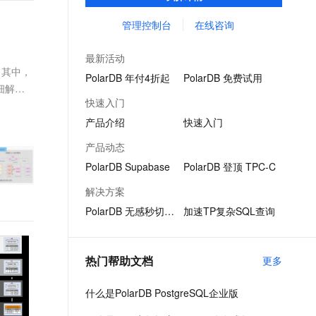
PostgreSQL 。 计算能力最高可扩展至1000
文戏情感细腻自然，动作戏激烈拳拳到肉，实现更强表演能力
支持中英文自由切换，具备更强的噪声鲁棒性
ernetes 版 ACK
云聚AI 严选权益
云安全中心 AI BAS 智能自动
SSL 证书
核以上，存储容量最高可达 100T。
管理控制台
在线咨询
，一键激活高效办公新体验
理容器应用的 K8s 服务
精选AI产品，从模型到应用全链提效
化模拟渗透攻击产品发布
堡垒机
AI 用量加速计划
DataWorks ChatBI 会话支持
最新活动
应用
防火墙
。其中，
、识别商机，让客服更高效、服务更出色。
新老同享，达量后返
上传临时文件分析
PolarDB 年付4折起
PolarDB 免费试用
细解析
千问办公
主机安全
NEW
快速入门
的智能体编程平台
一站式AI生产力平台
产品介绍
快速入门
AI 应用及服务市场
伶鹊
产品动态
企业级人与Agent协作平台，接入和调度多个数字员工
智能客服平台，对话机器人、对话分析、智能外呼
AI 应用
PolarDB Supabase
PolarDB 登顶 TPC-C
大模型服务平台百炼 - 全妙
大模型
解决方案
应用创作平台
多模态内容创作工具，已接入 DeepSeek
PolarDB 无感秒切技术
加速TP复杂SQL查询
自然语言处理
数据标注
热门帮助文档
更多
机器学习
息提取
与 AI 智能体进行实时音视频通话
什么是PolarDB PostgreSQL企业版
从文本、图片、视频中提取结构化的属性信息
构建支持视频理解的 AI 音视频实时通话应用