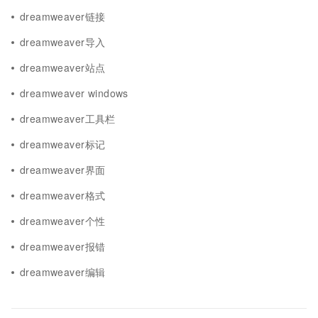
dreamweaver链接
dreamweaver导入
dreamweaver站点
dreamweaver windows
dreamweaver工具栏
dreamweaver标记
dreamweaver界面
dreamweaver格式
dreamweaver个性
dreamweaver报错
dreamweaver编辑