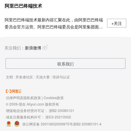
阿里巴巴终端技术
阿里巴巴终端技术最新内容汇聚在此，由阿里巴巴终端
+关注
委员会官方运营。阿里巴巴终端委员会是阿里集团面向
前端、客户端的虚拟技术组织。我们的愿景是着眼用户
体验前沿、技术创新引领业界，将面向未来，制定技术
关注我们：
策略和目标并落地执行，推动终端技术发展，帮助工程
新浪微博
师成长，打造顶级的终端体验。同时我们运营着阿里巴
巴终端域的官方公众号：阿里巴巴终端技术，欢迎关
联系我们
注。
文档
|
开发者社区
|
天池大赛
|
培训与认证
法律声明及隐私权政策
|
Cookies政策
© 2009-现在 Aliyun.com 版权所有
增值电信业务经营许可证：
浙B2-20080101
域名注册服务机构许可：
浙D3-20210002
浙公网安备 33010602009975号
浙B2-20080101-4