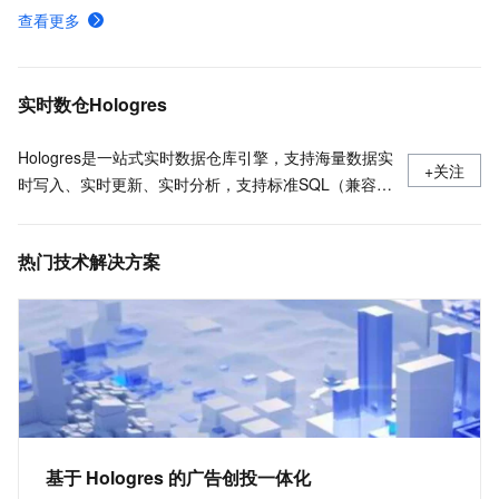
ALTERTABLE的用法
查看更多
Dynamic Table介绍
Hologres日期和时间函数
实时数仓Hologres
Hologres是一站式实时数据仓库引擎，支持海量数据实
+关注
时写入、实时更新、实时分析，支持标准SQL（兼容
PostgreSQL协议），支持PB级数据多维分析
（OLAP）与即席分析（Ad Hoc），支持高并发低延迟
热门技术解决方案
的在线数据服务（Serving），与MaxCompute、
Flink、DataWorks深度融合，提供离在线一体化全栈数
仓解决方案。欢迎加入钉群：实时数仓Hologres交流群
32314975
基于 Hologres 的广告创投一体化