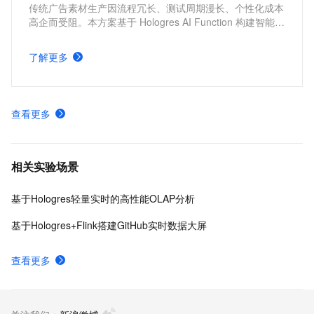
传统广告素材生产因流程冗长、测试周期漫长、个性化成本
高企而受阻。本方案基于 Hologres AI Function 构建智能平
台，实现全链路自动化生产与数据驱动优化，精准解决游戏
买量场景痛点，助力团队降本增效、快速落地，大幅降低制
了解更多
作门槛，突破效率瓶颈。
查看更多
相关实验场景
基于Hologres轻量实时的高性能OLAP分析
基于Hologres+Flink搭建GitHub实时数据大屏
查看更多