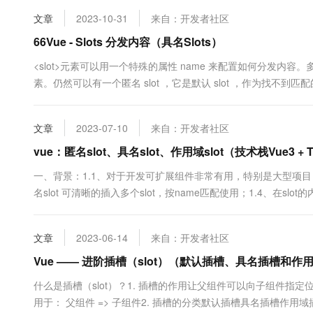
10 分钟在聊天系统中增加
专有云
文章
2023-10-31
来自：开发者社区
66Vue - Slots 分发内容（具名Slots）
<slot>元素可以用一个特殊的属性 name 来配置如何分发内容。多个
素。仍然可以有一个匿名 slot ，它是默认 slot ，作为找不
抛弃。例如，假定我们有一个 app-layout 组件，它的模板为：<...
文章
2023-07-10
来自：开发者社区
vue：匿名slot、具名slot、作用域slot（技术栈Vue3 + 
一、背景：1.1、对于开发可扩展组件非常有用，特别是大型项目；1
名slot 可清晰的插入多个slot，按name匹配使用；1.4、在sl
收，常用于表格展示；通俗理解：“占坑”，在组件模板中预定位
容就会自动填坑（替换组件模板中<slot....
文章
2023-06-14
来自：开发者社区
Vue —— 进阶插槽（slot）（默认插槽、具名插槽和作
什么是插槽（slot）？1. 插槽的作用让父组件可以向子组件指定
用于： 父组件 => 子组件2. 插槽的分类默认插槽具名插槽作用域插