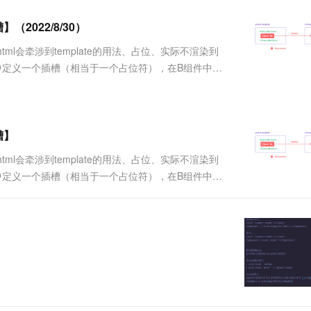
服务生态伙伴
视觉 Coding、空间感知、多模态思考等全面升级
1M上下文，专为长程任务能力而生
云工开物
企业应用
Works
Night Plan 支持 Qwen 3.8-Max
云原生大数据计算服务 MaxCompute
AI 办公
容器服务 Kub
NEW
Red Hat
（2022/8/30）
30+ 款产品免费体验
Data Agent 驱动的一站式 Data+AI 开发治理平台
夜间 5 折，Qwen/Meoo/TokenPlan 客户专享
面向分析的企业级SaaS模式云数据仓库
AI智能应用
提供一站式管
科研合作
ERP
堂（旗舰版）
SUSE
s/slots.html会牵涉到template的用法、占位、实际不渲染到
智能客服
AI 应用构建
大模型原生
CRM
组件中定义一个插槽（相当于一个占位符），在B组件中使
防护产品
2个月
自动承接线索
槽中。将占位符的内容替换掉。（默认只有一个插槽的
建站小程序
Qoder
大模型服务平台百炼-应用模版
OA 办公系统
HOT
NEW
面向真实软件
个人版上线、团队版降价；千问3.8-Max首发发尝鲜
丰富多元化的应用模版和解决方案
力提升
财税管理
模板建站
万有无界
大模型服务平台百炼-智能体
槽】
400电话
定制建站
的模型效果
灵活可视化地构建企业级 Agent
s/slots.html会牵涉到template的用法、占位、实际不渲染到
方案
广告营销
模板小程序
组件中定义一个插槽（相当于一个占位符），在B组件中使
秒悟
人工智能平台 PAI
定制小程序
云端极速 AI 
槽中。将占位符的内容替换掉。（默认只有一个插槽的
新一代 AI 视频生成模型，深度适配广告营销等场景
AI Native 的算法工程平台，一站式完成建模、训练、推理服务部署
APP 开发
建站系统
AI 应用
10分钟微调：让0.6B模型媲美235B模
多模态数据信
型
依托云原生高可用架构,实现Dify私有化部署
用1%尺寸在特定领域达到大模型90%以上效果