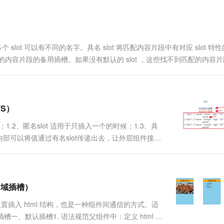
一个 AI 助手
超强辅助，Bol
即刻拥有 DeepSeek-R1 满血版
在企业官网、通讯软件中为客户提供 AI 客服
多种方案随心选，轻松解锁专属 DeepSeek
 slot 可以有不同的名字。具名 slot 将匹配内容片段中有对应 slot 特
到匹配的内容片段的备用插槽。如果没有默认的 slot ，这些找不到匹配的内容
.
TS）
.2、匿名slot 适用于只插入一个的时候；1.3、具
ot的内部可以将值通过有名slot传递出去，让外层组件接
置（一个或多个），使用该组件时，组件标签里面的内
用域插槽）
位置插入 html 结构，也是一种组件间通信的方式。适
槽一、默认插槽1. 语法规范父组件中：定义 html 结