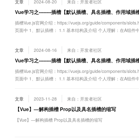
文章
2024-08-20
来自：开发者社区
大数据开发治理平台 Data
AI 产品 免费试用
网络
安全
云开发大赛
Tableau 订阅
Vue学习之--------插槽【默认插槽、具名插槽、作用域插槽】
1亿+ 大模型 tokens 和 
可观测
入门学习赛
中间件
AI空中课堂在线直播课
插槽Vue.js官网介绍：https://vuejs.org/guide/component
云防火墙
140+云产品 免费试用
大模型服务
页面中 1、默认插槽： 1.1 基本结构及介绍 个人理解：在A
上云与迁云
云原生的云上边界网络安全
产品新客免费试用，最长1
数据库
用A组件，可以放入一些内容到A组件中，放置的位置就放到插
生态解决方案
千问AI平台-Token Plan
企业出海
大模型ACA认证体验
时候...
大数据计算
文章
2024-08-16
来自：开发者社区
助力企业全员 AI 认知与能
行业生态解决方案
政企业务
媒体服务
千问AI平台-模型体验
Vue学习之--------插槽【默认插槽、具名插槽、作用域插
开发者生态解决方案
在线体验全尺寸、多种模态
企业服务与云通信
插槽Vue.js官网介绍：https://vuejs.org/guide/component
AI 开发和 AI 应用解决
页面中 1、默认插槽： 1.1 基本结构及介绍 个人理解：在A
Happy 系列大模型
域名与网站
用A组件，可以放入一些内容到A组件中，放置的位置就放到插
时候...
终端用户计算
文章
2023-11-28
来自：开发者社区
Serverless
【Vue】—解构插槽 Prop以及具名插槽的缩写
大模型解决方案
【Vue】—解构插槽 Prop以及具名插槽的缩写
开发工具
快速部署 Dify，高效搭建 
迁移与运维管理