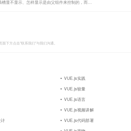
插槽显不显示、怎样显示是由父组件来控制的，而插
div> 我是父组件 <slotOne1> ...
面下方点击"联系我们"与我们沟通。
VUE.js实践
VUE.js较量
VUE.js语言
VUE.js视频讲解
设计
VUE.js代码部署
VUE.js宠物