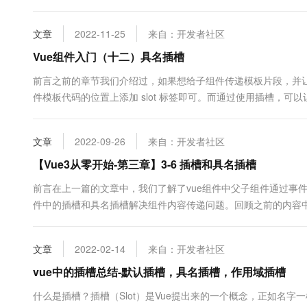
构 <Category> <div>html结构1</div> </Categor...
文章
2022-11-25
来自：开发者社区
Vue组件入门（十二）具名插槽
前言之前的章节我们介绍过，如果想给子组件传递模板片段，并
件模板代码的位置上添加 slot 标签即可。而通过使用插槽，
使得内容的更加的自定义化。而随着业务的不断复杂化，对于子
位置中插....
文章
2022-09-26
来自：开发者社区
【Vue3从零开始-第三章】3-6 插槽和具名插槽
前言在上一篇的文章中，我们了解了vue组件中父子组件通过事件
件中的插槽和具名插槽解决组件内容传递问题。回顾之前的内容中
bind指令或v-model指令都可以对子组件传递一些动态数据值
呢？是不是还要使用v-bind和v-model指令呢？我们知道通过动态..
文章
2022-02-14
来自：开发者社区
vue中的插槽总结-默认插槽，具名插槽，作用域插槽
什么是插槽？插槽（Slot）是Vue提出来的一个概念，正如名