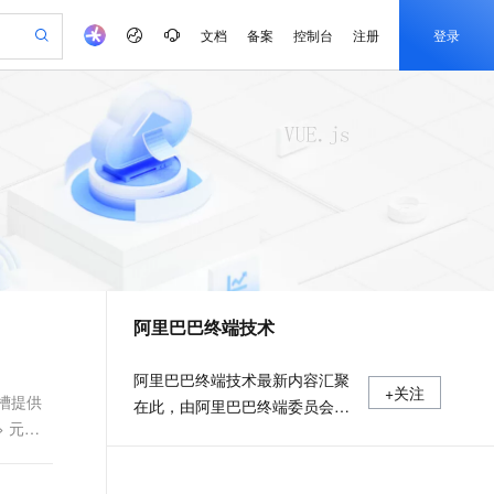
文档
备案
控制台
注册
登录
验
作计划
器
AI 活动
专业服务
服务伙伴合作计划
开发者社区
加入我们
产品动态
服务平台百炼
阿里云 OPC 创新助力计划
一站式生成采购清单，支持单品或批量购买
io：打造专属 AI 语音助手
S产品伙伴计划（繁花）
峰会
CS
造的大模型服务与应用开发平台
一句话生成原生可编辑精美 PPT 文稿
AI 生产力先锋
Al MaaS 服务伙伴赋能合作
域名
博文
Careers
至高可申请百万元
Qwen3.8-Max 模型上线
开启高性价比 AI 编程新体验
弹性可伸缩的云计算服务
Qwen-Audio-3.0-Realtime 端到端实时语音角色扮演
输入一句话想法, 轻松生成专业的 PPT
先锋实践拓展 AI 生产力的边界
Token 补贴，五大权
计划
海大会
伙伴信用分合作计划
商标
问答
社会招聘
益加速 OPC 成功
eek-V4-Pro
SS
一键部署幻兽帕鲁游戏服务器
飞天发布时刻
HOT
Open Search 向量检索版支
划
备案
电子书
校园招聘
pSeek-V4-Pro
视频创作，一键激活电商全链路生产力
稳定、安全、高性价比、高性能的云存储服务
一键购买专属联机服务器，轻松开启游戏
所见，即是所愿
持视频检索 Pipeline 功能
更多支持
划
公司注册
镜像站
视频生成
语音识别与合成
专属 QwenPaw
漫剧工坊：一站式动画创作平台
AI 实训营
HOT
应用身份服务 (IDaaS)
合作伙伴培训与认证
阿里巴巴终端技术
划
上云迁移
站生成，高效打造优质广告素材
全接入的云上超级电脑
从聊天伙伴进化为能主动干活的本地数字员工
快速生产连贯的高质量长漫剧
从基础到进阶，Agent 创客手把手教你
OpenClaw 管理能力上线
e-1.1-T2V
Qwen3-TTS-Flash
lScope
我要反馈
查询合作伙伴
畅细腻的高质量视频
离线语音合成大模型，多语言方言自适应，低延迟高稳定
n Alibaba Cloud ISV 合作
代维服务
建企业门户网站
10 分钟搭建微信、支付宝小程序
MaxCompute MaxFrame 提
阿里巴巴终端技术最新内容汇聚
+关注
创新加速
ope
登录合作伙伴管理后台
我要建议
站，无忧落地极速上线
以可视化方式快速构建移动和 PC 门户网站
国内短信简单易用，安全可靠，秒级触达，全球覆盖200+国家和地区。
高效部署网站，快速应用到小程序
供自动弹性内存功能
槽提供
在此，由阿里巴巴终端委员会官
e-1.1-I2V
Cosyvoice-V3-Flash
 元素
安全
方运营。阿里巴巴终端委员会是
畅自然，细节丰富
高表现力语音合成大模型，语音克隆听感自然
我要投诉
PolarDB
上云场景组合购
Milvus 弹性伸缩功能新增节
伴
阿里集团面向前端、客户端的虚
漫剧创作，剧本、分镜、视频高效生成
100%兼容MySQL、PostgreSQL，兼容Oracle，支持集中和分布式
覆盖90%+业务场景，专享组合折扣价
点支持范围
2V
VPN
Fun-ASR
拟技术组织。我们的愿景是着眼