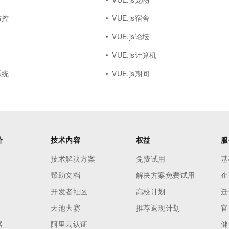
防控
VUE.js宿舍
VUE.js论坛
VUE.js计算机
系统
VUE.js期间
价
技术内容
权益
服
技术解决方案
免费试用
基
帮助文档
解决方案免费试用
企
开发者社区
高校计划
迁
天池大赛
推荐返现计划
官
器
阿里云认证
健