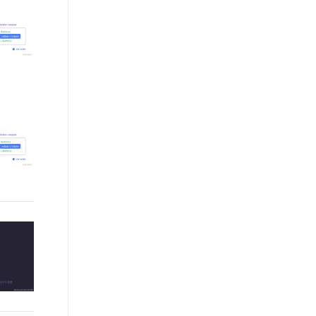
文戏情感细腻自然，动作戏激烈拳拳到肉，实现更强表演能力
支持中英文自由切换，具备更强的噪声鲁棒性
ernetes 版 ACK
用户体验前沿、技术创新引领业
云聚AI 严选权益
AI 原生数据库服务发布
SSL 证书
，一键激活高效办公新体验
理容器应用的 K8s 服务
精选AI产品，从模型到应用全链提效
Agent 数据网关
界，将面向未来，制定技术策略
堡垒机
和目标并落地执行，推动终端技
AI 用量加速计划
云原生数据库 PolarDB
应用
术发展，帮助工程师成长，打造
防火墙
、识别商机，让客服更高效、服务更出色。
新老同享，达量后返
Agentic Database 发布
顶级的终端体验。同时我们运营
千问办公
主机安全
NEW
着阿里巴巴终端域的官方公众
的智能体编程平台
一站式AI生产力平台
号：阿里巴巴终端技术，欢迎关
注。
AI 应用及服务市场
伶鹊
企业级人与Agent协作平台，接入和调度多个数字员工
智能客服平台，对话机器人、对话分析、智能外呼
AI 应用
大模型服务平台百炼 - 全妙
大模型
应用创作平台
多模态内容创作工具，已接入 DeepSeek
自然语言处理
数据标注
机器学习
息提取
与 AI 智能体进行实时音视频通话
从文本、图片、视频中提取结构化的属性信息
构建支持视频理解的 AI 音视频实时通话应用