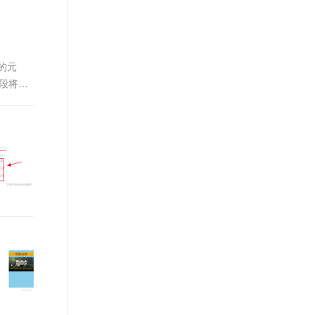
t.diy 一步搞定创意建站
构建大模型应用的安全防护体系
通过自然语言交互简化开发流程,全栈开发支持
通过阿里云安全产品对 AI 应用进行安全防护
性的元
片段将被