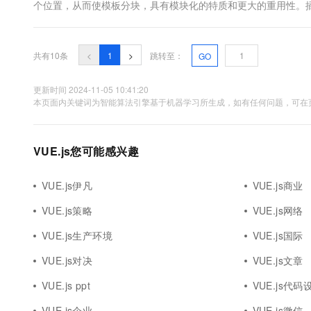
个位置，从而使模板分块，具有模块化的特质和更大的重用性。
槽在哪里显示就由子组件来进行控制1，默认插槽示例父组件<template> <
共有10条
<
1
>
跳转至：
GO
更新时间 2024-11-05 10:41:20
本页面内关键词为智能算法引擎基于机器学习所生成，如有任何问题，可在页
VUE.js您可能感兴趣
VUE.js伊凡
VUE.js商业
VUE.js策略
VUE.js网络
VUE.js生产环境
VUE.js国际
VUE.js对决
VUE.js文章
VUE.js ppt
VUE.js代码
VUE.js企业
VUE.js微信