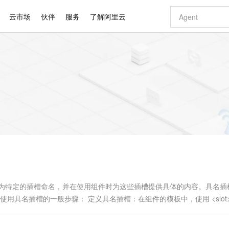
云市场
伙伴
服务
了解阿里云
AI 特惠
数据与 API
成为产品伙伴
企业增值服务
最佳实践
价格计算器
AI 场景体
基础软件
产品伙伴合
阿里云认证
市场活动
配置报价
大模型
自助选配和估算价格
新方式
睿译宝，AI翻译排版一步到位
智启 AI 普惠权益
产品生态集成认证中心
企业支持计划
云上春晚
域名与网站
千问官方 MaaS 平台，为开发者和 Agent 而生，新用户赠送 1 亿 + tokens 额度
Qwen Aud
AI Coding
阿里云Maa
2026 阿里云
云服务器 E
为企业打
数据集
Windows
大模型认证
模型
NEW
NEW
交付可用成果
值低价云产品抢先购
上传文档即自动完成翻译和格式还原
至高享 1亿+免费 tokens，加速 Al 应用落地
提供智能易用的域名与建站服务
智能编程，一键
安全可靠、
产品生态伙伴
专家技术服务
云上奥运之旅
弹性计算合作
阿里云中企出
手机三要素
宝塔 Linux
全部认证
价格优势
有专属领域专家
GLM-5.2：长任务时代开源旗舰模型
阿里云 OPC 创新助力计划
千问大模型
即刻拥有 DeepS
AI 电商营销
对象存储 O
大模型
产品生态伙伴工作台
企业增值服务台
云栖战略参考
云存储合作计
云栖大会
身份实名认证
CentOS
训练营
推动算力普惠，释放技术红利
最高返9万
多领域专家智能体,一键组建 AI 虚拟交付团队
快速构建应用程序和网站，即刻迈出上云第一步
至高百万元 Token 补贴，加速一人公司成长
多元化、高性能、安全可靠的大模型服务
真正可用的 1M 上下文,一次完成代码全链路开发
轻松解锁专属 Dee
从图文生成到
云上的中国
数据库合作计
活动全景
短信
Docker
图片和
站式影视创作平台
Hermes Agent，打造自进化智能体
Token Plan 模型订阅计划
数字证书管理服务（原SSL证书）
5 分钟轻松部署
AI 广告创作
无影云电脑
企业成长
NEW
信息公告
看见新力量
云网络合作计
OCR 文字识别
JAVA
证享300元代金券
可视化编排打通从文字构思到成片全链路闭环
全托管，含MySQL、PostgreSQL、SQL Server、MariaDB多引擎
自主进化，持久记忆，越用越聪明
Qwen3.8-Max 首发尝鲜，限时加量 10 倍，夜间低至2折
实现全站HTTPS，呈现可信的WEB访问
图文、视频一
随时随地安
Kimi-K3
HappyHors
NEW
魔搭 Mode
loud
服务实践
官网公告
Kimi 最新旗舰模型，长程编程与推理利器
让文字生成流
金融模力时刻
Salesforce O
版
发票查验
全能环境
Claude Code + GStack 打造工程团队
千问办公，限时限量积分加倍
Qoder
低代码高效构
AI 建站
短信服务
型
NEW
作计划
计划
创新中心
魔搭 ModelSc
健康状态
理服务
让AI从“聊天伙伴”进化为能干活的“数字员工”
安装技能 GStack，拥有专属 AI 工程团队
你的AI工作搭子，覆盖日常办公高频场景
面向真实软件的智能体编程平台
0 代码专业建
板中为特定的插槽命名，并在使用组件时为这些插槽提供具体的内容。具名插
客户案例
天气预报查询
操作系统
Deepseek-v4-pro
HappyHors
态合作计划
使用具名插槽的一般步骤： 定义具名插槽：在组件的模板中，使用 <slot>
态智能体模型
旗舰 MoE 大模型，百万上下文与顶尖推理能力
图生视频，流
同享
万小智 AI 建站低至 15元/月
Qoder CN
AI 短剧/漫剧
云原生数据库 
快递物流查询
WordPress
成为服务伙
高校合作
点，立即开启云上创新
覆盖公网/内网、递归/权威、移动APP等全场景解析服务
送.CN域名，送备案服务码
基于千问大模型等，支持代码智能生成、研发智能问答
AI助力短剧
GLM-5.2
Wan2.7-T
Ubuntu