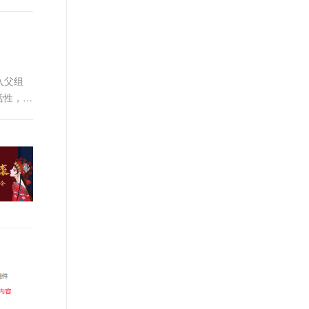
入父组
活性，还
其多个