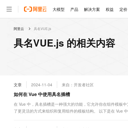
大模型
产品
解决方案
权益
定价
阿里云
具名VUE.js
大模型
产品
解决方案
权益
定价
云市场
伙伴
服务
了解阿里云
精选产品
精选解决方案
普惠上云
产品定价
精选商城
成为销售伙伴
售前咨询
为什么选择阿里云
千问AI平台
具名VUE.js 的相关内容
了解云产品的定价详情
大模型服务平台百炼
千问办公，解锁你的工作
普惠上云 官方力荐
分销伙伴
在线服务
网站建设
什么是云计算
大
大模型服务与应用平台
企业级Agent产品，直接
云服务器38元/年起，超
咨询伙伴
多端小程序
技术领先
云上成本管理
售后服务
轻量应用服务器
Agency Agents：拥
官方推荐返现计划
大模型
精选产品
精选解决方案
Salesforce 国际版订阅
稳定可靠
管理和优化成本
推荐新用户得奖励，单订单
销售伙伴合作计划
自助服务
友盟天域
安全合规
人工智能与机器学习
AI
文本生成
云数据库 RDS
HappyHorse 打造一
云工开物
无影生态合作计划
在线服务
文章
2024-11-04
来自：开发者社区
观测云
分析师报告
高校专属算力普惠，学生认
计算
互联网应用开发
Qwen3.8-Max
HOT
Salesforce On Alibaba C
工单服务
如何在 Vue 中使用具名插槽
智能体时代全能旗舰模型
Tuya 物联网平台阿里云
研究报告与白皮书
人工智能平台 PAI
快速拥有专属 OpenClaw
大模
Consulting Partner 合
大数据
容器
免费试用
短信专区
一站式AI开发、训练和推
在 Vue 中，具名插槽是一种强大的功能，它允许你在组件模
蓝凌 OA
Qwen3.7-Plus
AI 大模型销售与服务生
现代化应用
了更灵活的方式来组织和复用组件的模板结构。 以下是在 Vue 中
存储
天池大赛
能看、能想、能动手的多模
云解析DNS
解决方案免费试用 新老
电子合同
并为其添加 name 属性...
最高领取价值200元试用
安全
网络与CDN
AI 算法大赛
Qwen3-VL-Plus
畅捷通