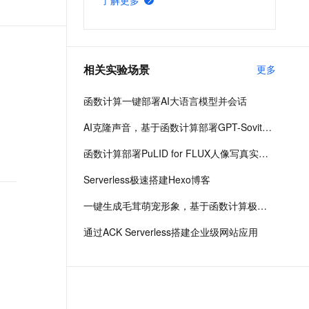
了解更多
具调用、共情对话、双工交互流畅度
四个方面实现同步升级；阿里云方案
提供推理更强的 Plus 版本与速度更
快的 Flash 版本，让语音交互真正实
现“懂倾听，更聪明”的智能体验。
相关实验场景
更多
函数计算一键部署AI大语言模型并会话
AI克隆声音，基于函数计算部署GPT-Sovits语音生成模型
函数计算部署PuLID for FLUX人像写真实现智能换颜效果
Serverless极速搭建Hexo博客
一键生成毛茸萌宠形象，基于函数计算极速部署ComfyUI生图系统
通过ACK Serverless搭建企业级网站应用