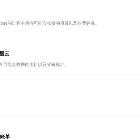
服务生态伙伴
视觉 Coding、空间感知、多模态思考等全面升级
1M上下文，专为长程任务能力而生
云工开物
企业应用
Works
Night Plan 支持 Qwen 3.8-Max
云原生大数据计算服务 MaxCompute
AI 办公
容器服务 Kub
NEW
Red Hat
30+ 款产品免费体验
Data Agent 驱动的一站式 Data+AI 开发治理平台
夜间 5 折，Qwen/Meoo/TokenPlan 客户专享
面向分析的企业级SaaS模式云数据仓库
AI智能应用
提供一站式管
科研合作
ERP
堂（旗舰版）
SUSE
Serverless的过程中所有可能会收费的项目以及收费标准。
智能客服
AI 应用构建
大模型原生
CRM
防护产品
2个月
自动承接线索
建站小程序
Qoder
大模型服务平台百炼-应用模版
OA 办公系统
HOT
NEW
面向真实软件
个人版上线、团队版降价；千问3.8-Max首发发尝鲜
丰富多元化的应用模版和解决方案
力提升
财税管理
模板建站
阿里云
万有无界
大模型服务平台百炼-智能体
400电话
定制建站
的过程中所有可能会收费的项目以及收费标准。
的模型效果
灵活可视化地构建企业级 Agent
方案
广告营销
模板小程序
秒悟
人工智能平台 PAI
定制小程序
云端极速 AI 
新一代 AI 视频生成模型，深度适配广告营销等场景
AI Native 的算法工程平台，一站式完成建模、训练、推理服务部署
APP 开发
建站系统
AI 应用
10分钟微调：让0.6B模型媲美235B模
多模态数据信
型
依托云原生高可用架构,实现Dify私有化部署
账单
用1%尺寸在特定领域达到大模型90%以上效果