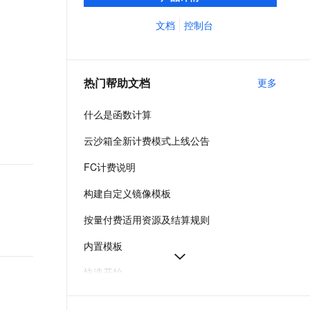
应用提供从开发、部署到运维的全生命周期
文戏情感细腻自然，动作戏激烈拳拳到肉，实现更强表演能力
支持中英文自由切换，具备更强的噪声鲁棒性
ernetes 版 ACK
云聚AI 严选权益
AI 原生数据库服务发布
SSL 证书
管理。
文档
控制台
，一键激活高效办公新体验
理容器应用的 K8s 服务
精选AI产品，从模型到应用全链提效
Agent 数据网关
堡垒机
AI 用量加速计划
云原生数据库 PolarDB
应用
防火墙
、识别商机，让客服更高效、服务更出色。
新老同享，达量后返
Agentic Database 发布
热门帮助文档
更多
千问办公
主机安全
NEW
的智能体编程平台
一站式AI生产力平台
什么是函数计算
AI 应用及服务市场
伶鹊
云沙箱全新计费模式上线公告
企业级人与Agent协作平台，接入和调度多个数字员工
智能客服平台，对话机器人、对话分析、智能外呼
AI 应用
FC计费说明
大模型服务平台百炼 - 全妙
大模型
应用创作平台
多模态内容创作工具，已接入 DeepSeek
构建自定义镜像模板
自然语言处理
按量付费适用资源及结算规则
数据标注
内置模板
机器学习
快速开始
息提取
与 AI 智能体进行实时音视频通话
从文本、图片、视频中提取结构化的属性信息
构建支持视频理解的 AI 音视频实时通话应用
配额与资源使用限制