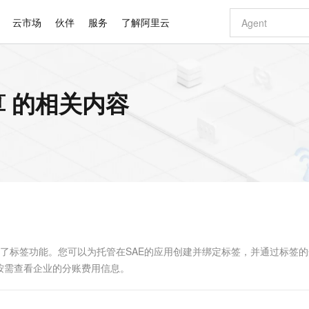
云市场
伙伴
服务
了解阿里云
AI 特惠
数据与 API
成为产品伙伴
企业增值服务
最佳实践
价格计算器
AI 场景体
基础软件
产品伙伴合
阿里云认证
市场活动
配置报价
大模型
 的相关内容
自助选配和估算价格
新方式
睿译宝，AI翻译排版一步到位
智启 AI 普惠权益
产品生态集成认证中心
企业支持计划
云上春晚
域名与网站
千问官方 MaaS 平台，为开发者和 Agent 而生，新用户赠送 1 亿 + tokens 额度
Qwen Aud
AI Coding
阿里云Maa
2026 阿里云
云服务器 E
为企业打
数据集
Windows
大模型认证
模型
NEW
NEW
交付可用成果
值低价云产品抢先购
上传文档即自动完成翻译和格式还原
至高享 1亿+免费 tokens，加速 Al 应用落地
提供智能易用的域名与建站服务
智能编程，一键
安全可靠、
产品生态伙伴
专家技术服务
云上奥运之旅
弹性计算合作
阿里云中企出
手机三要素
宝塔 Linux
全部认证
价格优势
有专属领域专家
GLM-5.2：长任务时代开源旗舰模型
阿里云 OPC 创新助力计划
千问大模型
即刻拥有 DeepS
AI 电商营销
对象存储 O
大模型
产品生态伙伴工作台
企业增值服务台
云栖战略参考
云存储合作计
云栖大会
身份实名认证
CentOS
训练营
推动算力普惠，释放技术红利
最高返9万
多领域专家智能体,一键组建 AI 虚拟交付团队
快速构建应用程序和网站，即刻迈出上云第一步
至高百万元 Token 补贴，加速一人公司成长
多元化、高性能、安全可靠的大模型服务
真正可用的 1M 上下文,一次完成代码全链路开发
轻松解锁专属 Dee
从图文生成到
云上的中国
数据库合作计
活动全景
短信
Docker
图片和
站式影视创作平台
Hermes Agent，打造自进化智能体
Token Plan 模型订阅计划
数字证书管理服务（原SSL证书）
5 分钟轻松部署
AI 广告创作
无影云电脑
企业成长
NEW
信息公告
看见新力量
云网络合作计
OCR 文字识别
JAVA
证享300元代金券
可视化编排打通从文字构思到成片全链路闭环
全托管，含MySQL、PostgreSQL、SQL Server、MariaDB多引擎
自主进化，持久记忆，越用越聪明
Qwen3.8-Max 首发尝鲜，限时加量 10 倍，夜间低至2折
实现全站HTTPS，呈现可信的WEB访问
图文、视频一
随时随地安
Kimi-K3
HappyHors
NEW
魔搭 Mode
loud
服务实践
官网公告
Kimi 最新旗舰模型，长程编程与推理利器
让文字生成流
金融模力时刻
Salesforce O
版
发票查验
全能环境
Claude Code + GStack 打造工程团队
千问办公，限时限量积分加倍
Qoder
低代码高效构
AI 建站
短信服务
型
NEW
作计划
计划
创新中心
魔搭 ModelSc
健康状态
理服务
让AI从“聊天伙伴”进化为能干活的“数字员工”
安装技能 GStack，拥有专属 AI 工程团队
你的AI工作搭子，覆盖日常办公高频场景
面向真实软件的智能体编程平台
0 代码专业建
gine）为应用提供了标签功能。您可以为托管在SAE的应用创建并绑定标签，并通过标签
客户案例
天气预报查询
操作系统
Deepseek-v4-pro
HappyHors
态合作计划
按需查看企业的分账费用信息。
态智能体模型
旗舰 MoE 大模型，百万上下文与顶尖推理能力
图生视频，流
同享
万小智 AI 建站低至 15元/月
Qoder CN
AI 短剧/漫剧
云原生数据库 
快递物流查询
WordPress
成为服务伙
高校合作
点，立即开启云上创新
覆盖公网/内网、递归/权威、移动APP等全场景解析服务
送.CN域名，送备案服务码
基于千问大模型等，支持代码智能生成、研发智能问答
AI助力短剧
GLM-5.2
Wan2.7-T
Ubuntu