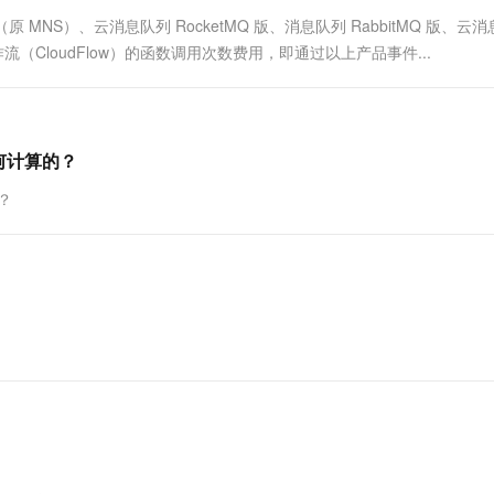
一个 AI 助手
超强辅助，Bol
MNS）、云消息队列 RocketMQ 版、消息队列 RabbitMQ 版、云
即刻拥有 DeepSeek-R1 满血版
在企业官网、通讯软件中为客户提供 AI 客服
云工作流（CloudFlow）的函数调用次数费用，即通过以上产品事件...
多种方案随心选，轻松解锁专属 DeepSeek
何计算的？
？