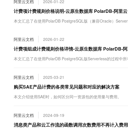
阿里云文档
2026-01-22
大数据开发治理平台 Data
AI 产品 免费试用
网络
安全
云开发大赛
Tableau 订阅
计费项计费规则价格说明-云原生数据库 PolarDB-阿里云
1亿+ 大模型 tokens 和 
可观测
入门学习赛
中间件
AI空中课堂在线直播课
本文汇总了在使用PolarDB PostgreSQL版（兼容Oracle）
云防火墙
140+云产品 免费试用
大模型服务
上云与迁云
云原生的云上边界网络安全
产品新客免费试用，最长1
数据库
生态解决方案
千问AI平台-Token Plan
阿里云文档
2026-01-22
企业出海
大模型ACA认证体验
大数据计算
助力企业全员 AI 认知与能
行业生态解决方案
计费项组成计费规则价格详情-云原生数据库 PolarDB-
政企业务
媒体服务
千问AI平台-模型体验
开发者生态解决方案
本文汇总了在使用PolarDB PostgreSQL版Serverless
在线体验全尺寸、多种模态
企业服务与云通信
AI 开发和 AI 应用解决
Happy 系列大模型
域名与网站
阿里云文档
2025-03-21
购买SAE产品计费的各类常见问题和对应的解决方案
终端用户计算
本文介绍使用SAE时，如何区分同一资源包的使用量与费用。
Serverless
大模型解决方案
开发工具
快速部署 Dify，高效搭建 
阿里云文档
2024-09-19
迁移与运维管理
消息类产品和云工作流的函数调用次数费用不再计入费用