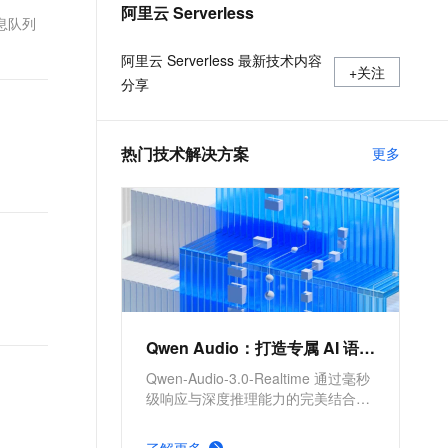
t.diy 一步搞定创意建站
阿里云 Serverless
构建大模型应用的安全防护体系
使用 Code Interpreter Sandbox
消息队列
通过自然语言交互简化开发流程,全栈开发支持
通过阿里云安全产品对 AI 应用进行安全防护
通过Web函数创建部署Web应用实践教程-函数计算-阿里云
阿里云 Serverless 最新技术内容
+关注
分享
热门技术解决方案
更多
Qwen Audio：打造专属 AI 语音助手
Qwen-Audio-3.0-Realtime 通过毫秒
级响应与深度推理能力的完美结合，
解决了传统语音助手“能聊天不能办
事”的痛点；该模型在智商、Agent 工