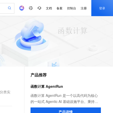
文档
备案
控制台
注册
登录
验
作计划
器
AI 活动
专业服务
服务伙伴合作计划
开发者社区
加入我们
产品动态
服务平台百炼
阿里云 OPC 创新助力计划
一站式生成采购清单，支持单品或批量购买
io：打造专属 AI 语音助手
S产品伙伴计划（繁花）
峰会
CS
造的大模型服务与应用开发平台
一句话生成原生可编辑精美 PPT 文稿
AI 生产力先锋
Al MaaS 服务伙伴赋能合作
域名
博文
Careers
至高可申请百万元
Qwen3.8-Max 模型上线
开启高性价比 AI 编程新体验
弹性可伸缩的云计算服务
Qwen-Audio-3.0-Realtime 端到端实时语音角色扮演
输入一句话想法, 轻松生成专业的 PPT
先锋实践拓展 AI 生产力的边界
Token 补贴，五大权
计划
海大会
伙伴信用分合作计划
商标
问答
社会招聘
益加速 OPC 成功
eek-V4-Pro
SS
一键部署幻兽帕鲁游戏服务器
飞天发布时刻
HOT
Open Search 向量检索版支
划
备案
电子书
校园招聘
pSeek-V4-Pro
视频创作，一键激活电商全链路生产力
稳定、安全、高性价比、高性能的云存储服务
一键购买专属联机服务器，轻松开启游戏
所见，即是所愿
持视频检索 Pipeline 功能
更多支持
划
公司注册
镜像站
视频生成
语音识别与合成
专属 QwenPaw
漫剧工坊：一站式动画创作平台
AI 实训营
HOT
应用身份服务 (IDaaS)
合作伙伴培训与认证
产品推荐
划
上云迁移
站生成，高效打造优质广告素材
全接入的云上超级电脑
从聊天伙伴进化为能主动干活的本地数字员工
快速生产连贯的高质量长漫剧
从基础到进阶，Agent 创客手把手教你
OpenClaw 管理能力上线
e-1.1-T2V
Qwen3-TTS-Flash
lScope
我要反馈
查询合作伙伴
畅细腻的高质量视频
离线语音合成大模型，多语言方言自适应，低延迟高稳定
n Alibaba Cloud ISV 合作
代维服务
建企业门户网站
10 分钟搭建微信、支付宝小程序
函数计算 AgentRun
MaxCompute MaxFrame 提
创新加速
ope
登录合作伙伴管理后台
我要建议
站，无忧落地极速上线
以可视化方式快速构建移动和 PC 门户网站
国内短信简单易用，安全可靠，秒级触达，全球覆盖200+国家和地区。
高效部署网站，快速应用到小程序
供自动弹性内存功能
的分类实
e-1.1-I2V
Cosyvoice-V3-Flash
函数计算 AgentRun 是一个以高代码为核心
安全
畅自然，细节丰富
高表现力语音合成大模型，语音克隆听感自然
我要投诉
PolarDB
的一站式 Agentic AI 基础设施平台。秉持生
上云场景组合购
Milvus 弹性伸缩功能新增节
伴
漫剧创作，剧本、分镜、视频高效生成
100%兼容MySQL、PostgreSQL，兼容Oracle，支持集中和分布式
覆盖90%+业务场景，专享组合折扣价
点支持范围
态开放和灵活组装的理念，为企业级 Agent
2V
VPN
Fun-ASR
产品详情