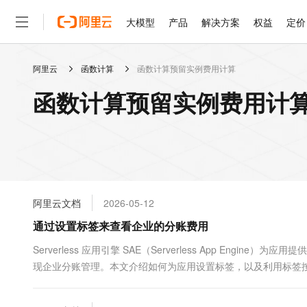
大模型
产品
解决方案
权益
定价
阿里云
函数计算
函数计算预留实例费用计算
大模型
产品
解决方案
权益
定价
云市场
伙伴
服务
了解阿里云
精选产品
精选解决方案
普惠上云
产品定价
精选商城
成为销售伙伴
售前咨询
为什么选择阿里云
千问AI平台
函数计算预留实例费用计算
了解云产品的定价详情
大模型服务平台百炼
千问办公，解锁你的工作
普惠上云 官方力荐
分销伙伴
在线服务
网站建设
什么是云计算
大
大模型服务与应用平台
企业级Agent产品，直接
云服务器38元/年起，超
咨询伙伴
多端小程序
技术领先
云上成本管理
售后服务
轻量应用服务器
Agency Agents：拥
官方推荐返现计划
大模型
精选产品
精选解决方案
Salesforce 国际版订阅
稳定可靠
管理和优化成本
推荐新用户得奖励，单订单
销售伙伴合作计划
自助服务
友盟天域
安全合规
人工智能与机器学习
AI
文本生成
云数据库 RDS
HappyHorse 打造一
云工开物
无影生态合作计划
在线服务
阿里云文档
2026-05-12
观测云
分析师报告
高校专属算力普惠，学生认
计算
互联网应用开发
Qwen3.8-Max
HOT
Salesforce On Alibaba C
工单服务
通过设置标签来查看企业的分账费用
智能体时代全能旗舰模型
Tuya 物联网平台阿里云
研究报告与白皮书
人工智能平台 PAI
快速拥有专属 OpenClaw
大模
Consulting Partner 合
大数据
容器
免费试用
短信专区
一站式AI开发、训练和推
Serverless 应用引擎 SAE（Serverless App En
蓝凌 OA
Qwen3.7-Plus
AI 大模型销售与服务生
现代化应用
现企业分账管理。本文介绍如何为应用设置标签，以及利用标签
存储
天池大赛
能看、能想、能动手的多模
云解析DNS
解决方案免费试用 新老
电子合同
最高领取价值200元试用
安全
网络与CDN
AI 算法大赛
Qwen3-VL-Plus
畅捷通