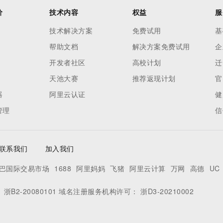
价
技术内容
权益
服
技术解决方案
免费试用
基
帮助文档
解决方案免费试用
企
开发者社区
高校计划
迁
天池大赛
推荐返现计划
官
器
阿里云认证
健
管理
信
联系我们
加入我们
巴国际交易市场
1688
阿里妈妈
飞猪
阿里云计算
万网
高德
UC
：
浙B2-20080101
域名注册服务机构许可：
浙D3-20210002