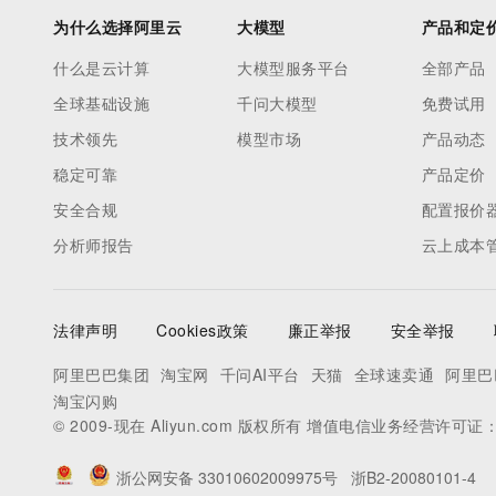
为什么选择阿里云
大模型
产品和定
什么是云计算
大模型服务平台
全部产品
全球基础设施
千问大模型
免费试用
技术领先
模型市场
产品动态
稳定可靠
产品定价
安全合规
配置报价
分析师报告
云上成本
法律声明
Cookies政策
廉正举报
安全举报
阿里巴巴集团
淘宝网
千问AI平台
天猫
全球速卖通
阿里巴
淘宝闪购
© 2009-现在 Aliyun.com 版权所有 增值电信业务经营许可证
浙公网安备 33010602009975号
浙B2-20080101-4