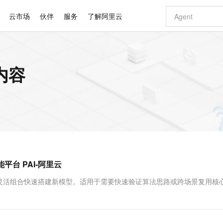
云市场
伙伴
服务
了解阿里云
AI 特惠
数据与 API
成为产品伙伴
企业增值服务
最佳实践
价格计算器
AI 场景体
基础软件
产品伙伴合
阿里云认证
市场活动
配置报价
大模型
内容
自助选配和估算价格
步到位
智启 AI 普惠权益
产品生态集成认证中心
企业支持计划
云上春晚
域名与网站
Qwen Audio：打造专属 AI 语音助手
千问官方 MaaS 平台，为开发者和 Agent 而生，新用户赠送 1 亿 + tokens 额度
一句话生成原生
AI Coding
阿里云Maa
2026 阿里云
云服务器 E
为企业打
数据集
Windows
大模型认证
模型
NEW
NEW
格式还原
值低价云产品抢先购
至高享 1亿+免费 tokens，加速 Al 应用落地
提供智能易用的域名与建站服务
Qwen-Audio-3.0-Realtime 端到端实时语音角色扮演
输入一句话想法,
智能编程，一键
安全可靠、
产品生态伙伴
专家技术服务
云上奥运之旅
弹性计算合作
阿里云中企出
手机三要素
宝塔 Linux
全部认证
价格优势
开源旗舰模型
即刻拥有 DeepSeek-V4-Pro
阿里云 OPC 创新助力计划
千问大模型
一键部署幻兽
AI 电商营销
对象存储 O
大模型
产品生态伙伴工作台
企业增值服务台
云栖战略参考
云存储合作计
云栖大会
身份实名认证
CentOS
训练营
推动算力普惠，释放技术红利
最高返9万
真正可用的 1M 上下文,一次完成代码全链路开发
快速构建应用程序和网站，即刻迈出上云第一步
轻松解锁专属 DeepSeek-V4-Pro
至高百万元 Token 补贴，加速一人公司成长
多元化、高性能、安全可靠的大模型服务
一键购买专属
从图文生成到
云上的中国
数据库合作计
活动全景
短信
Docker
图片和
自进化智能体
5 分钟轻松部署专属 QwenPaw
Token Plan 模型订阅计划
数字证书管理服务（原SSL证书）
高效搭建 AI
AI 广告创作
无影云电脑
企业成长
NEW
HOT
信息公告
看见新力量
云网络合作计
OCR 文字识别
JAVA
越聪明
证享300元代金券
全托管，含MySQL、PostgreSQL、SQL Server、MariaDB多引擎
Qwen3.8-Max 首发尝鲜，限时加量 10 倍，夜间低至2折
实现全站 HTTPS，呈现可信的 Web 访问
从聊天伙伴进化为能主动干活的本地数字员工
图文、视频一
随时随地安
Kimi-K3
HappyHors
NEW
魔搭 Mode
loud
服务实践
官网公告
平台 PAI-阿里云
Kimi 最新旗舰模型，长程编程与推理利器
让文字生成流
金融模力时刻
Salesforce O
版
发票查验
全能环境
Claude Code + GStack 打造工程团队
千问办公，限时限量积分加倍
Qoder
低代码高效构
AI 建站
短信服务
型
NEW
作计划
计划
创新中心
魔搭 ModelSc
健康状态
理服务
让AI从“聊天伙伴”进化为能干活的“数字员工”
安装技能 GStack，拥有专属 AI 工程团队
你的AI工作搭子，覆盖日常办公高频场景
面向真实软件的智能体编程平台
0 代码专业建
通过灵活组合快速搭建新模型。适用于需要快速验证算法思路或跨场景复用核
客户案例
天气预报查询
操作系统
Deepseek-v4-pro
HappyHors
态合作计划
态智能体模型
旗舰 MoE 大模型，百万上下文与顶尖推理能力
图生视频，流
同享
万小智 AI 建站低至 15元/月
Qoder CN
AI 短剧/漫剧
云原生数据库 
快递物流查询
WordPress
成为服务伙
高校合作
点，立即开启云上创新
覆盖公网/内网、递归/权威、移动APP等全场景解析服务
送.CN域名，送备案服务码
基于千问大模型等，支持代码智能生成、研发智能问答
AI助力短剧
GLM-5.2
Wan2.7-T
Ubuntu