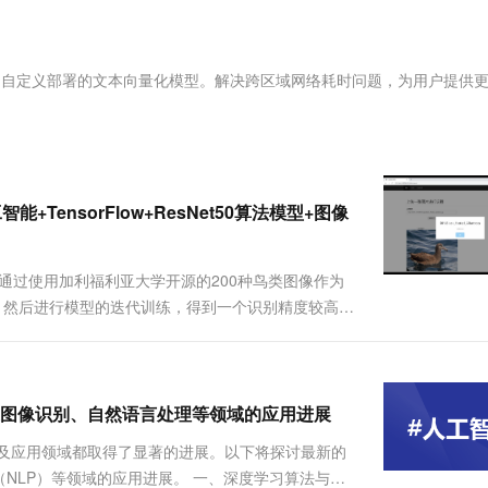
服务生态伙伴
视觉 Coding、空间感知、多模态思考等全面升级
1M上下文，专为长程任务能力而生
云工开物
企业应用
Works
Night Plan 支持 Qwen 3.8-Max
云原生大数据计算服务 MaxCompute
AI 办公
容器服务 Kub
NEW
Red Hat
30+ 款产品免费体验
Data Agent 驱动的一站式 Data+AI 开发治理平台
夜间 5 折，Qwen/Meoo/TokenPlan 客户专享
面向分析的企业级SaaS模式云数据仓库
AI智能应用
提供一站式管
科研合作
ERP
堂（旗舰版）
SUSE
开放平台自定义部署的文本向量化模型。解决跨区域网络耗时问题，为用户提供
智能客服
AI 应用构建
大模型原生
CRM
防护产品
2个月
自动承接线索
建站小程序
Qoder
大模型服务平台百炼-应用模版
OA 办公系统
HOT
NEW
面向真实软件
个人版上线、团队版降价；千问3.8-Max首发发尝鲜
丰富多元化的应用模版和解决方案
力提升
财税管理
模板建站
万有无界
大模型服务平台百炼-智能体
TensorFlow+ResNet50算法模型+图像
400电话
定制建站
的模型效果
灵活可视化地构建企业级 Agent
方案
广告营销
模板小程序
秒悟
人工智能平台 PAI
，通过使用加利福利亚大学开源的200种鸟类图像作为
定制小程序
云端极速 AI 
新一代 AI 视频生成模型，深度适配广告营销等场景
AI Native 的算法工程平台，一站式完成建模、训练、推理服务部署
法模型，然后进行模型的迭代训练，得到一个识别精度较高的
eb网页端操作界面，实现用户上传一张鸟类图像，识别
APP 开发
建站系统
图像识别、自然语言处理等领域的应用进展
AI 应用
10分钟微调：让0.6B模型媲美235B模
多模态数据信
及应用领域都取得了显著的进展。以下将探讨最新的
型
依托云原生高可用架构,实现Dify私有化部署
NLP）等领域的应用进展。 一、深度学习算法与模
用1%尺寸在特定领域达到大模型90%以上效果