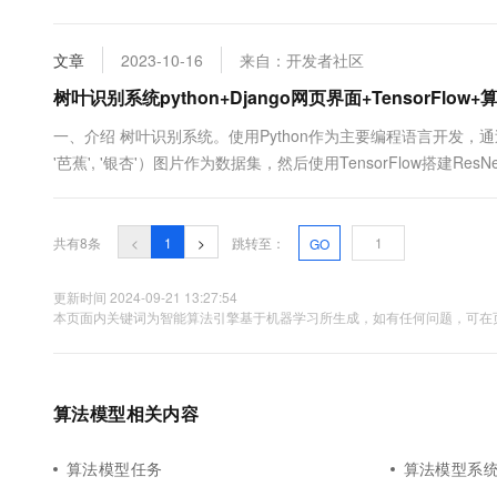
文章
2023-10-16
来自：开发者社区
树叶识别系统python+Django网页界面+TensorFl
一、介绍 树叶识别系统。使用Python作为主要编程语言开发，通过收集常见
'芭蕉', '银杏'）图片作为数据集，然后使用TensorFlow搭建
型迭代训练，得到一个识别精度较高的H5模型文件。并基于Dja
树叶图片识别其名称。 .....
共有8条
<
1
>
跳转至：
GO
更新时间 2024-09-21 13:27:54
本页面内关键词为智能算法引擎基于机器学习所生成，如有任何问题，可在页
算法模型相关内容
算法模型任务
算法模型系