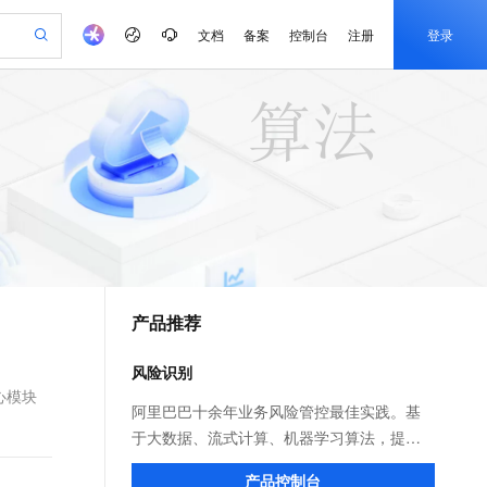
文档
备案
控制台
注册
登录
验
作计划
器
AI 活动
专业服务
服务伙伴合作计划
开发者社区
加入我们
产品动态
服务平台百炼
阿里云 OPC 创新助力计划
一站式生成采购清单，支持单品或批量购买
可编辑精美 PPT 文稿
S产品伙伴计划（繁花）
峰会
CS
造的大模型服务与应用开发平台
Agency Agents：拥有专属领域专家
AI 生产力先锋
Al MaaS 服务伙伴赋能合作
域名
博文
Careers
PolarDB Agentic Database
至高可申请百万元
 轻松生成专业的 PPT
开启高性价比 AI 编程新体验
弹性可伸缩的云计算服务
先锋实践拓展 AI 生产力的边界
发布
多领域专家智能体,一键组建 AI 虚拟交付团队
Token 补贴，五大权
计划
海大会
伙伴信用分合作计划
商标
问答
社会招聘
益加速 OPC 成功
帕鲁游戏服务器
SS
HappyHorse 打造一站式影视创作平台
飞天发布时刻
HOT
秒悟 Meoo CLI 支持一键部
划
备案
电子书
校园招聘
联机服务器，轻松开启游戏
视频创作，一键激活电商全链路生产力
稳定、安全、高性价比、高性能的云存储服务
所见，即是所愿
署项目至阿里云账号
可视化编排打通从文字构思到成片全链路闭环
更多支持
划
公司注册
镜像站
视频生成
语音识别与合成
 智能体与工作流应用
漫剧工坊：一站式动画创作平台
AI 实训营
Flink OSS 支持
合作伙伴培训与认证
产品推荐
划
上云迁移
站生成，高效打造优质广告素材
全接入的云上超级电脑
通过阿里云百炼高效搭建AI应用,助力高效开发
快速生产连贯的高质量长漫剧
从基础到进阶，Agent 创客手把手教你
AssumeRole 角色自定义
e-1.1-T2V
Qwen3-TTS-Flash
lScope
我要反馈
查询合作伙伴
畅细腻的高质量视频
离线语音合成大模型，多语言方言自适应，低延迟高稳定
n Alibaba Cloud ISV 合作
代维服务
建企业门户网站
10 分钟搭建微信、支付宝小程序
风险识别
百炼 Qwen3.7-Flash 系列模
创新加速
ope
登录合作伙伴管理后台
我要建议
站，无忧落地极速上线
以可视化方式快速构建移动和 PC 门户网站
国内短信简单易用，安全可靠，秒级触达，全球覆盖200+国家和地区。
高效部署网站，快速应用到小程序
型发布
心模块
e-1.1-I2V
Cosyvoice-V3-Flash
阿里巴巴十余年业务风险管控最佳实践。基
安全
畅自然，细节丰富
高表现力语音合成大模型，语音克隆听感自然
我要投诉
PolarDB
于大数据、流式计算、机器学习算法，提供
上云场景组合购
伴
Qoder CN V1.7.0 发布
漫剧创作，剧本、分镜、视频高效生成
100%兼容MySQL、PostgreSQL，兼容Oracle，支持集中和分布式
覆盖90%+业务场景，专享组合折扣价
决策引擎平台、风险识别API、专家定制建模
2V
VPN
Fun-ASR
产品控制台