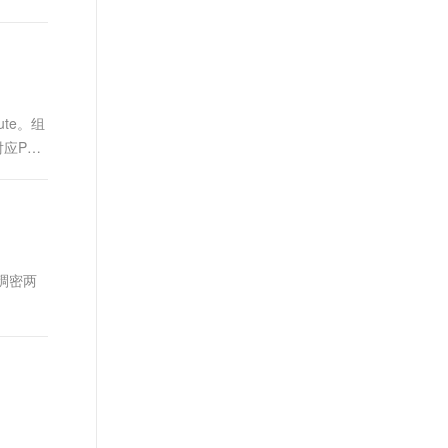
t.diy 一步搞定创意建站
构建大模型应用的安全防护体系
通过自然语言交互简化开发流程,全栈开发支持
通过阿里云安全产品对 AI 应用进行安全防护
te。组
应PAI
、稠密两