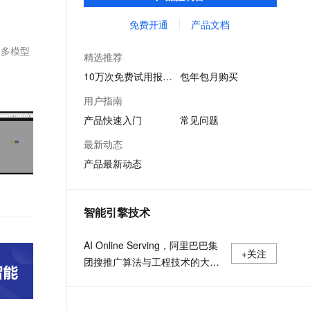
等多维风控服务，一站式解决企业在用户注
文戏情感细腻自然，动作戏激烈拳拳到肉，实现更强表演能力
支持中英文自由切换，具备更强的噪声鲁棒性
ernetes 版 ACK
云聚AI 严选权益
云安全中心 AI BAS 智能自动
SSL 证书
册、运营活动、交易、信贷审核等关键业务
免费开通
产品文档
，一键激活高效办公新体验
理容器应用的 K8s 服务
精选AI产品，从模型到应用全链提效
化模拟渗透攻击产品发布
中所遇到的欺诈问题。
堡垒机
更多模型
AI 用量加速计划
DataWorks ChatBI 会话支持
精选推荐
应用
防火墙
、识别商机，让客服更高效、服务更出色。
新老同享，达量后返
上传临时文件分析
10万次免费试用报名中
包年包月购买
千问办公
主机安全
NEW
用户指南
的智能体编程平台
一站式AI生产力平台
产品快速入门
常见问题
AI 应用及服务市场
伶鹊
最新动态
企业级人与Agent协作平台，接入和调度多个数字员工
智能客服平台，对话机器人、对话分析、智能外呼
AI 应用
产品最新动态
大模型服务平台百炼 - 全妙
大模型
应用创作平台
多模态内容创作工具，已接入 DeepSeek
自然语言处理
智能引擎技术
数据标注
AI Online Serving，阿里巴巴集
+关注
机器学习
团搜推广算法与工程技术的大本
息提取
与 AI 智能体进行实时音视频通话
营，大数据深度学习时代的创新
从文本、图片、视频中提取结构化的属性信息
构建支持视频理解的 AI 音视频实时通话应用
主场。