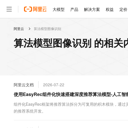
大模型
产品
解决方案
权益
定价
阿里云
算法模型图像识别
大模型
产品
解决方案
权益
定价
云市场
伙伴
服务
了解阿里云
精选产品
精选解决方案
普惠上云
产品定价
精选商城
成为销售伙伴
售前咨询
为什么选择阿里云
千问AI平台
算法模型图像识别 的相关
了解云产品的定价详情
大模型服务平台百炼
睿译宝，AI翻译排版一
普惠上云 官方力荐
分销伙伴
在线服务
网站建设
什么是云计算
大
大模型服务与应用平台
上传文档即自动完成翻译和
云服务器38元/年起，超
咨询伙伴
多端小程序
技术领先
云上成本管理
售后服务
轻量应用服务器
GLM-5.2：长任务时代
官方推荐返现计划
大模型
精选产品
精选解决方案
Salesforce 国际版订阅
稳定可靠
管理和优化成本
推荐新用户得奖励，单订单
销售伙伴合作计划
自助服务
友盟天域
安全合规
人工智能与机器学习
AI
文本生成
云数据库 RDS
Hermes Agent，打造
云工开物
无影生态合作计划
在线服务
阿里云文档
2026-07-22
观测云
分析师报告
自主进化，持久记忆，越用
高校专属算力普惠，学生认
计算
互联网应用开发
Qwen3.8-Max
HOT
Salesforce On Alibaba C
工单服务
使用EasyRec组件化快速搭建深度推荐算法模型-人工智能
智能体时代全能旗舰模型
Tuya 物联网平台阿里云
研究报告与白皮书
人工智能平台 PAI
快速拥有专属 OpenClaw
大模
Consulting Partner 合
大数据
容器
免费试用
短信专区
一站式AI开发、训练和推
组件化EasyRec框架将推荐算法拆分为可复用的积木模块，
蓝凌 OA
Qwen3.7-Plus
AI 大模型销售与服务生
现代化应用
的推荐系统开发。
存储
天池大赛
能看、能想、能动手的多模
云解析DNS
解决方案免费试用 新老
电子合同
最高领取价值200元试用
安全
网络与CDN
AI 算法大赛
Qwen3-VL-Plus
畅捷通