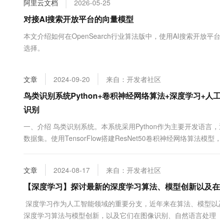
阿里云文档
2026-05-25
大数据开发治理平台 Data
AI 产品 免费试用
网络
安全
云开发大赛
Tableau 订阅
对接AI搜索开放平台的向量模型
1亿+ 大模型 tokens 和 
可观测
入门学习赛
中间件
AI空中课堂在线直播课
本文介绍如何在OpenSearch行业算法版中，使用AI搜索
云防火墙
140+云产品 免费试用
大模型服务
选择。
上云与迁云
云原生的云上边界网络安全
产品新客免费试用，最长1
数据库
生态解决方案
千问AI平台-Token Plan
企业出海
大模型ACA认证体验
大数据计算
文章
2024-09-20
来自：开发者社区
助力企业全员 AI 认知与能
行业生态解决方案
政企业务
媒体服务
千问AI平台-模型体验
鸟类识别系统Python+卷积神经网络算法+深度学习+人工智能+
开发者生态解决方案
在线体验全尺寸、多种模态
识别
企业服务与云通信
AI 开发和 AI 应用解决
Happy 系列大模型
一、介绍 鸟类识别系统。本系统采用Python作为主要开发语言
域名与网站
数据集。使用TensorFlow搭建ResNet50卷积神经网络算
模型，然后在保存为本地的H5格式文件。在使用Django开发W
终端用户计算
其名称。 本项目通过人工智能技术实现对鸟类图像的自动.....
文章
2024-08-17
来自：开发者社区
Serverless
大模型解决方案
【深度学习】探讨最新的深度学习算法、模型创新以及在
开发工具
快速部署 Dify，高效搭建 
深度学习作为人工智能领域的重要分支，近年来在算法、模型以
迁移与运维管理
深度学习算法与模型创新，以及它们在图像识别、自然语言处理（