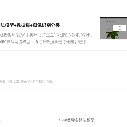
ow+算法模型+数据集+图像识别分类
的6中树叶（'广玉兰', '杜鹃', '梧桐', '樟叶',
ResNet50算法网络模型，通过对数据集进行处理后进行模
ngo框架开发网页端平台，实现用户在网页上上传一张
面下方点击"联系我们"与我们沟通。
统
神经网络算法模型