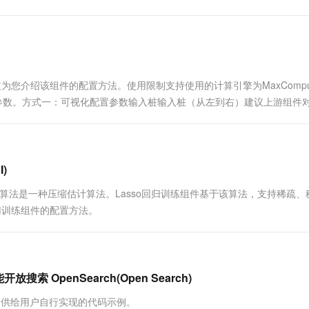
一个 AI 助手
超强辅助，Bol
..
即刻拥有 DeepSeek-R1 满血版
在企业官网、通讯软件中为客户提供 AI 客服
多种方案随心选，轻松解锁专属 DeepSeek
。本文为您介绍该组件的配置方法。使用限制支持使用的计算引擎为MaxCompu
件参数。方式一：可视化配置参数输入桩输入桩（从左到右）建议上游组件对
)
on operator）回归算法是一种压缩估计算法。Lasso回归训练组件基于该算法，支持稀疏
归训练组件的配置方法。
索 OpenSearch(Open Search)
提供给用户自行实现的代码示例。