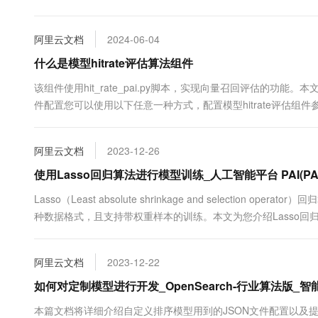
10 分钟在聊天系统中增加
型创新 新型神经网络结构 Transformer及其变种：近年来，Trans.
专有云
阿里云文档
2024-06-04
什么是模型hitrate评估算法组件
该组件使用hit_rate_pai.py脚本，实现向量召回评估的功能
件配置您可以使用以下任意一种方式，配置模型hitrate评估组
命令参数是...
阿里云文档
2023-12-26
使用Lasso回归算法进行模型训练_人工智能平台 PAI(PAI
Lasso（Least absolute shrinkage and selecti
种数据格式，且支持带权重样本的训练。本文为您介绍Lasso回
阿里云文档
2023-12-22
如何对定制模型进行开发_OpenSearch-行业算法版_智能开放搜
本篇文档将详细介绍自定义排序模型用到的JSON文件配置以及