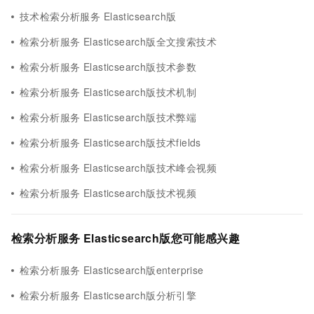
技术检索分析服务 Elasticsearch版
检索分析服务 Elasticsearch版全文搜索技术
检索分析服务 Elasticsearch版技术参数
检索分析服务 Elasticsearch版技术机制
检索分析服务 Elasticsearch版技术弊端
检索分析服务 Elasticsearch版技术fields
检索分析服务 Elasticsearch版技术峰会视频
检索分析服务 Elasticsearch版技术视频
检索分析服务 Elasticsearch版您可能感兴趣
检索分析服务 Elasticsearch版enterprise
检索分析服务 Elasticsearch版分析引擎