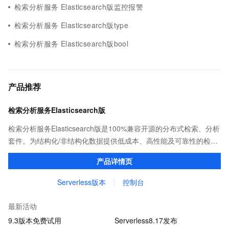
检索分析服务 Elasticsearch版监控报警
检索分析服务 Elasticsearch版type
检索分析服务 Elasticsearch版bool
产品推荐
检索分析服务Elasticsearch版
检索分析服务Elasticsearch版是100%兼容开源的分布式检索、分析
套件。为结构化/非结构化数据提供低成本、高性能及可靠性的检
索、分析平台级产品服务。具备读写/存算分离、智能化运维、免费
产品详情页
的X-Pack高级商业特性等产品特性。
Serverless版本
控制台
最新活动
9.3版本免费试用
Serverless8.17发布