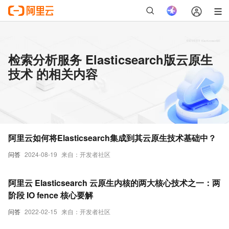
检索分析服务 Elasticsearch版云原生
技术 的相关内容
阿里云如何将Elasticsearch集成到其云原生技术基础中？
问答
2024-08-19
来自：开发者社区
阿里云 Elasticsearch 云原生内核的两大核心技术之一：两
阶段 IO fence 核心要解
问答
2022-02-15
来自：开发者社区