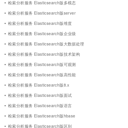
检索分析服务 Elasticsearch版多模态
检索分析服务 Elasticsearch版server
检索分析服务 Elasticsearch版维度
检索分析服务 Elasticsearch版企业级
检索分析服务 Elasticsearch版大数据处理
检索分析服务 Elasticsearch版技术架构
检索分析服务 Elasticsearch版可观测
检索分析服务 Elasticsearch版高性能
检索分析服务 Elasticsearch版8.x
检索分析服务 Elasticsearch版面试
检索分析服务 Elasticsearch版语言
检索分析服务 Elasticsearch版hbase
检索分析服务 Elasticsearch版区别