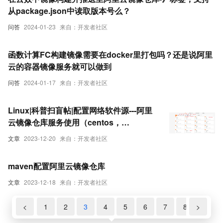
从package.json中读取版本号么？
问答
2024-01-23
来自：开发者社区
函数计算FC构建镜像需要在docker里打包吗？还是说阿里
云的容器镜像服务就可以做到
问答
2024-01-17
来自：开发者社区
Linux|科普扫盲帖|配置网络软件源---阿里
云镜像仓库服务使用（centos，
Ubuntu）
文章
2023-12-20
来自：开发者社区
maven配置阿里云镜像仓库
文章
2023-12-18
来自：开发者社区
<
1
2
3
4
5
6
7
8
>
9