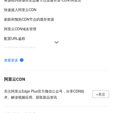
将源站内容缓存至边缘节点加速分发-CDN-阿里云
快速接入阿里云CDN
刷新和预热CDN节点的缓存资源
阿里云CDN域名管理
配置URL鉴权
如何选购CDN资源包
阿里云CDN使用流程概览
查看更多
使用限制
了解CDN默认缓存时间并配置缓存过期时间
阿里云CDN
关注阿里云Edge Plus官方微信公众号，分享CDN技
+关注
术、解读视频应用、获取新品资讯