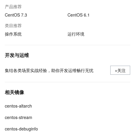
产品推荐
CentOS 7.3
CentOS 6.1
类目推荐
操作系统
运行环境
开发与运维
集结各类场景实战经验，助你开发运维畅行无忧
+关注
相关镜像
centos-altarch
centos-stream
centos-debuginfo