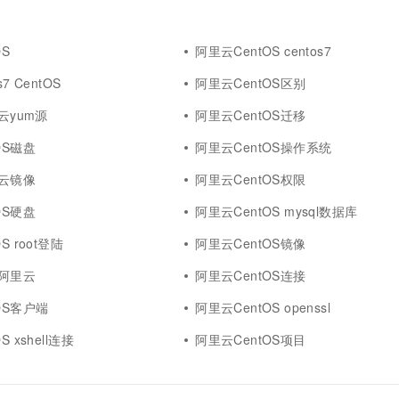
一个 AI 助手
超强辅助，Bol
即刻拥有 DeepSeek-R1 满血版
在企业官网、通讯软件中为客户提供 AI 客服
多种方案随心选，轻松解锁专属 DeepSeek
OS
阿里云CentOS centos7
7 CentOS
阿里云CentOS区别
里云yum源
阿里云CentOS迁移
OS磁盘
阿里云CentOS操作系统
里云镜像
阿里云CentOS权限
OS硬盘
阿里云CentOS mysql数据库
S root登陆
阿里云CentOS镜像
移阿里云
阿里云CentOS连接
OS客户端
阿里云CentOS openssl
 xshell连接
阿里云CentOS项目