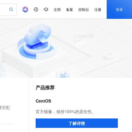
文档
备案
控制台
注册
登录
验
作计划
器
AI 活动
专业服务
服务伙伴合作计划
开发者社区
加入我们
产品动态
服务平台百炼
阿里云 OPC 创新助力计划
一站式生成采购清单，支持单品或批量购买
可编辑精美 PPT 文稿
S产品伙伴计划（繁花）
峰会
CS
造的大模型服务与应用开发平台
Agency Agents：拥有专属领域专家
AI 生产力先锋
Al MaaS 服务伙伴赋能合作
域名
博文
Careers
至高可申请百万元
Qwen3.8-Max 模型上线
 轻松生成专业的 PPT
开启高性价比 AI 编程新体验
弹性可伸缩的云计算服务
先锋实践拓展 AI 生产力的边界
多领域专家智能体,一键组建 AI 虚拟交付团队
Token 补贴，五大权
计划
海大会
伙伴信用分合作计划
商标
问答
社会招聘
益加速 OPC 成功
帕鲁游戏服务器
SS
HappyHorse 打造一站式影视创作平台
飞天发布时刻
HOT
Open Search 向量检索版支
划
备案
电子书
校园招聘
联机服务器，轻松开启游戏
视频创作，一键激活电商全链路生产力
稳定、安全、高性价比、高性能的云存储服务
所见，即是所愿
持视频检索 Pipeline 功能
可视化编排打通从文字构思到成片全链路闭环
更多支持
划
公司注册
镜像站
视频生成
语音识别与合成
 智能体与工作流应用
漫剧工坊：一站式动画创作平台
AI 实训营
应用身份服务 (IDaaS)
合作伙伴培训与认证
产品推荐
划
上云迁移
站生成，高效打造优质广告素材
全接入的云上超级电脑
通过阿里云百炼高效搭建AI应用,助力高效开发
快速生产连贯的高质量长漫剧
从基础到进阶，Agent 创客手把手教你
OpenClaw 管理能力上线
e-1.1-T2V
Qwen3-TTS-Flash
lScope
我要反馈
查询合作伙伴
畅细腻的高质量视频
离线语音合成大模型，多语言方言自适应，低延迟高稳定
n Alibaba Cloud ISV 合作
代维服务
建企业门户网站
10 分钟搭建微信、支付宝小程序
CentOS
MaxCompute MaxFrame 提
创新加速
ope
登录合作伙伴管理后台
我要建议
站，无忧落地极速上线
以可视化方式快速构建移动和 PC 门户网站
国内短信简单易用，安全可靠，秒级触达，全球覆盖200+国家和地区。
高效部署网站，快速应用到小程序
供自动弹性内存功能
 哪里配
e-1.1-I2V
Cosyvoice-V3-Flash
官方镜像，保持100%的原生性。
安全
畅自然，细节丰富
高表现力语音合成大模型，语音克隆听感自然
我要投诉
PolarDB
上云场景组合购
Milvus 弹性伸缩功能新增节
伴
了解详情
漫剧创作，剧本、分镜、视频高效生成
100%兼容MySQL、PostgreSQL，兼容Oracle，支持集中和分布式
覆盖90%+业务场景，专享组合折扣价
点支持范围
2V
VPN
Fun-ASR