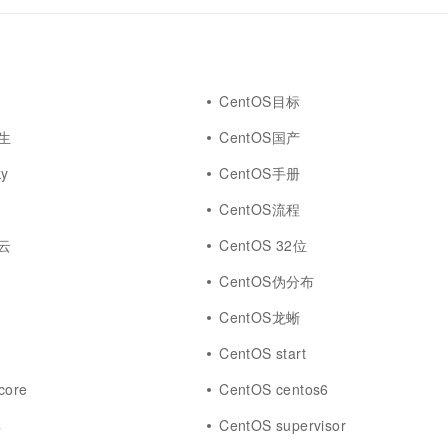
CentOS目标
原生
CentOS国产
ky
CentOS手册
CentOS流程
易云
CentOS 32位
CentOS伪分布
CentOS龙蜥
3
CentOS start
core
CentOS centos6
4
CentOS supervisor