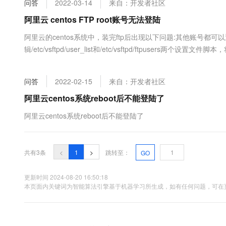
问答
2022-03-14
来自：开发者社区
大数据开发治理平台 Data
AI 产品 免费试用
网络
安全
云开发大赛
Tableau 订阅
阿里云 centos FTP root账号无法登陆
1亿+ 大模型 tokens 和 
可观测
入门学习赛
中间件
AI空中课堂在线直播课
阿里云的centos系统中，装完ftp后出现以下问题:其他账号都可
云防火墙
140+云产品 免费试用
大模型服务
辑/etc/vsftpd/user_list和/etc/vsftpd/ftpuser
上云与迁云
云原生的云上边界网络安全
产品新客免费试用，最长1
数据库
有错的! 求大神帮助~~~
生态解决方案
千问AI平台-Token Plan
企业出海
大模型ACA认证体验
大数据计算
问答
2022-02-15
来自：开发者社区
助力企业全员 AI 认知与能
行业生态解决方案
政企业务
媒体服务
千问AI平台-模型体验
阿里云centos系统reboot后不能登陆了
开发者生态解决方案
在线体验全尺寸、多种模态
企业服务与云通信
阿里云centos系统reboot后不能登陆了
AI 开发和 AI 应用解决
Happy 系列大模型
域名与网站
共有3条
<
1
>
跳转至：
GO
终端用户计算
Serverless
更新时间 2024-08-20 16:50:18
大模型解决方案
本页面内关键词为智能算法引擎基于机器学习所生成，如有任何问题，可在页
开发工具
快速部署 Dify，高效搭建 
迁移与运维管理