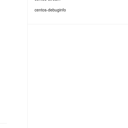
t.diy 一步搞定创意建站
构建大模型应用的安全防护体系
centos-debuginfo
通过自然语言交互简化开发流程,全栈开发支持
通过阿里云安全产品对 AI 应用进行安全防护