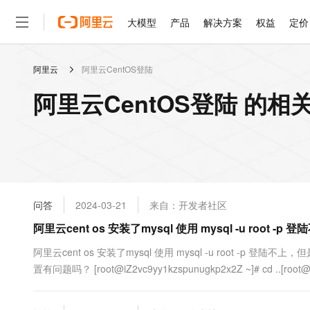
大模型
产品
解决方案
权益
定价
阿里云
阿里云CentOS登陆
大模型
产品
解决方案
权益
定价
云市场
伙伴
服务
了解阿里云
精选产品
精选解决方案
普惠上云
产品定价
精选商城
成为销售伙伴
售前咨询
为什么选择阿里云
千问AI平台
阿里云CentOS登陆 的相
了解云产品的定价详情
大模型服务平台百炼
睿译宝，AI翻译排版一
普惠上云 官方力荐
分销伙伴
在线服务
网站建设
什么是云计算
大
大模型服务与应用平台
上传文档即自动完成翻译和
云服务器38元/年起，超
咨询伙伴
多端小程序
技术领先
云上成本管理
售后服务
轻量应用服务器
GLM-5.2：长任务时代
官方推荐返现计划
大模型
精选产品
精选解决方案
Salesforce 国际版订阅
稳定可靠
管理和优化成本
推荐新用户得奖励，单订单
销售伙伴合作计划
自助服务
友盟天域
安全合规
人工智能与机器学习
AI
文本生成
云数据库 RDS
Hermes Agent，打造
云工开物
无影生态合作计划
在线服务
问答
2024-03-21
来自：开发者社区
观测云
分析师报告
自主进化，持久记忆，越用
高校专属算力普惠，学生认
计算
互联网应用开发
Qwen3.8-Max
HOT
Salesforce On Alibaba C
工单服务
阿里云cent os 安装了mysql 使用 mysql -u root -p 登
智能体时代全能旗舰模型
Tuya 物联网平台阿里云
研究报告与白皮书
人工智能平台 PAI
快速拥有专属 OpenClaw
大模
Consulting Partner 合
大数据
容器
免费试用
短信专区
一站式AI开发、训练和推
阿里云cent os 安装了mysql 使用 mysql -u root -p 登陆不
蓝凌 OA
Qwen3.7-Plus
AI 大模型销售与服务生
现代化应用
置有问题吗？ [root@iZ2vc9yy1kzspunugkp2x2Z ~]# cd ..[root@iZ2
存储
天池大赛
能看、能想、能动手的多模
云解析DNS
解决方案免费试用 新老
电子合同
最高领取价值200元试用
安全
网络与CDN
AI 算法大赛
Qwen3-VL-Plus
畅捷通