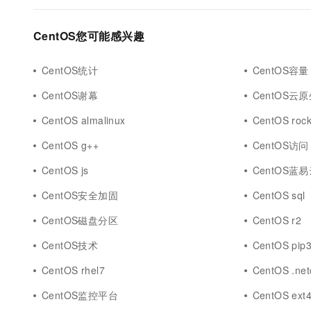
CentOS您可能感兴趣
CentOS统计
CentOS容量
CentOS谢幕
CentOS云
CentOS almalinux
CentOS roc
CentOS g++
CentOS访问
CentOS js
CentOS蓝
CentOS安全加固
CentOS sql
CentOS磁盘分区
CentOS r2
CentOS技术
CentOS pip
CentOS rhel7
CentOS .net
CentOS监控平台
CentOS ext