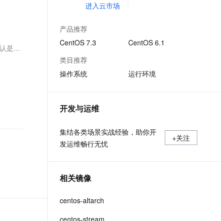
文戏情感细腻自然，动作戏激烈拳拳到肉，实现更强表演能力
支持中英文自由切换，具备更强的噪声鲁棒性
进入云市场
ernetes 版 ACK
云聚AI 严选权益
AI 原生数据库服务发布
SSL 证书
，一键激活高效办公新体验
理容器应用的 K8s 服务
精选AI产品，从模型到应用全链提效
Agent 数据网关
产品推荐
堡垒机
AI 用量加速计划
云原生数据库 PolarDB
应用
CentOS 7.3
CentOS 6.1
防火墙
码确认是没
、识别商机，让客服更高效、服务更出色。
新老同享，达量后返
Agentic Database 发布
类目推荐
千问办公
主机安全
NEW
操作系统
运行环境
的智能体编程平台
一站式AI生产力平台
AI 应用及服务市场
伶鹊
企业级人与Agent协作平台，接入和调度多个数字员工
智能客服平台，对话机器人、对话分析、智能外呼
开发与运维
AI 应用
大模型服务平台百炼 - 全妙
大模型
集结各类场景实战经验，助你开
应用创作平台
多模态内容创作工具，已接入 DeepSeek
+关注
发运维畅行无忧
自然语言处理
数据标注
相关镜像
机器学习
息提取
与 AI 智能体进行实时音视频通话
centos-altarch
从文本、图片、视频中提取结构化的属性信息
构建支持视频理解的 AI 音视频实时通话应用
centos-stream