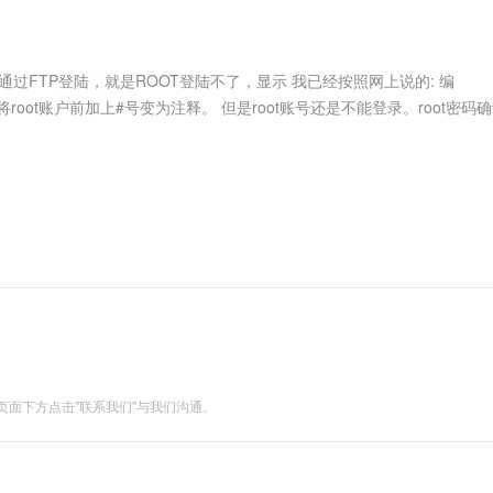
服务生态伙伴
视觉 Coding、空间感知、多模态思考等全面升级
1M上下文，专为长程任务能力而生
云工开物
企业应用
Works
Night Plan 支持 Qwen 3.8-Max
云原生大数据计算服务 MaxCompute
AI 办公
容器服务 Kub
NEW
Red Hat
30+ 款产品免费体验
Data Agent 驱动的一站式 Data+AI 开发治理平台
夜间 5 折，Qwen/Meoo/TokenPlan 客户专享
面向分析的企业级SaaS模式云数据仓库
AI智能应用
提供一站式管
科研合作
ERP
堂（旗舰版）
SUSE
以通过FTP登陆，就是ROOT登陆不了，显示 我已经按照网上说的: 编
智能客服
AI 应用构建
大模型原生
CRM
s两个设置文件脚本，将root账户前加上#号变为注释。 但是root账号还是不能登录。root密
防护产品
2个月
自动承接线索
建站小程序
Qoder
大模型服务平台百炼-应用模版
OA 办公系统
HOT
NEW
面向真实软件
个人版上线、团队版降价；千问3.8-Max首发发尝鲜
丰富多元化的应用模版和解决方案
力提升
财税管理
模板建站
万有无界
大模型服务平台百炼-智能体
400电话
定制建站
的模型效果
灵活可视化地构建企业级 Agent
方案
广告营销
模板小程序
秒悟
人工智能平台 PAI
定制小程序
云端极速 AI 
新一代 AI 视频生成模型，深度适配广告营销等场景
AI Native 的算法工程平台，一站式完成建模、训练、推理服务部署
APP 开发
建站系统
面下方点击"联系我们"与我们沟通。
AI 应用
10分钟微调：让0.6B模型媲美235B模
多模态数据信
型
依托云原生高可用架构,实现Dify私有化部署
用1%尺寸在特定领域达到大模型90%以上效果