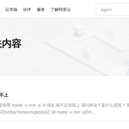
云市场
伙伴
服务
了解阿里云
AI 特惠
数据与 API
成为产品伙伴
企业增值服务
最佳实践
价格计算器
AI 场景体
基础软件
产品伙伴合
阿里云认证
市场活动
配置报价
大模型
关内容
自助选配和估算价格
步到位
智启 AI 普惠权益
产品生态集成认证中心
企业支持计划
云上春晚
域名与网站
Qwen Audio：打造专属 AI 语音助手
千问官方 MaaS 平台，为开发者和 Agent 而生，新用户赠送 1 亿 + tokens 额度
一句话生成原生
AI Coding
阿里云Maa
2026 阿里云
云服务器 E
为企业打
数据集
Windows
大模型认证
模型
NEW
NEW
格式还原
值低价云产品抢先购
至高享 1亿+免费 tokens，加速 Al 应用落地
提供智能易用的域名与建站服务
Qwen-Audio-3.0-Realtime 端到端实时语音角色扮演
输入一句话想法,
智能编程，一键
安全可靠、
产品生态伙伴
专家技术服务
云上奥运之旅
弹性计算合作
阿里云中企出
手机三要素
宝塔 Linux
全部认证
价格优势
开源旗舰模型
即刻拥有 DeepSeek-V4-Pro
阿里云 OPC 创新助力计划
千问大模型
一键部署幻兽
AI 电商营销
对象存储 O
大模型
产品生态伙伴工作台
企业增值服务台
云栖战略参考
云存储合作计
云栖大会
身份实名认证
CentOS
训练营
推动算力普惠，释放技术红利
最高返9万
真正可用的 1M 上下文,一次完成代码全链路开发
快速构建应用程序和网站，即刻迈出上云第一步
轻松解锁专属 DeepSeek-V4-Pro
至高百万元 Token 补贴，加速一人公司成长
多元化、高性能、安全可靠的大模型服务
一键购买专属
从图文生成到
云上的中国
数据库合作计
活动全景
短信
Docker
图片和
自进化智能体
5 分钟轻松部署专属 QwenPaw
Token Plan 模型订阅计划
数字证书管理服务（原SSL证书）
高效搭建 AI
AI 广告创作
无影云电脑
企业成长
NEW
HOT
信息公告
看见新力量
云网络合作计
OCR 文字识别
JAVA
越聪明
证享300元代金券
全托管，含MySQL、PostgreSQL、SQL Server、MariaDB多引擎
Qwen3.8-Max 首发尝鲜，限时加量 10 倍，夜间低至2折
实现全站HTTPS，呈现可信的WEB访问
从聊天伙伴进化为能主动干活的本地数字员工
图文、视频一
随时随地安
Kimi-K3
HappyHors
NEW
魔搭 Mode
loud
服务实践
官网公告
陆不上
Kimi 最新旗舰模型，长程编程与推理利器
让文字生成流
金融模力时刻
Salesforce O
版
发票查验
全能环境
Claude Code + GStack 打造工程团队
千问办公，限时限量积分加倍
Qoder
低代码高效构
AI 建站
短信服务
型
NEW
作计划
计划
创新中心
魔搭 ModelSc
健康状态
理服务
让AI从“聊天伙伴”进化为能干活的“数字员工”
安装技能 GStack，拥有专属 AI 工程团队
你的AI工作搭子，覆盖日常办公高频场景
面向真实软件的智能体编程平台
0 代码专业建
上，但是使用 mysql -u root -p -h 域名 就可以登陆上 请问和这个是什么原因？
客户案例
天气预报查询
操作系统
Deepseek-v4-pro
HappyHors
态合作计划
vc9yy1kzspunugkp2x2Z /]# mysql -u root -pEnt...
态智能体模型
旗舰 MoE 大模型，百万上下文与顶尖推理能力
图生视频，流
同享
万小智 AI 建站低至 15元/月
Qoder CN
AI 短剧/漫剧
云原生数据库 
快递物流查询
WordPress
成为服务伙
高校合作
点，立即开启云上创新
覆盖公网/内网、递归/权威、移动APP等全场景解析服务
送.CN域名，送备案服务码
基于千问大模型等，支持代码智能生成、研发智能问答
AI助力短剧
GLM-5.2
Wan2.7-T
Ubuntu