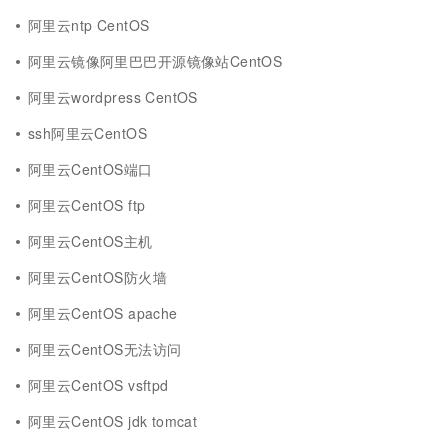
阿里云ntp CentOS
阿里云镜像阿里巴巴开源镜像站CentOS
阿里云wordpress CentOS
ssh阿里云CentOS
阿里云CentOS端口
阿里云CentOS ftp
阿里云CentOS主机
阿里云CentOS防火墙
阿里云CentOS apache
阿里云CentOS无法访问
阿里云CentOS vsftpd
阿里云CentOS jdk tomcat