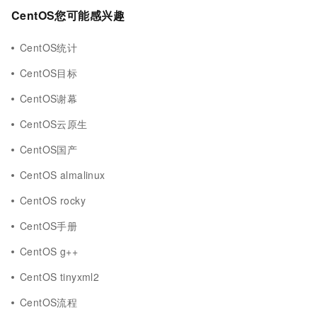
CentOS您可能感兴趣
CentOS统计
CentOS目标
CentOS谢幕
CentOS云原生
CentOS国产
CentOS almalinux
CentOS rocky
CentOS手册
CentOS g++
CentOS tinyxml2
CentOS流程