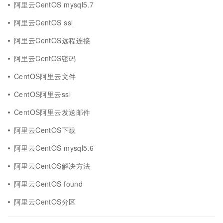
阿里云CentOS mysql5.7
阿里云CentOS ssl
阿里云CentOS远程连接
阿里云CentOS密码
CentOS阿里云文件
CentOS阿里云ssl
CentOS阿里云发送邮件
阿里云CentOS下载
阿里云CentOS mysql5.6
阿里云CentOS解决方法
阿里云CentOS found
阿里云CentOS分区