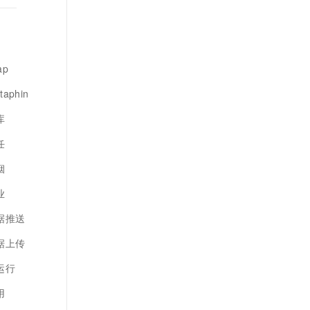
ap
aphin
库
任
烟
业
数据推送
数据上传
运行
用