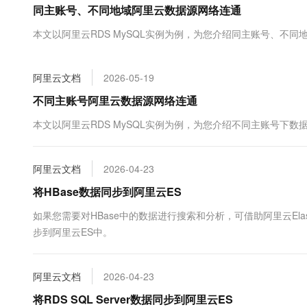
同主账号、不同地域阿里云数据源网络连通
大数据开发治理平台 Data
AI 产品 免费试用
网络
安全
云开发大赛
Tableau 订阅
1亿+ 大模型 tokens 和 
本文以阿里云RDS MySQL实例为例，为您介绍同主账号、不同地
可观测
入门学习赛
中间件
AI空中课堂在线直播课
云防火墙
140+云产品 免费试用
大模型服务
上云与迁云
云原生的云上边界网络安全
产品新客免费试用，最长1
数据库
阿里云文档
2026-05-19
生态解决方案
千问AI平台-Token Plan
企业出海
大模型ACA认证体验
不同主账号阿里云数据源网络连通
大数据计算
助力企业全员 AI 认知与能
行业生态解决方案
政企业务
本文以阿里云RDS MySQL实例为例，为您介绍不同主账号下数据源
媒体服务
千问AI平台-模型体验
开发者生态解决方案
在线体验全尺寸、多种模态
企业服务与云通信
AI 开发和 AI 应用解决
阿里云文档
2026-04-23
Happy 系列大模型
域名与网站
将HBase数据同步到阿里云ES
终端用户计算
如果您需要对HBase中的数据进行搜索和分析，可借助阿里云Elast
步到阿里云ES中。
Serverless
大模型解决方案
开发工具
快速部署 Dify，高效搭建 
阿里云文档
2026-04-23
迁移与运维管理
将RDS SQL Server数据同步到阿里云ES