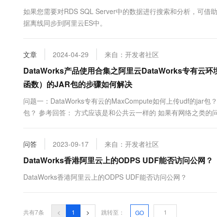
10 分钟在聊天系统中增加
专有云
如果您需要对RDS SQL Server中的数据进行搜索和分析，可借助阿
据离线同步到阿里云ES中。
文章
2024-04-29
来自：开发者社区
DataWorks产品使用合集之阿里云DataWorks专有云
函数）的JAR包的步骤如何解决
问题一：DataWorks专有云的MaxCompute如何上传udf的jar包？ 
包？ 参考回答： 方式应该是和公共云一样的 如果有网络之类的
https://help.aliyun.com/zh/dataworks/user-guide/create-and-u...
问答
2023-09-17
来自：开发者社区
DataWorks香港阿里云上的ODPS UDF能否访问公网？
DataWorks香港阿里云上的ODPS UDF能否访问公网？
共有7条
<
1
>
跳转至：
GO