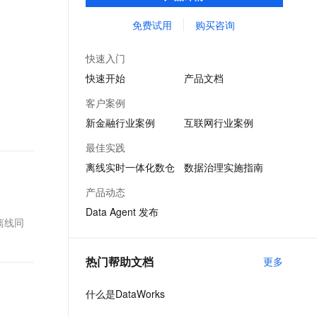
景。通过 Data Agent 实现数据集成、开发、
文戏情感细腻自然，动作戏激烈拳拳到肉，实现更强表演能力
支持中英文自由切换，具备更强的噪声鲁棒性
ernetes 版 ACK
云聚AI 严选权益
AI 原生数据库服务发布
SSL 证书
分析到治理的全链路智能提效。
免费试用
购买咨询
，一键激活高效办公新体验
理容器应用的 K8s 服务
精选AI产品，从模型到应用全链提效
Agent 数据网关
堡垒机
AI 用量加速计划
云原生数据库 PolarDB
快速入门
应用
防火墙
、识别商机，让客服更高效、服务更出色。
新老同享，达量后返
Agentic Database 发布
快速开始
产品文档
千问办公
主机安全
NEW
客户案例
的智能体编程平台
一站式AI生产力平台
新金融行业案例
互联网行业案例
AI 应用及服务市场
伶鹊
最佳实践
企业级人与Agent协作平台，接入和调度多个数字员工
智能客服平台，对话机器人、对话分析、智能外呼
AI 应用
离线实时一体化数仓
数据治理实施指南
大模型服务平台百炼 - 全妙
大模型
产品动态
应用创作平台
多模态内容创作工具，已接入 DeepSeek
Data Agent 发布
自然语言处理
离线同
数据标注
热门帮助文档
更多
机器学习
息提取
与 AI 智能体进行实时音视频通话
什么是DataWorks
从文本、图片、视频中提取结构化的属性信息
构建支持视频理解的 AI 音视频实时通话应用