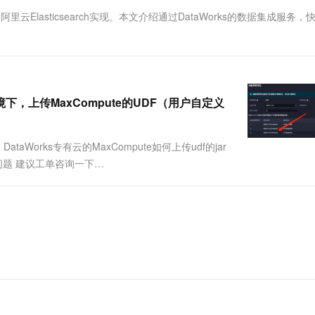
一个 AI 助手
超强辅助，Bol
里云Elasticsearch实现。本文介绍通过DataWorks的数据集成服务，
即刻拥有 DeepSeek-R1 满血版
在企业官网、通讯软件中为客户提供 AI 客服
多种方案随心选，轻松解锁专属 DeepSeek
环境下，上传MaxCompute的UDF（用户自定义
DataWorks专有云的MaxCompute如何上传udf的jar
问题 建议工单咨询一下