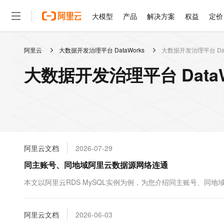
大模型
产品
解决方案
权益
定价
阿里云
大数据开发治理平台 DataWorks
大数据开发治理平台 Dat
大模型
产品
解决方案
权益
定价
云市场
伙伴
服务
了解阿里云
精选产品
精选解决方案
普惠上云
产品定价
精选商城
成为销售伙伴
售前咨询
为什么选择阿里云
千问AI平台
大数据开发治理平台 DataW
了解云产品的定价详情
大模型服务平台百炼
睿译宝，AI翻译排版一
普惠上云 官方力荐
分销伙伴
在线服务
网站建设
什么是云计算
大
大模型服务与应用平台
上传文档即自动完成翻译和
云服务器38元/年起，超
咨询伙伴
多端小程序
技术领先
云上成本管理
售后服务
轻量应用服务器
GLM-5.2：长任务时代
官方推荐返现计划
大模型
精选产品
精选解决方案
Salesforce 国际版订阅
稳定可靠
管理和优化成本
推荐新用户得奖励，单订单
销售伙伴合作计划
自助服务
友盟天域
安全合规
人工智能与机器学习
AI
文本生成
云数据库 RDS
Hermes Agent，打造
云工开物
无影生态合作计划
在线服务
阿里云文档
2026-07-29
观测云
分析师报告
自主进化，持久记忆，越用
高校专属算力普惠，学生认
计算
互联网应用开发
Qwen3.8-Max
HOT
Salesforce On Alibaba C
工单服务
同主账号、同地域阿里云数据源网络连通
智能体时代全能旗舰模型
Tuya 物联网平台阿里云
研究报告与白皮书
人工智能平台 PAI
快速拥有专属 OpenClaw
大模
Consulting Partner 合
大数据
容器
免费试用
短信专区
一站式AI开发、训练和推
本文以阿里云RDS MySQL实例为例，为您介绍同主账号、同地域
蓝凌 OA
Qwen3.7-Plus
AI 大模型销售与服务生
现代化应用
存储
天池大赛
能看、能想、能动手的多模
云解析DNS
解决方案免费试用 新老
电子合同
最高领取价值200元试用
安全
阿里云文档
网络与CDN
2026-06-03
AI 算法大赛
Qwen3-VL-Plus
畅捷通