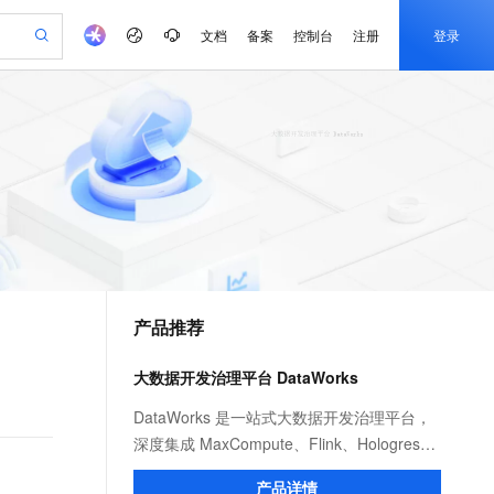
文档
备案
控制台
注册
登录
验
作计划
器
AI 活动
专业服务
服务伙伴合作计划
开发者社区
加入我们
产品动态
服务平台百炼
阿里云 OPC 创新助力计划
一站式生成采购清单，支持单品或批量购买
可编辑精美 PPT 文稿
S产品伙伴计划（繁花）
峰会
CS
造的大模型服务与应用开发平台
Agency Agents：拥有专属领域专家
AI 生产力先锋
Al MaaS 服务伙伴赋能合作
域名
博文
Careers
至高可申请百万元
Qwen3.8-Max 模型上线
 轻松生成专业的 PPT
开启高性价比 AI 编程新体验
弹性可伸缩的云计算服务
先锋实践拓展 AI 生产力的边界
多领域专家智能体,一键组建 AI 虚拟交付团队
Token 补贴，五大权
计划
海大会
伙伴信用分合作计划
商标
问答
社会招聘
益加速 OPC 成功
帕鲁游戏服务器
SS
HappyHorse 打造一站式影视创作平台
飞天发布时刻
HOT
Open Search 向量检索版支
划
备案
电子书
校园招聘
联机服务器，轻松开启游戏
视频创作，一键激活电商全链路生产力
稳定、安全、高性价比、高性能的云存储服务
所见，即是所愿
持视频检索 Pipeline 功能
可视化编排打通从文字构思到成片全链路闭环
更多支持
划
公司注册
镜像站
视频生成
语音识别与合成
 智能体与工作流应用
漫剧工坊：一站式动画创作平台
AI 实训营
应用身份服务 (IDaaS)
合作伙伴培训与认证
产品推荐
划
上云迁移
站生成，高效打造优质广告素材
全接入的云上超级电脑
通过阿里云百炼高效搭建AI应用,助力高效开发
快速生产连贯的高质量长漫剧
从基础到进阶，Agent 创客手把手教你
OpenClaw 管理能力上线
e-1.1-T2V
Qwen3-TTS-Flash
lScope
我要反馈
查询合作伙伴
畅细腻的高质量视频
离线语音合成大模型，多语言方言自适应，低延迟高稳定
n Alibaba Cloud ISV 合作
代维服务
建企业门户网站
10 分钟搭建微信、支付宝小程序
大数据开发治理平台 DataWorks
MaxCompute MaxFrame 提
创新加速
ope
登录合作伙伴管理后台
我要建议
站，无忧落地极速上线
以可视化方式快速构建移动和 PC 门户网站
国内短信简单易用，安全可靠，秒级触达，全球覆盖200+国家和地区。
高效部署网站，快速应用到小程序
供自动弹性内存功能
e-1.1-I2V
Cosyvoice-V3-Flash
DataWorks 是一站式大数据开发治理平台，
安全
畅自然，细节丰富
高表现力语音合成大模型，语音克隆听感自然
我要投诉
PolarDB
深度集成 MaxCompute、Flink、Hologres、
上云场景组合购
Milvus 弹性伸缩功能新增节
伴
漫剧创作，剧本、分镜、视频高效生成
100%兼容MySQL、PostgreSQL，兼容Oracle，支持集中和分布式
覆盖90%+业务场景，专享组合折扣价
点支持范围
PAI 等引擎，支持湖仓一体与 Data+AI 场
2V
VPN
Fun-ASR
产品详情