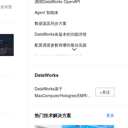
调用DataWorks OpenAPI
t.diy 一步搞定创意建站
构建大模型应用的安全防护体系
快速将数
通过自然语言交互简化开发流程,全栈开发支持
通过阿里云安全产品对 AI 应用进行安全防护
Agent 智能体
数据源及同步方案
DataWorks各版本的功能详情
配置调度参数有哪些最佳实践
DataWorks有哪些核心能力
全部API接口功能分类参考-大数据开发治理平台 DataWorks-阿里云
DataWorks
Serverless资源组的计费说明、性能指标及购买建议
支持的节点类型与开发管理-大数据开发治理平台 DataWorks-阿里云
DataWorks基于
+关注
MaxCompute/Hologres/EMR/CDP
等大数据引擎，为数据仓库/数据
湖/湖仓一体等解决方案提供统一
热门技术解决方案
更多
的全链路大数据开发治理平台。
作为阿里巴巴数据中台的建设