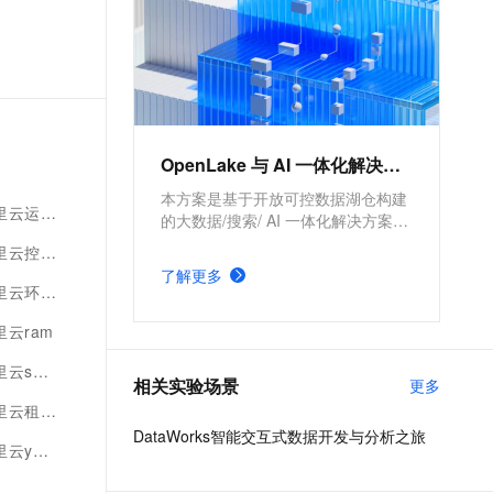
者，DataWorks从2009年起不断
沉淀阿里巴巴大数据建设方法
论，同时与数万名政务/金融/零
售/互联网/能源/制造等客户携
手，助力产业数字化升级。
OpenLake 与 AI 一体化解决方案
本方案是基于开放可控数据湖仓构建
里云运行
的大数据/搜索/ AI 一体化解决方案。
通过元数据管理平台 DLF 管理结构
云控制台
化和半/非结构化数据，提供湖仓数据
了解更多
表和文件的安全访问及 IO 加速。支
里云环境
持多引擎对接和平权协同计算，通过
DataWorks 统一开发，并保障大规模
里云ram
任务调度。
ctdb
相关实验场景
更多
里云租户
DataWorks智能交互式数据开发与分析之旅
arn