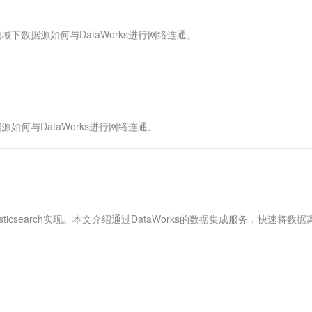
服务生态伙伴
视觉 Coding、空间感知、多模态思考等全面升级
1M上下文，专为长程任务能力而生
云工开物
企业应用
Works
Night Plan 支持 Qwen 3.8-Max
云原生大数据计算服务 MaxCompute
AI 办公
容器服务 Kub
NEW
Red Hat
30+ 款产品免费体验
Data Agent 驱动的一站式 Data+AI 开发治理平台
夜间 5 折，Qwen/Meoo/TokenPlan 客户专享
面向分析的企业级SaaS模式云数据仓库
AI智能应用
提供一站式管
科研合作
域下数据源如何与DataWorks进行网络连通。
ERP
堂（旗舰版）
SUSE
智能客服
AI 应用构建
大模型原生
CRM
防护产品
2个月
自动承接线索
建站小程序
Qoder
大模型服务平台百炼-应用模版
OA 办公系统
HOT
NEW
面向真实软件
个人版上线、团队版降价；千问3.8-Max首发发尝鲜
丰富多元化的应用模版和解决方案
力提升
财税管理
模板建站
如何与DataWorks进行网络连通。
万有无界
大模型服务平台百炼-智能体
400电话
定制建站
的模型效果
灵活可视化地构建企业级 Agent
方案
广告营销
模板小程序
秒悟
人工智能平台 PAI
定制小程序
云端极速 AI 
新一代 AI 视频生成模型，深度适配广告营销等场景
AI Native 的算法工程平台，一站式完成建模、训练、推理服务部署
APP 开发
icsearch实现。本文介绍通过DataWorks的数据集成服务，快速将数据
建站系统
AI 应用
10分钟微调：让0.6B模型媲美235B模
多模态数据信
型
依托云原生高可用架构,实现Dify私有化部署
用1%尺寸在特定领域达到大模型90%以上效果