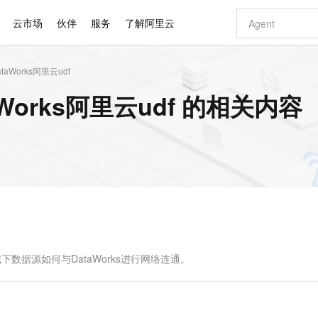
云市场
伙伴
服务
了解阿里云
aWorks阿里云udf
AI 特惠
数据与 API
成为产品伙伴
企业增值服务
最佳实践
价格计算器
AI 场景体
基础软件
产品伙伴合
阿里云认证
市场活动
配置报价
大模型
orks阿里云udf 的相关内容
自助选配和估算价格
步到位
智启 AI 普惠权益
产品生态集成认证中心
企业支持计划
云上春晚
域名与网站
Qwen Audio：打造专属 AI 语音助手
千问官方 MaaS 平台，为开发者和 Agent 而生，新用户赠送 1 亿 + tokens 额度
一句话生成原生
AI Coding
阿里云Maa
2026 阿里云
云服务器 E
为企业打
数据集
Windows
大模型认证
模型
NEW
NEW
格式还原
值低价云产品抢先购
至高享 1亿+免费 tokens，加速 Al 应用落地
提供智能易用的域名与建站服务
Qwen-Audio-3.0-Realtime 端到端实时语音角色扮演
输入一句话想法,
智能编程，一键
安全可靠、
产品生态伙伴
专家技术服务
云上奥运之旅
弹性计算合作
阿里云中企出
手机三要素
宝塔 Linux
全部认证
价格优势
开源旗舰模型
即刻拥有 DeepSeek-V4-Pro
阿里云 OPC 创新助力计划
千问大模型
一键部署幻兽
AI 电商营销
对象存储 O
大模型
产品生态伙伴工作台
企业增值服务台
云栖战略参考
云存储合作计
云栖大会
身份实名认证
CentOS
训练营
推动算力普惠，释放技术红利
最高返9万
真正可用的 1M 上下文,一次完成代码全链路开发
快速构建应用程序和网站，即刻迈出上云第一步
轻松解锁专属 DeepSeek-V4-Pro
至高百万元 Token 补贴，加速一人公司成长
多元化、高性能、安全可靠的大模型服务
一键购买专属
从图文生成到
云上的中国
数据库合作计
活动全景
短信
Docker
图片和
自进化智能体
5 分钟轻松部署专属 QwenPaw
Token Plan 模型订阅计划
数字证书管理服务（原SSL证书）
高效搭建 AI
AI 广告创作
无影云电脑
企业成长
NEW
HOT
信息公告
看见新力量
云网络合作计
OCR 文字识别
JAVA
越聪明
证享300元代金券
全托管，含MySQL、PostgreSQL、SQL Server、MariaDB多引擎
Qwen3.8-Max 首发尝鲜，限时加量 10 倍，夜间低至2折
实现全站HTTPS，呈现可信的WEB访问
从聊天伙伴进化为能主动干活的本地数字员工
图文、视频一
随时随地安
Kimi-K3
HappyHors
NEW
魔搭 Mode
loud
服务实践
官网公告
Kimi 最新旗舰模型，长程编程与推理利器
让文字生成流
金融模力时刻
Salesforce O
版
发票查验
全能环境
Claude Code + GStack 打造工程团队
千问办公，限时限量积分加倍
Qoder
低代码高效构
AI 建站
短信服务
型
NEW
作计划
计划
创新中心
魔搭 ModelSc
健康状态
理服务
让AI从“聊天伙伴”进化为能干活的“数字员工”
安装技能 GStack，拥有专属 AI 工程团队
你的AI工作搭子，覆盖日常办公高频场景
面向真实软件的智能体编程平台
0 代码专业建
下数据源如何与DataWorks进行网络连通。
客户案例
天气预报查询
操作系统
Deepseek-v4-pro
HappyHors
态合作计划
态智能体模型
旗舰 MoE 大模型，百万上下文与顶尖推理能力
图生视频，流
同享
万小智 AI 建站低至 15元/月
Qoder CN
AI 短剧/漫剧
云原生数据库 
快递物流查询
WordPress
成为服务伙
高校合作
点，立即开启云上创新
覆盖公网/内网、递归/权威、移动APP等全场景解析服务
送.CN域名，送备案服务码
基于千问大模型等，支持代码智能生成、研发智能问答
AI助力短剧
GLM-5.2
Wan2.7-T
Ubuntu