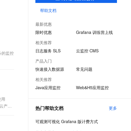
并提供丰富数据看板模板，让数据可视化更
文戏情感细腻自然，动作戏激烈拳拳到肉，实现更强表演能力
支持中英文自由切换，具备更强的噪声鲁棒性
ernetes 版 ACK
云聚AI 严选权益
AI 原生数据库服务发布
SSL 证书
加高效、精细。
帮助文档
，一键激活高效办公新体验
理容器应用的 K8s 服务
精选AI产品，从模型到应用全链提效
Agent 数据网关
堡垒机
AI 用量加速计划
云原生数据库 PolarDB
最新优惠
应用
防火墙
、识别商机，让客服更高效、服务更出色。
新老同享，达量后返
Agentic Database 发布
限时优惠
Grafana 训练营上线
千问办公
主机安全
NEW
相关推荐
的智能体编程平台
一站式AI生产力平台
日志服务 SLS
云监控 CMS
服务的监控
AI 应用及服务市场
伶鹊
产品入门
企业级人与Agent协作平台，接入和调度多个数字员工
智能客服平台，对话机器人、对话分析、智能外呼
AI 应用
快速接入数据源
常见问题
大模型服务平台百炼 - 全妙
大模型
相关推荐
应用创作平台
多模态内容创作工具，已接入 DeepSeek
Java应用监控
Web&H5应用监控
自然语言处理
数据标注
使用
的云产品
热门帮助文档
更多
机器学习
息提取
与 AI 智能体进行实时音视频通话
可观测可视化 Grafana 版计费方式
从文本、图片、视频中提取结构化的属性信息
构建支持视频理解的 AI 音视频实时通话应用