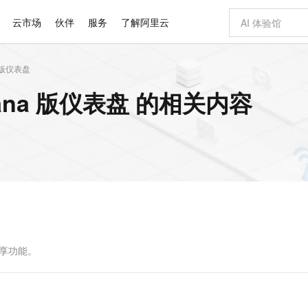
云市场
伙伴
服务
了解阿里云
 版仪表盘
AI 特惠
数据与 API
成为产品伙伴
企业增值服务
最佳实践
价格计算器
AI 场景体
基础软件
产品伙伴合
阿里云认证
市场活动
配置报价
大模型
ana 版仪表盘 的相关内容
自助选配和估算价格
新方式
睿译宝，AI翻译排版一步到位
智启 AI 普惠权益
产品生态集成认证中心
企业支持计划
云上春晚
域名与网站
千问官方 MaaS 平台，为开发者和 Agent 而生，新用户赠送 1 亿 + tokens 额度
Qwen Aud
AI Coding
阿里云Maa
2026 阿里云
云服务器 E
为企业打
数据集
Windows
大模型认证
模型
NEW
NEW
交付可用成果
值低价云产品抢先购
上传文档即自动完成翻译和格式还原
至高享 1亿+免费 tokens，加速 Al 应用落地
提供智能易用的域名与建站服务
智能编程，一键
安全可靠、
产品生态伙伴
专家技术服务
云上奥运之旅
弹性计算合作
阿里云中企出
手机三要素
宝塔 Linux
全部认证
价格优势
有专属领域专家
GLM-5.2：长任务时代开源旗舰模型
阿里云 OPC 创新助力计划
千问大模型
即刻拥有 DeepS
AI 电商营销
对象存储 O
大模型
产品生态伙伴工作台
企业增值服务台
云栖战略参考
云存储合作计
云栖大会
身份实名认证
CentOS
训练营
推动算力普惠，释放技术红利
最高返9万
多领域专家智能体,一键组建 AI 虚拟交付团队
快速构建应用程序和网站，即刻迈出上云第一步
至高百万元 Token 补贴，加速一人公司成长
多元化、高性能、安全可靠的大模型服务
真正可用的 1M 上下文,一次完成代码全链路开发
轻松解锁专属 Dee
从图文生成到
云上的中国
数据库合作计
活动全景
短信
Docker
图片和
站式影视创作平台
Hermes Agent，打造自进化智能体
Token Plan 模型订阅计划
数字证书管理服务（原SSL证书）
5 分钟轻松部署
AI 广告创作
无影云电脑
企业成长
NEW
信息公告
看见新力量
云网络合作计
OCR 文字识别
JAVA
证享300元代金券
可视化编排打通从文字构思到成片全链路闭环
全托管，含MySQL、PostgreSQL、SQL Server、MariaDB多引擎
自主进化，持久记忆，越用越聪明
Qwen3.8-Max 首发尝鲜，限时加量 10 倍，夜间低至2折
实现全站HTTPS，呈现可信的WEB访问
图文、视频一
随时随地安
Kimi-K3
HappyHors
NEW
魔搭 Mode
loud
服务实践
官网公告
Kimi 最新旗舰模型，长程编程与推理利器
让文字生成流
金融模力时刻
Salesforce O
版
发票查验
全能环境
Claude Code + GStack 打造工程团队
千问办公，限时限量积分加倍
Qoder
低代码高效构
AI 建站
短信服务
型
NEW
作计划
计划
创新中心
魔搭 ModelSc
健康状态
理服务
让AI从“聊天伙伴”进化为能干活的“数字员工”
安装技能 GStack，拥有专属 AI 工程团队
你的AI工作搭子，覆盖日常办公高频场景
面向真实软件的智能体编程平台
0 代码专业建
独享功能。
客户案例
天气预报查询
操作系统
Deepseek-v4-pro
HappyHors
态合作计划
态智能体模型
旗舰 MoE 大模型，百万上下文与顶尖推理能力
图生视频，流
同享
万小智 AI 建站低至 15元/月
Qoder CN
AI 短剧/漫剧
云原生数据库 
快递物流查询
WordPress
成为服务伙
高校合作
点，立即开启云上创新
覆盖公网/内网、递归/权威、移动APP等全场景解析服务
送.CN域名，送备案服务码
基于千问大模型等，支持代码智能生成、研发智能问答
AI助力短剧
GLM-5.2
Wan2.7-T
Ubuntu