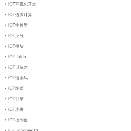
IOT可视化开发
IOT边缘计算
IOT物模型
IOT上线
IOT模块
IOT iotdb
IOT训练营
IOT错误码
IOT终端
IOT引擎
IOT步骤
IOT控制台
IOT windows10