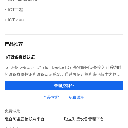
IOT工程
IOT data
产品推荐
IoT设备身份认证
IoT设备身份认证 ID²（IoT Device ID）是物联网设备接入到系统时
的设备身份标识和设备认证系统，通过可信计算和密码技术为物联
网系统提供设备认证、设备接入、安全连接、业务数据加密、密钥
管理控制台
管理等端到端的可信接入能力。
产品文档
免费试用
免费试用
组合阿里云物联网平台
独立对接设备管理平台