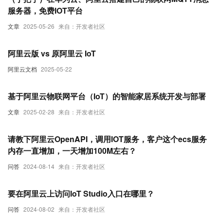
服务器，免费IOT平台
文章
2025-05-26
来自：开发者社区
阿里云版 vs 原阿里云 IoT
阿里云文档
2025-05-22
基于阿里云物联网平台（IoT）的智能家居系统开发与部署
文章
2025-02-28
来自：开发者社区
请教下阿里云OpenAPI，调用IOT服务，客户这个ecs服务
内存一直增加，一天增加100M左右？
问答
2024-08-14
来自：开发者社区
要在阿里云上访问IoT Studio入口在哪里？
问答
2024-08-02
来自：开发者社区