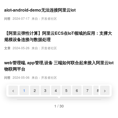
aiot-android-demo无法连接阿里云iot
问答
2024-07-17
来自：开发者社区
【阿里云弹性计算】阿里云ECS在IoT领域的应用：支撑大
规模设备连接与数据处理
文章
2024-05-26
来自：开发者社区
web管理端, app管理,设备 三端如何联合起来接入阿里云iot
物联网平台
问答
2024-05-06
来自：开发者社区
<
1
2
3
4
5
6
7
8
>
9
1 / 30