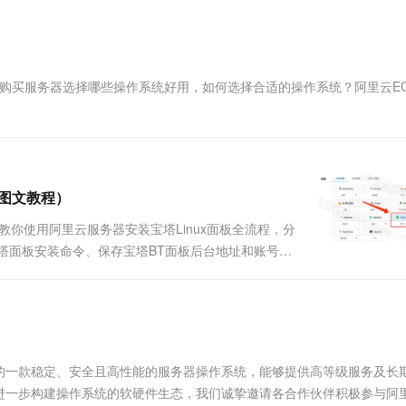
一个 AI 助手
超强辅助，Bol
即刻拥有 DeepSeek-R1 满血版
在企业官网、通讯软件中为客户提供 AI 客服
多种方案随心选，轻松解锁专属 DeepSeek
，现在购买服务器选择哪些操作系统好用，如何选择合适的操作系统？阿里云E
手图文教程）
教你使用阿里云服务器安装宝塔Linux面板全流程，分
宝塔面板安装命令、保存宝塔BT面板后台地址和账号密
作即可。 阿里云服务器安装宝塔Linux面板...
阿里云研发的一款稳定、安全且高性能的服务器操作系统，能够提供高等级服务及长
进一步构建操作系统的软硬件生态，我们诚挚邀请各合作伙伴积极参与阿