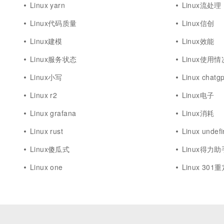
Linux yarn
Linux流处理
Linux代码质量
Linux信创
Linux建模
Linux效能
Linux服务状态
Linux使用情
Linux小写
Linux chatgp
Linux r2
Linux电子
Linux grafana
Linux消耗
Linux rust
Linux undef
Linux傻瓜式
Linux得力助
Linux one
Linux 301