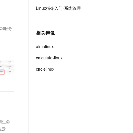
t.diy 一步搞定创意建站
构建大模型应用的安全防护体系
Linux指令入门-系统管理
通过自然语言交互简化开发流程,全栈开发支持
通过阿里云安全产品对 AI 应用进行安全防护
CS服务
相关镜像
almalinux
calculate-linux
circlelinux
期生命
里云服