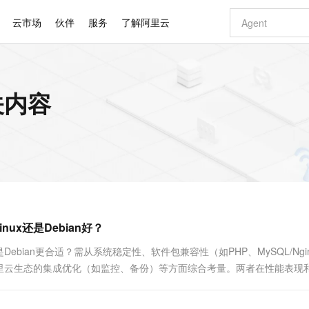
云市场
伙伴
服务
了解阿里云
AI 特惠
数据与 API
成为产品伙伴
企业增值服务
最佳实践
价格计算器
AI 场景体
基础软件
产品伙伴合
阿里云认证
市场活动
配置报价
大模型
关内容
自助选配和估算价格
新方式
睿译宝，AI翻译排版一步到位
智启 AI 普惠权益
产品生态集成认证中心
企业支持计划
云上春晚
域名与网站
千问官方 MaaS 平台，为开发者和 Agent 而生，新用户赠送 1 亿 + tokens 额度
Qwen Aud
AI Coding
阿里云Maa
2026 阿里云
云服务器 E
为企业打
数据集
Windows
大模型认证
模型
NEW
NEW
交付可用成果
值低价云产品抢先购
上传文档即自动完成翻译和格式还原
至高享 1亿+免费 tokens，加速 Al 应用落地
提供智能易用的域名与建站服务
智能编程，一键
安全可靠、
产品生态伙伴
专家技术服务
云上奥运之旅
弹性计算合作
阿里云中企出
手机三要素
宝塔 Linux
全部认证
价格优势
有专属领域专家
GLM-5.2：长任务时代开源旗舰模型
阿里云 OPC 创新助力计划
千问大模型
即刻拥有 DeepS
AI 电商营销
对象存储 O
大模型
产品生态伙伴工作台
企业增值服务台
云栖战略参考
云存储合作计
云栖大会
身份实名认证
CentOS
训练营
推动算力普惠，释放技术红利
最高返9万
多领域专家智能体,一键组建 AI 虚拟交付团队
快速构建应用程序和网站，即刻迈出上云第一步
至高百万元 Token 补贴，加速一人公司成长
多元化、高性能、安全可靠的大模型服务
真正可用的 1M 上下文,一次完成代码全链路开发
轻松解锁专属 Dee
从图文生成到
云上的中国
数据库合作计
活动全景
短信
Docker
图片和
站式影视创作平台
Hermes Agent，打造自进化智能体
Token Plan 模型订阅计划
数字证书管理服务（原SSL证书）
5 分钟轻松部署
AI 广告创作
无影云电脑
企业成长
NEW
信息公告
看见新力量
云网络合作计
OCR 文字识别
JAVA
证享300元代金券
可视化编排打通从文字构思到成片全链路闭环
全托管，含MySQL、PostgreSQL、SQL Server、MariaDB多引擎
自主进化，持久记忆，越用越聪明
Qwen3.8-Max 首发尝鲜，限时加量 10 倍，夜间低至2折
实现全站HTTPS，呈现可信的WEB访问
图文、视频一
随时随地安
Kimi-K3
HappyHors
NEW
魔搭 Mode
loud
服务实践
官网公告
inux还是Debian好？
Kimi 最新旗舰模型，长程编程与推理利器
让文字生成流
金融模力时刻
Salesforce O
版
发票查验
全能环境
Claude Code + GStack 打造工程团队
千问办公，限时限量积分加倍
Qoder
低代码高效构
AI 建站
短信服务
型
NEW
作计划
计划
创新中心
魔搭 ModelSc
健康状态
理服务
让AI从“聊天伙伴”进化为能干活的“数字员工”
安装技能 GStack，拥有专属 AI 工程团队
你的AI工作搭子，覆盖日常办公高频场景
面向真实软件的智能体编程平台
0 代码专业建
nux还是Debian更合适？需从系统稳定性、软件包兼容性（如PHP、MySQL/Ngi
客户案例
天气预报查询
操作系统
Deepseek-v4-pro
HappyHors
态合作计划
里云生态的集成优化（如监控、备份）等方面综合考量。两者在性能表现
态智能体模型
旗舰 MoE 大模型，百万上下文与顶尖推理能力
图生视频，流
同享
万小智 AI 建站低至 15元/月
Qoder CN
AI 短剧/漫剧
云原生数据库 
快递物流查询
WordPress
成为服务伙
统更值得推荐？阿里云ECS服务器99元，....
高校合作
点，立即开启云上创新
覆盖公网/内网、递归/权威、移动APP等全场景解析服务
送.CN域名，送备案服务码
基于千问大模型等，支持代码智能生成、研发智能问答
AI助力短剧
GLM-5.2
Wan2.7-T
Ubuntu