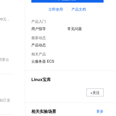
能，在提供云上最佳用户体验的同时，也针
文戏情感细腻自然，动作戏激烈拳拳到肉，实现更强表演能力
支持中英文自由切换，具备更强的噪声鲁棒性
ernetes 版 ACK
云聚AI 严选权益
AI 原生数据库服务发布
SSL 证书
对阿里云基础设施做了深度的优化。
立即使用
产品文档
，一键激活高效办公新体验
理容器应用的 K8s 服务
精选AI产品，从模型到应用全链提效
Agent 数据网关
堡垒机
99元，
AI 用量加速计划
云原生数据库 PolarDB
产品入门
应用
防火墙
、识别商机，让客服更高效、服务更出色。
新老同享，达量后返
Agentic Database 发布
用户指导
常见问题
千问办公
主机安全
NEW
最新动态
的智能体编程平台
一站式AI生产力平台
产品动态
AI 应用及服务市场
伶鹊
相关产品
企业级人与Agent协作平台，接入和调度多个数字员工
智能客服平台，对话机器人、对话分析、智能外呼
阿里云
AI 应用
云服务器 ECS
大模型服务平台百炼 - 全妙
大模型
应用创作平台
多模态内容创作工具，已接入 DeepSeek
自然语言处理
Linux宝库
数据标注
+关注
机器学习
要自己安
息提取
与 AI 智能体进行实时音视频通话
从文本、图片、视频中提取结构化的属性信息
构建支持视频理解的 AI 音视频实时通话应用
相关实验场景
更多