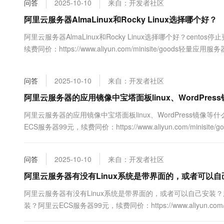
问答
2025-10-10
来自：开发者社区
大数据开发治理平台 Data
AI 产品 免费试用
网络
安全
云开发大赛
Tableau 订阅
阿里云服务器AlmaLinux和Rocky Linux选择哪个好？
1亿+ 大模型 tokens 和 
可观测
入门学习赛
中间件
AI空中课堂在线直播课
阿里云服务器AlmaLinux和Rocky Linux选择哪个好？ce
云防火墙
140+云产品 免费试用
大模型服务
续费同价：https://www.aliyun.com/minisite/goods轻量应用服务器低
上云与迁云
云原生的云上边界网络安全
产品新客免费试用，最长1
数据库
生态解决方案
千问AI平台-Token Plan
企业出海
大模型ACA认证体验
大数据计算
问答
2025-10-10
来自：开发者社区
助力企业全员 AI 认知与能
行业生态解决方案
政企业务
媒体服务
千问AI平台-模型体验
阿里云服务器的应用镜像中宝塔面板linux、WordPre
开发者生态解决方案
在线体验全尺寸、多种模态
企业服务与云通信
阿里云服务器的应用镜像中宝塔面板linux、WordPress
AI 开发和 AI 应用解决
ECS服务器99元，续费同价：https://www.aliyun.com/minisite/g
Happy 系列大模型
域名与网站
终端用户计算
问答
2025-10-10
来自：开发者社区
Serverless
阿里云服务器有没有Linux系统是带界面的，或者可以自
大模型解决方案
阿里云服务器有没有Linux系统是带界面的，或者可以自己安装
开发工具
快速部署 Dify，高效搭建 
装？阿里云ECS服务器99元，续费同价：https://www.aliyun.com
迁移与运维管理
https://www.aliyun.com/product/swas