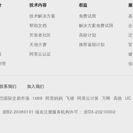
价
技术内容
权益
服
技术解决方案
免费试用
基
帮助文档
解决方案免费试用
企
开发者社区
高校计划
迁
天池大赛
推荐返现计划
官
器
阿里云认证
健
管理
信
联系我们
加入我们
巴国际交易市场
1688
阿里妈妈
飞猪
阿里云计算
万网
高德
UC
：
浙B2-20080101
域名注册服务机构许可：
浙D3-20210002