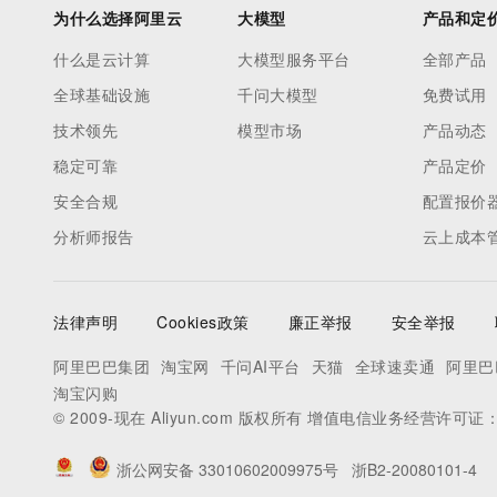
为什么选择阿里云
大模型
产品和定
什么是云计算
大模型服务平台
全部产品
全球基础设施
千问大模型
免费试用
技术领先
模型市场
产品动态
稳定可靠
产品定价
安全合规
配置报价
分析师报告
云上成本
法律声明
Cookies政策
廉正举报
安全举报
阿里巴巴集团
淘宝网
千问AI平台
天猫
全球速卖通
阿里巴
淘宝闪购
© 2009-现在 Aliyun.com 版权所有 增值电信业务经营许可证
浙公网安备 33010602009975号
浙B2-20080101-4