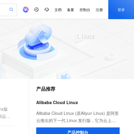
文档
备案
控制台
注册
登录
验
作计划
器
AI 活动
专业服务
服务伙伴合作计划
开发者社区
加入我们
产品动态
服务平台百炼
阿里云 OPC 创新助力计划
一站式生成采购清单，支持单品或批量购买
io：打造专属 AI 语音助手
S产品伙伴计划（繁花）
峰会
CS
造的大模型服务与应用开发平台
一句话生成原生可编辑精美 PPT 文稿
AI 生产力先锋
Al MaaS 服务伙伴赋能合作
域名
博文
Careers
至高可申请百万元
Qwen3.8-Max 模型上线
开启高性价比 AI 编程新体验
弹性可伸缩的云计算服务
Qwen-Audio-3.0-Realtime 端到端实时语音角色扮演
输入一句话想法, 轻松生成专业的 PPT
先锋实践拓展 AI 生产力的边界
Token 补贴，五大权
计划
海大会
伙伴信用分合作计划
商标
问答
社会招聘
益加速 OPC 成功
eek-V4-Pro
SS
一键部署幻兽帕鲁游戏服务器
飞天发布时刻
HOT
Open Search 向量检索版支
划
备案
电子书
校园招聘
pSeek-V4-Pro
视频创作，一键激活电商全链路生产力
稳定、安全、高性价比、高性能的云存储服务
一键购买专属联机服务器，轻松开启游戏
所见，即是所愿
持视频检索 Pipeline 功能
更多支持
划
公司注册
镜像站
视频生成
语音识别与合成
专属 QwenPaw
漫剧工坊：一站式动画创作平台
AI 实训营
HOT
应用身份服务 (IDaaS)
合作伙伴培训与认证
产品推荐
划
上云迁移
站生成，高效打造优质广告素材
全接入的云上超级电脑
从聊天伙伴进化为能主动干活的本地数字员工
快速生产连贯的高质量长漫剧
从基础到进阶，Agent 创客手把手教你
OpenClaw 管理能力上线
e-1.1-T2V
Qwen3-TTS-Flash
lScope
我要反馈
查询合作伙伴
畅细腻的高质量视频
离线语音合成大模型，多语言方言自适应，低延迟高稳定
n Alibaba Cloud ISV 合作
代维服务
建企业门户网站
10 分钟搭建微信、支付宝小程序
Alibaba Cloud Linux
MaxCompute MaxFrame 提
创新加速
ope
登录合作伙伴管理后台
我要建议
站，无忧落地极速上线
以可视化方式快速构建移动和 PC 门户网站
国内短信简单易用，安全可靠，秒级触达，全球覆盖200+国家和地区。
高效部署网站，快速应用到小程序
供自动弹性内存功能
nx版
e-1.1-I2V
Cosyvoice-V3-Flash
Alibaba Cloud Linux (原Aliyun Linux) 是阿里
和运维
安全
畅自然，细节丰富
高表现力语音合成大模型，语音克隆听感自然
我要投诉
PolarDB
云推出的下一代 Linux 发行版，它为云上应
上云场景组合购
Milvus 弹性伸缩功能新增节
伴
漫剧创作，剧本、分镜、视频高效生成
100%兼容MySQL、PostgreSQL，兼容Oracle，支持集中和分布式
覆盖90%+业务场景，专享组合折扣价
点支持范围
用程序环境提供 Linux 社区的最新增强功
2V
VPN
Fun-ASR
产品控制台