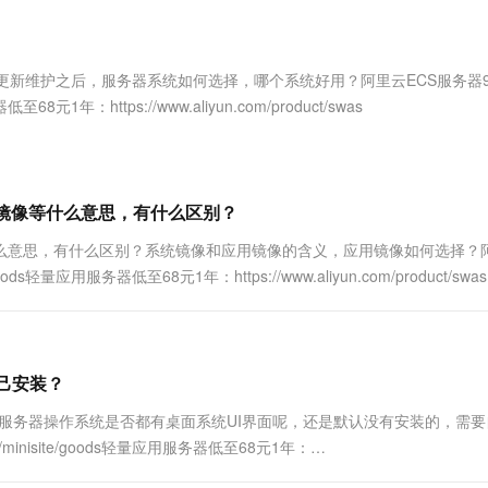
服务生态伙伴
视觉 Coding、空间感知、多模态思考等全面升级
1M上下文，专为长程任务能力而生
云工开物
企业应用
Works
Night Plan 支持 Qwen 3.8-Max
云原生大数据计算服务 MaxCompute
AI 办公
容器服务 Kub
NEW
Red Hat
30+ 款产品免费体验
Data Agent 驱动的一站式 Data+AI 开发治理平台
夜间 5 折，Qwen/Meoo/TokenPlan 客户专享
面向分析的企业级SaaS模式云数据仓库
AI智能应用
提供一站式管
科研合作
ERP
堂（旗舰版）
SUSE
ntos停止更新维护之后，服务器系统如何选择，哪个系统好用？阿里云ECS服务器
智能客服
AI 应用构建
大模型原生
CRM
至68元1年：https://www.aliyun.com/product/swas
防护产品
2个月
自动承接线索
建站小程序
Qoder
大模型服务平台百炼-应用模版
OA 办公系统
HOT
NEW
面向真实软件
个人版上线、团队版降价；千问3.8-Max首发发尝鲜
丰富多元化的应用模版和解决方案
力提升
财税管理
模板建站
万有无界
大模型服务平台百炼-智能体
ss镜像等什么意思，有什么区别？
400电话
定制建站
的模型效果
灵活可视化地构建企业级 Agent
镜像等什么意思，有什么区别？系统镜像和应用镜像的含义，应用镜像如何选择？
方案
广告营销
模板小程序
oods轻量应用服务器低至68元1年：https://www.aliyun.com/product/swas
秒悟
人工智能平台 PAI
定制小程序
云端极速 AI 
新一代 AI 视频生成模型，深度适配广告营销等场景
AI Native 的算法工程平台，一站式完成建模、训练、推理服务部署
APP 开发
建站系统
己安装？
？服务器操作系统是否都有桌面系统UI界面呢，还是默认没有安装的，需
AI 应用
10分钟微调：让0.6B模型媲美235B模
多模态数据信
/minisite/goods轻量应用服务器低至68元1年：
型
依托云原生高可用架构,实现Dify私有化部署
用1%尺寸在特定领域达到大模型90%以上效果