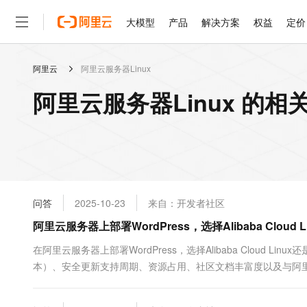
大模型
产品
解决方案
权益
定价
阿里云
阿里云服务器Linux
大模型
产品
解决方案
权益
定价
云市场
伙伴
服务
了解阿里云
精选产品
精选解决方案
普惠上云
产品定价
精选商城
成为销售伙伴
售前咨询
为什么选择阿里云
千问AI平台
阿里云服务器Linux 的相
了解云产品的定价详情
大模型服务平台百炼
千问办公，解锁你的工作
普惠上云 官方力荐
分销伙伴
在线服务
网站建设
什么是云计算
大
大模型服务与应用平台
企业级Agent产品，直接
云服务器38元/年起，超
咨询伙伴
多端小程序
技术领先
云上成本管理
售后服务
轻量应用服务器
Agency Agents：拥
官方推荐返现计划
大模型
精选产品
精选解决方案
Salesforce 国际版订阅
稳定可靠
管理和优化成本
推荐新用户得奖励，单订单
销售伙伴合作计划
自助服务
友盟天域
安全合规
人工智能与机器学习
AI
文本生成
云数据库 RDS
HappyHorse 打造一
云工开物
无影生态合作计划
在线服务
问答
2025-10-23
来自：开发者社区
观测云
分析师报告
高校专属算力普惠，学生认
计算
互联网应用开发
Qwen3.8-Max
HOT
Salesforce On Alibaba C
工单服务
阿里云服务器上部署WordPress，选择Alibaba Cloud L
智能体时代全能旗舰模型
Tuya 物联网平台阿里云
研究报告与白皮书
人工智能平台 PAI
快速拥有专属 OpenClaw
大模
Consulting Partner 合
大数据
容器
免费试用
短信专区
一站式AI开发、训练和推
在阿里云服务器上部署WordPress，选择Alibaba Cloud Li
蓝凌 OA
Qwen3.7-Plus
AI 大模型销售与服务生
现代化应用
本）、安全更新支持周期、资源占用、社区文档丰富度以及与阿
存储
天池大赛
能看、能想、能动手的多模
云解析DNS
解决方案免费试用 新老
电子合同
便利性上有何差异？对于追求长期稳定运行和易维护性的用户，哪种系
最高领取价值200元试用
安全
网络与CDN
AI 算法大赛
Qwen3-VL-Plus
畅捷通