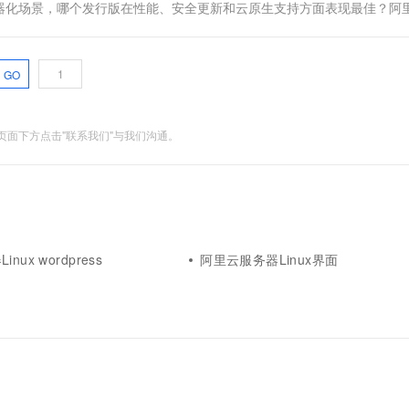
针对K8s和容器化场景，哪个发行版在性能、安全更新和云原生支持方面表现最佳？阿
GO
面下方点击"联系我们"与我们沟通。
ux wordpress
阿里云服务器Linux界面