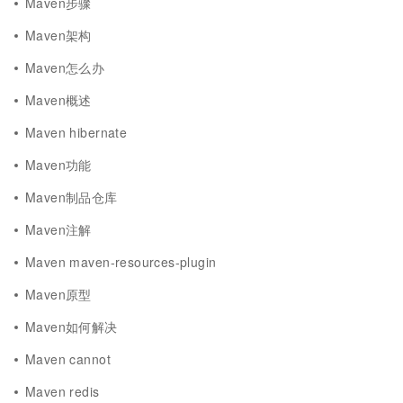
Maven步骤
Maven架构
Maven怎么办
Maven概述
Maven hibernate
Maven功能
Maven制品仓库
Maven注解
Maven maven-resources-plugin
Maven原型
Maven如何解决
Maven cannot
Maven redis