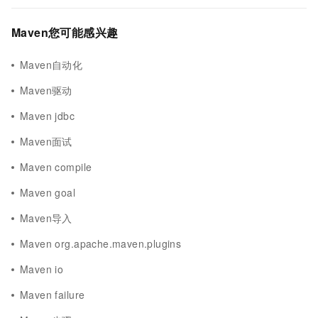
Maven您可能感兴趣
Maven自动化
Maven驱动
Maven jdbc
Maven面试
Maven compile
Maven goal
Maven导入
Maven org.apache.maven.plugins
Maven io
Maven failure