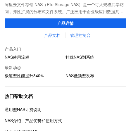
阿里云文件存储 NAS（File Storage NAS）是一个可大规模共享访
问，弹性扩展的分布式文件系统。广泛应用于企业级应用数据共
享、容器数据存储、AI 机器学习、Web 服务和内容管理、应用程序
产品详情
开发和测试、媒体和娱乐工作流等场景。
产品文档
管理控制台
产品入门
NAS使用流程
挂载NAS到系统
最新动态
极速型性能提升340%
NAS低频型发布
热门帮助文档
通用型NAS计费说明
NAS介绍、产品优势和使用方式