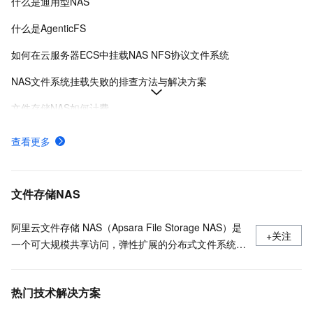
什么是通用型NAS
什么是AgenticFS
如何在云服务器ECS中挂载NAS NFS协议文件系统
NAS文件系统挂载失败的排查方法与解决方案
文件存储NAS如何计费
如何选择阿里云NAS和CPFS文件系统
查看更多
什么是极速型NAS
创建NAS分布式文件系统
文件存储NAS
阿里云文件存储 NAS（Apsara File Storage NAS）是
+关注
一个可大规模共享访问，弹性扩展的分布式文件系统。
广泛应用于企业级应用数据共享、容器数据存储、AI
机器学习、Web 服务和内容管理、应用程序开发和测
热门技术解决方案
试、媒体和娱乐工作流、数据库备份等场景。