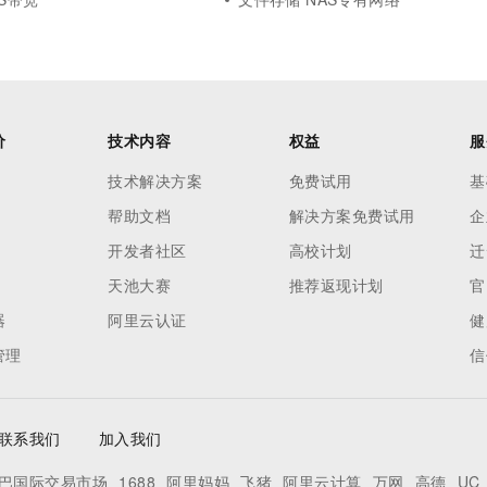
价
技术内容
权益
服
技术解决方案
免费试用
基
帮助文档
解决方案免费试用
企
开发者社区
高校计划
迁
天池大赛
推荐返现计划
官
器
阿里云认证
健
管理
信
联系我们
加入我们
巴国际交易市场
1688
阿里妈妈
飞猪
阿里云计算
万网
高德
UC