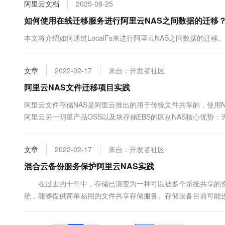
阿里云文档
2025-08-25
10 分钟在聊天系统中增加
专有云
如何使用在线迁移服务进行阿里云NAS之间数据的迁移
本文将介绍如何通过LocalFs来进行阿里云NAS之间数据的迁移。
文章
2022-02-17
来自：开发者社区
阿里云NAS文件迁移项目实践
阿里云文件存储NAS是阿里云推出的用于传统文件共享的，使用N
阿里云另一明星产品OSS以及块存储EBS的区别NAS核心优势
共享文件夹一样使用。即访问NAS和访问本地文件系统操作一致。 
件数：大约21万个目的：执行迁移任务，将全部文件迁移到阿里...
文章
2022-02-17
来自：开发者社区
混合云备份服务保护阿里云NAS实践
在过去的十年中，存储已演变为一种可以被多个系统共享的资源
统，能够提供简单易用的文件共享存储服务。存储设备目前可能
保护存储设备所在的系统安全已经不能满足需要了。核心数据一旦