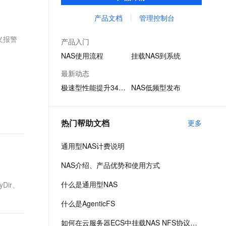
享、容器数据存储、AI 机器学习、Web 服务
文戏情感细腻自然，动作戏激烈拳拳到肉，实现更强表演能力
支持中英文自由切换，具备更强的噪声鲁棒性
ernetes 版 ACK
云聚AI 严选权益
AI 原生数据库服务发布
SSL 证书
和内容管理、应用程序开发和测试、媒体和
产品文档
管理控制台
，一键激活高效办公新体验
理容器应用的 K8s 服务
精选AI产品，从模型到应用全链提效
Agent 数据网关
娱乐工作流等场景。
堡垒机
义报警
AI 用量加速计划
云原生数据库 PolarDB
产品入门
应用
防火墙
、识别商机，让客服更高效、服务更出色。
新老同享，达量后返
Agentic Database 发布
NAS使用流程
挂载NAS到系统
千问办公
主机安全
NEW
最新动态
的智能体编程平台
一站式AI生产力平台
极速型性能提升340%
NAS低频型发布
AI 应用及服务市场
伶鹊
企业级人与Agent协作平台，接入和调度多个数字员工
智能客服平台，对话机器人、对话分析、智能外呼
AI 应用
热门帮助文档
更多
大模型服务平台百炼 - 全妙
大模型
应用创作平台
多模态内容创作工具，已接入 DeepSeek
通用型NAS计费说明
自然语言处理
NAS介绍、产品优势和使用方式
数据标注
什么是通用型NAS
Dir、
机器学习
息提取
与 AI 智能体进行实时音视频通话
什么是AgenticFS
从文本、图片、视频中提取结构化的属性信息
构建支持视频理解的 AI 音视频实时通话应用
如何在云服务器ECS中挂载NAS NFS协议文件系统