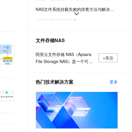
t.diy 一步搞定创意建站
构建大模型应用的安全防护体系
NAS文件系统挂载失败的排查方法与解决方案
通过自然语言交互简化开发流程,全栈开发支持
通过阿里云安全产品对 AI 应用进行安全防护
文件存储NAS如何计费
如何选择阿里云NAS和CPFS文件系统
文件存储NAS
什么是极速型NAS
创建NAS分布式文件系统
阿里云文件存储 NAS（Apsara
+关注
File Storage NAS）是一个可大
规模共享访问，弹性扩展的分布
式文件系统。广泛应用于企业级
热门技术解决方案
更多
应用数据共享、容器数据存储、
AI 机器学习、Web 服务和内容
管理、应用程序开发和测试、媒
体和娱乐工作流、数据库备份等
场景。