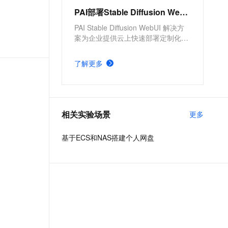
PAI部署Stable Diffusion WebUI服务
PAI Stable Diffusion WebUI 解决方
案为企业提供云上快速部署定制化的
文生图应用。提供了方便、高效的模
型部署产品，并支持根据实际需求，
了解更多
配置不同的服务版本及服务参数。具
有分钟级部署上线，方便快捷、开箱
即用，多版本部署方案，参数可定制
化调整的优势。
相关实验场景
更多
基于ECS和NAS搭建个人网盘