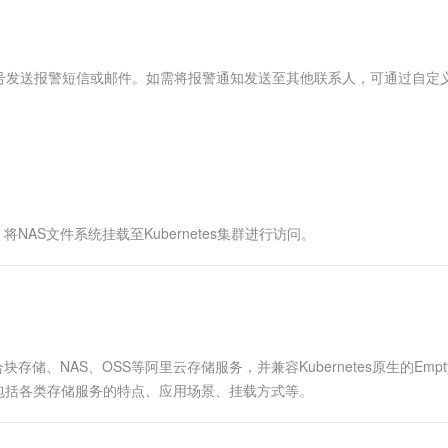
服务生态伙伴
视觉 Coding、空间感知、多模态思考等全面升级
1M上下文，专为长程任务能力而生
云工开物
企业应用
Works
Night Plan 支持 Qwen 3.8-Max
云原生大数据计算服务 MaxCompute
AI 办公
容器服务 Kub
NEW
Red Hat
30+ 款产品免费体验
Data Agent 驱动的一站式 Data+AI 开发治理平台
夜间 5 折，Qwen/Meoo/TokenPlan 客户专享
面向分析的企业级SaaS模式云数据仓库
AI智能应用
提供一站式管
科研合作
ERP
堂（旗舰版）
SUSE
号发送报警短信或邮件。如需将报警通知发送至其他联系人，可通过自定
智能客服
AI 应用构建
大模型原生
CRM
防护产品
2个月
自动承接线索
建站小程序
Qoder
大模型服务平台百炼-应用模版
OA 办公系统
HOT
NEW
面向真实软件
个人版上线、团队版降价；千问3.8-Max首发发尝鲜
丰富多元化的应用模版和解决方案
力提升
财税管理
模板建站
万有无界
大模型服务平台百炼-智能体
400电话
定制建站
的模型效果
灵活可视化地构建企业级 Agent
NAS文件系统挂载至Kubernetes集群进行访问。
方案
广告营销
模板小程序
秒悟
人工智能平台 PAI
定制小程序
云端极速 AI 
新一代 AI 视频生成模型，深度适配广告营销等场景
AI Native 的算法工程平台，一站式完成建模、训练、推理服务部署
APP 开发
建站系统
块存储、NAS、OSS等阿里云存储服务，并兼容Kubernetes原生的Empty
务，包括各类存储服务的特点、应用场景、挂载方式等。
AI 应用
10分钟微调：让0.6B模型媲美235B模
多模态数据信
型
依托云原生高可用架构,实现Dify私有化部署
用1%尺寸在特定领域达到大模型90%以上效果