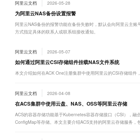
阿里云文档
2026-05-28
大数据开发治理平台 Data
AI 产品 免费试用
网络
安全
云开发大赛
Tableau 订阅
1亿+ 大模型 tokens 和 
为阿里云NAS备份设置报警
可观测
入门学习赛
中间件
AI空中课堂在线直播课
阿里云NAS备份的报警功能在备份失败时，默认会向阿里云主账
云防火墙
140+云产品 免费试用
大模型服务
上云与迁云
方式指定具体的联系人或联系组接收通知。
云原生的云上边界网络安全
产品新客免费试用，最长1
数据库
生态解决方案
千问AI平台-Token Plan
企业出海
大模型ACA认证体验
大数据计算
助力企业全员 AI 认知与能
阿里云文档
2026-05-07
行业生态解决方案
政企业务
媒体服务
千问AI平台-模型体验
如何通过阿里云CSI存储组件挂载NAS文件系统
开发者生态解决方案
在线体验全尺寸、多种模态
企业服务与云通信
本文介绍如何在ACK One注册集群中使用阿里云的CSI存储组件，将
AI 开发和 AI 应用解决
Happy 系列大模型
域名与网站
阿里云文档
2026-04-08
终端用户计算
在ACS集群中使用云盘、NAS、OSS等阿里云存储
Serverless
大模型解决方案
ACS的容器存储功能基于Kubernetes容器存储接口（CSI），融合
开发工具
ConfigMap等存储。本文主要介绍ACS支持的阿里云存储服
快速部署 Dify，高效搭建 
迁移与运维管理