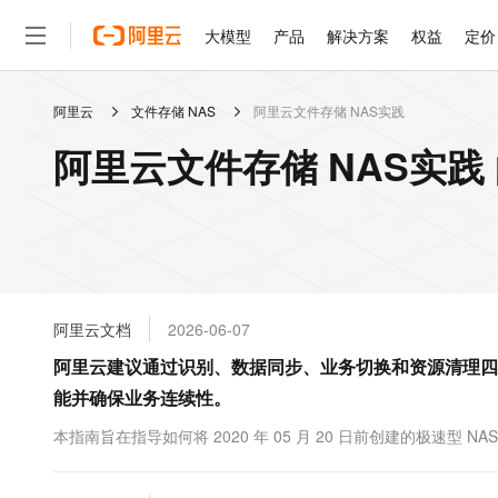
大模型
产品
解决方案
权益
定价
阿里云
文件存储 NAS
阿里云文件存储 NAS实践
大模型
产品
解决方案
权益
定价
云市场
伙伴
服务
了解阿里云
精选产品
精选解决方案
普惠上云
产品定价
精选商城
成为销售伙伴
售前咨询
为什么选择阿里云
千问AI平台
阿里云文件存储 NAS实践
了解云产品的定价详情
大模型服务平台百炼
千问办公，解锁你的工作
普惠上云 官方力荐
分销伙伴
在线服务
网站建设
什么是云计算
大
大模型服务与应用平台
企业级Agent产品，直接
云服务器38元/年起，超
咨询伙伴
多端小程序
技术领先
云上成本管理
售后服务
轻量应用服务器
Agency Agents：拥
官方推荐返现计划
大模型
精选产品
精选解决方案
Salesforce 国际版订阅
稳定可靠
管理和优化成本
推荐新用户得奖励，单订单
销售伙伴合作计划
自助服务
友盟天域
安全合规
人工智能与机器学习
AI
文本生成
云数据库 RDS
HappyHorse 打造一
云工开物
无影生态合作计划
在线服务
阿里云文档
2026-06-07
观测云
分析师报告
高校专属算力普惠，学生认
计算
互联网应用开发
Qwen3.8-Max
HOT
Salesforce On Alibaba C
工单服务
阿里云建议通过识别、数据同步、业务切换和资源清理四个
智能体时代全能旗舰模型
Tuya 物联网平台阿里云
研究报告与白皮书
人工智能平台 PAI
快速拥有专属 OpenClaw
大模
Consulting Partner 合
大数据
容器
能并确保业务连续性。
免费试用
短信专区
一站式AI开发、训练和推
蓝凌 OA
Qwen3.7-Plus
AI 大模型销售与服务生
现代化应用
存储
天池大赛
本指南旨在指导如何将 2020 年 05 月 20 日前创建的极速型 N
能看、能想、能动手的多模
云解析DNS
解决方案免费试用 新老
电子合同
最高领取价值200元试用
安全
网络与CDN
AI 算法大赛
Qwen3-VL-Plus
畅捷通