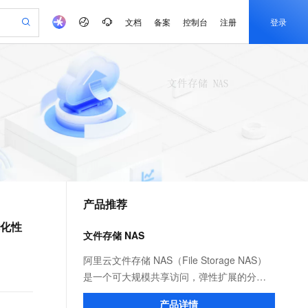
文档
备案
控制台
注册
登录
验
作计划
器
AI 活动
专业服务
服务伙伴合作计划
开发者社区
加入我们
产品动态
服务平台百炼
阿里云 OPC 创新助力计划
一站式生成采购清单，支持单品或批量购买
io：打造专属 AI 语音助手
S产品伙伴计划（繁花）
峰会
CS
造的大模型服务与应用开发平台
一句话生成原生可编辑精美 PPT 文稿
AI 生产力先锋
Al MaaS 服务伙伴赋能合作
域名
博文
Careers
至高可申请百万元
Qwen3.8-Max 模型上线
开启高性价比 AI 编程新体验
弹性可伸缩的云计算服务
Qwen-Audio-3.0-Realtime 端到端实时语音角色扮演
输入一句话想法, 轻松生成专业的 PPT
先锋实践拓展 AI 生产力的边界
Token 补贴，五大权
计划
海大会
伙伴信用分合作计划
商标
问答
社会招聘
益加速 OPC 成功
eek-V4-Pro
SS
一键部署幻兽帕鲁游戏服务器
飞天发布时刻
HOT
Open Search 向量检索版支
划
备案
电子书
校园招聘
pSeek-V4-Pro
视频创作，一键激活电商全链路生产力
稳定、安全、高性价比、高性能的云存储服务
一键购买专属联机服务器，轻松开启游戏
所见，即是所愿
持视频检索 Pipeline 功能
更多支持
划
公司注册
镜像站
视频生成
语音识别与合成
专属 QwenPaw
漫剧工坊：一站式动画创作平台
AI 实训营
HOT
应用身份服务 (IDaaS)
合作伙伴培训与认证
产品推荐
划
上云迁移
站生成，高效打造优质广告素材
全接入的云上超级电脑
从聊天伙伴进化为能主动干活的本地数字员工
快速生产连贯的高质量长漫剧
从基础到进阶，Agent 创客手把手教你
OpenClaw 管理能力上线
e-1.1-T2V
Qwen3-TTS-Flash
lScope
我要反馈
查询合作伙伴
优化性
畅细腻的高质量视频
离线语音合成大模型，多语言方言自适应，低延迟高稳定
n Alibaba Cloud ISV 合作
代维服务
建企业门户网站
10 分钟搭建微信、支付宝小程序
文件存储 NAS
MaxCompute MaxFrame 提
创新加速
ope
登录合作伙伴管理后台
我要建议
站，无忧落地极速上线
以可视化方式快速构建移动和 PC 门户网站
国内短信简单易用，安全可靠，秒级触达，全球覆盖200+国家和地区。
高效部署网站，快速应用到小程序
供自动弹性内存功能
e-1.1-I2V
Cosyvoice-V3-Flash
阿里云文件存储 NAS（File Storage NAS）
安全
畅自然，细节丰富
高表现力语音合成大模型，语音克隆听感自然
我要投诉
PolarDB
是一个可大规模共享访问，弹性扩展的分布
上云场景组合购
Milvus 弹性伸缩功能新增节
伴
漫剧创作，剧本、分镜、视频高效生成
100%兼容MySQL、PostgreSQL，兼容Oracle，支持集中和分布式
覆盖90%+业务场景，专享组合折扣价
点支持范围
式文件系统。广泛应用于企业级应用数据共
2V
VPN
Fun-ASR
产品详情