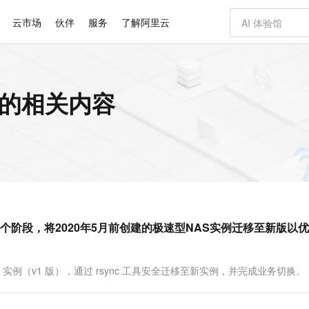
云市场
伙伴
服务
了解阿里云
AI 特惠
数据与 API
成为产品伙伴
企业增值服务
最佳实践
价格计算器
AI 场景体
基础软件
产品伙伴合
阿里云认证
市场活动
配置报价
大模型
 的相关内容
自助选配和估算价格
新方式
睿译宝，AI翻译排版一步到位
智启 AI 普惠权益
产品生态集成认证中心
企业支持计划
云上春晚
域名与网站
千问官方 MaaS 平台，为开发者和 Agent 而生，新用户赠送 1 亿 + tokens 额度
Qwen Aud
AI Coding
阿里云Maa
2026 阿里云
云服务器 E
为企业打
数据集
Windows
大模型认证
模型
NEW
NEW
交付可用成果
值低价云产品抢先购
上传文档即自动完成翻译和格式还原
至高享 1亿+免费 tokens，加速 Al 应用落地
提供智能易用的域名与建站服务
智能编程，一键
安全可靠、
产品生态伙伴
专家技术服务
云上奥运之旅
弹性计算合作
阿里云中企出
手机三要素
宝塔 Linux
全部认证
价格优势
有专属领域专家
GLM-5.2：长任务时代开源旗舰模型
阿里云 OPC 创新助力计划
千问大模型
即刻拥有 DeepS
AI 电商营销
对象存储 O
大模型
产品生态伙伴工作台
企业增值服务台
云栖战略参考
云存储合作计
云栖大会
身份实名认证
CentOS
训练营
推动算力普惠，释放技术红利
最高返9万
多领域专家智能体,一键组建 AI 虚拟交付团队
快速构建应用程序和网站，即刻迈出上云第一步
至高百万元 Token 补贴，加速一人公司成长
多元化、高性能、安全可靠的大模型服务
真正可用的 1M 上下文,一次完成代码全链路开发
轻松解锁专属 Dee
从图文生成到
云上的中国
数据库合作计
活动全景
短信
Docker
图片和
站式影视创作平台
Hermes Agent，打造自进化智能体
Token Plan 模型订阅计划
数字证书管理服务（原SSL证书）
5 分钟轻松部署
AI 广告创作
无影云电脑
企业成长
NEW
信息公告
看见新力量
云网络合作计
OCR 文字识别
JAVA
证享300元代金券
可视化编排打通从文字构思到成片全链路闭环
全托管，含MySQL、PostgreSQL、SQL Server、MariaDB多引擎
自主进化，持久记忆，越用越聪明
Qwen3.8-Max 首发尝鲜，限时加量 10 倍，夜间低至2折
实现全站HTTPS，呈现可信的WEB访问
图文、视频一
随时随地安
Kimi-K3
HappyHors
NEW
魔搭 Mode
loud
服务实践
官网公告
阶段，将2020年5月前创建的极速型NAS实例迁移至新版以
Kimi 最新旗舰模型，长程编程与推理利器
让文字生成流
金融模力时刻
Salesforce O
版
发票查验
全能环境
Claude Code + GStack 打造工程团队
千问办公，限时限量积分加倍
Qoder
低代码高效构
AI 建站
短信服务
型
NEW
作计划
计划
创新中心
魔搭 ModelSc
健康状态
理服务
让AI从“聊天伙伴”进化为能干活的“数字员工”
安装技能 GStack，拥有专属 AI 工程团队
你的AI工作搭子，覆盖日常办公高频场景
面向真实软件的智能体编程平台
0 代码专业建
客户案例
天气预报查询
操作系统
Deepseek-v4-pro
HappyHors
态合作计划
AS 实例（v1 版），通过 rsync 工具安全迁移至新实例，并完成业务切换。
态智能体模型
旗舰 MoE 大模型，百万上下文与顶尖推理能力
图生视频，流
同享
万小智 AI 建站低至 15元/月
Qoder CN
AI 短剧/漫剧
云原生数据库 
快递物流查询
WordPress
成为服务伙
高校合作
点，立即开启云上创新
覆盖公网/内网、递归/权威、移动APP等全场景解析服务
送.CN域名，送备案服务码
基于千问大模型等，支持代码智能生成、研发智能问答
AI助力短剧
GLM-5.2
Wan2.7-T
Ubuntu