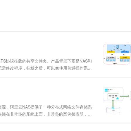
一个 AI 助手
超强辅助，Bol
即刻拥有 DeepSeek-R1 满血版
在企业官网、通讯软件中为客户提供 AI 客服
？
多种方案随心选，轻松解锁专属 DeepSeek
FS协议挂载的共享文件夹。产品背景下图是NAS和
：无需修改程序，挂载之后，可以像使用普通操作系统
需求场景产品类型：极速型NAS使用量：400GiB文
.
，阿里云NAS提供了一种分布式网络文件存储系
连接在非常多的系统上面，非常多的案例都表明，只
遭到破坏将造成不可挽回的损失。 ...