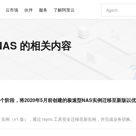
云市场
伙伴
服务
了解阿里云
AI 特惠
数据与 API
成为产品伙伴
企业增值服务
最佳实践
价格计算器
AI 场景体
基础软件
产品伙伴合
阿里云认证
市场活动
配置报价
大模型
AS 的相关内容
自助选配和估算价格
新方式
睿译宝，AI翻译排版一步到位
智启 AI 普惠权益
产品生态集成认证中心
企业支持计划
云上春晚
域名与网站
千问官方 MaaS 平台，为开发者和 Agent 而生，新用户赠送 1 亿 + tokens 额度
Qwen Aud
AI Coding
阿里云Maa
2026 阿里云
云服务器 E
为企业打
数据集
Windows
大模型认证
模型
NEW
NEW
交付可用成果
值低价云产品抢先购
上传文档即自动完成翻译和格式还原
至高享 1亿+免费 tokens，加速 Al 应用落地
提供智能易用的域名与建站服务
智能编程，一键
安全可靠、
产品生态伙伴
专家技术服务
云上奥运之旅
弹性计算合作
阿里云中企出
手机三要素
宝塔 Linux
全部认证
价格优势
有专属领域专家
GLM-5.2：长任务时代开源旗舰模型
阿里云 OPC 创新助力计划
千问大模型
即刻拥有 DeepS
AI 电商营销
对象存储 O
大模型
产品生态伙伴工作台
企业增值服务台
云栖战略参考
云存储合作计
云栖大会
身份实名认证
CentOS
训练营
推动算力普惠，释放技术红利
最高返9万
多领域专家智能体,一键组建 AI 虚拟交付团队
快速构建应用程序和网站，即刻迈出上云第一步
至高百万元 Token 补贴，加速一人公司成长
多元化、高性能、安全可靠的大模型服务
真正可用的 1M 上下文,一次完成代码全链路开发
轻松解锁专属 Dee
从图文生成到
云上的中国
数据库合作计
活动全景
短信
Docker
图片和
站式影视创作平台
Hermes Agent，打造自进化智能体
Token Plan 模型订阅计划
数字证书管理服务（原SSL证书）
5 分钟轻松部署
AI 广告创作
无影云电脑
企业成长
NEW
信息公告
看见新力量
云网络合作计
OCR 文字识别
JAVA
证享300元代金券
可视化编排打通从文字构思到成片全链路闭环
全托管，含MySQL、PostgreSQL、SQL Server、MariaDB多引擎
自主进化，持久记忆，越用越聪明
Qwen3.8-Max 首发尝鲜，限时加量 10 倍，夜间低至2折
实现全站HTTPS，呈现可信的WEB访问
图文、视频一
随时随地安
Kimi-K3
HappyHors
NEW
魔搭 Mode
loud
服务实践
官网公告
阶段，将2020年5月前创建的极速型NAS实例迁移至新版以
Kimi 最新旗舰模型，长程编程与推理利器
让文字生成流
金融模力时刻
Salesforce O
版
发票查验
全能环境
Claude Code + GStack 打造工程团队
千问办公，限时限量积分加倍
Qoder
低代码高效构
AI 建站
短信服务
型
NEW
作计划
计划
创新中心
魔搭 ModelSc
健康状态
理服务
让AI从“聊天伙伴”进化为能干活的“数字员工”
安装技能 GStack，拥有专属 AI 工程团队
你的AI工作搭子，覆盖日常办公高频场景
面向真实软件的智能体编程平台
0 代码专业建
客户案例
天气预报查询
操作系统
Deepseek-v4-pro
HappyHors
态合作计划
AS 实例（v1 版），通过 rsync 工具安全迁移至新实例，并完成业务切换。
态智能体模型
旗舰 MoE 大模型，百万上下文与顶尖推理能力
图生视频，流
同享
万小智 AI 建站低至 15元/月
Qoder CN
AI 短剧/漫剧
云原生数据库 
快递物流查询
WordPress
成为服务伙
高校合作
点，立即开启云上创新
覆盖公网/内网、递归/权威、移动APP等全场景解析服务
送.CN域名，送备案服务码
基于千问大模型等，支持代码智能生成、研发智能问答
AI助力短剧
GLM-5.2
Wan2.7-T
Ubuntu