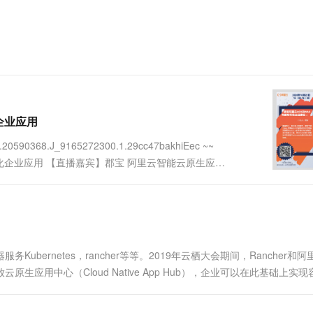
一个 AI 助手
超强辅助，Bol
即刻拥有 DeepSeek-R1 满血版
在企业官网、通讯软件中为客户提供 AI 客服
？
多种方案随心选，轻松解锁专属 DeepSeek
企业应用
.20590368.J_9165272300.1.29cc47bakhiEec ~~
化企业应用 【直播嘉宾】郡宝 阿里云智能云原生应用
编排、业务上云等方向有丰富经...
ubernetes，rancher等等。2019年云栖大会期间，Rancher和
云原生应用中心（Cloud Native App Hub），企业可以在此基础上实
云原生混合云架....