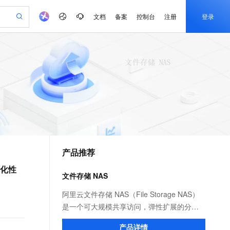
文档
备案
控制台
注册
登录
验
作计划
器
AI 活动
专业服务
服务伙伴合作计划
开发者社区
加入我们
产品动态
服务平台百炼
阿里云 OPC 创新助力计划
一站式生成采购清单，支持单品或批量购买
io：打造专属 AI 语音助手
S产品伙伴计划（繁花）
峰会
CS
造的大模型服务与应用开发平台
一句话生成原生可编辑精美 PPT 文稿
AI 生产力先锋
Al MaaS 服务伙伴赋能合作
域名
博文
Careers
至高可申请百万元
Qwen3.8-Max 模型上线
开启高性价比 AI 编程新体验
弹性可伸缩的云计算服务
Qwen-Audio-3.0-Realtime 端到端实时语音角色扮演
输入一句话想法, 轻松生成专业的 PPT
先锋实践拓展 AI 生产力的边界
Token 补贴，五大权
计划
海大会
伙伴信用分合作计划
商标
问答
社会招聘
益加速 OPC 成功
eek-V4-Pro
SS
一键部署幻兽帕鲁游戏服务器
飞天发布时刻
HOT
Open Search 向量检索版支
划
备案
电子书
校园招聘
pSeek-V4-Pro
视频创作，一键激活电商全链路生产力
稳定、安全、高性价比、高性能的云存储服务
一键购买专属联机服务器，轻松开启游戏
所见，即是所愿
持视频检索 Pipeline 功能
更多支持
划
公司注册
镜像站
视频生成
语音识别与合成
专属 QwenPaw
漫剧工坊：一站式动画创作平台
AI 实训营
HOT
应用身份服务 (IDaaS)
合作伙伴培训与认证
产品推荐
划
上云迁移
站生成，高效打造优质广告素材
全接入的云上超级电脑
从聊天伙伴进化为能主动干活的本地数字员工
快速生产连贯的高质量长漫剧
从基础到进阶，Agent 创客手把手教你
OpenClaw 管理能力上线
e-1.1-T2V
Qwen3-TTS-Flash
lScope
我要反馈
查询合作伙伴
优化性
畅细腻的高质量视频
离线语音合成大模型，多语言方言自适应，低延迟高稳定
n Alibaba Cloud ISV 合作
代维服务
建企业门户网站
10 分钟搭建微信、支付宝小程序
文件存储 NAS
MaxCompute MaxFrame 提
创新加速
ope
登录合作伙伴管理后台
我要建议
站，无忧落地极速上线
以可视化方式快速构建移动和 PC 门户网站
国内短信简单易用，安全可靠，秒级触达，全球覆盖200+国家和地区。
高效部署网站，快速应用到小程序
供自动弹性内存功能
e-1.1-I2V
Cosyvoice-V3-Flash
阿里云文件存储 NAS（File Storage NAS）
安全
畅自然，细节丰富
高表现力语音合成大模型，语音克隆听感自然
我要投诉
PolarDB
是一个可大规模共享访问，弹性扩展的分布
上云场景组合购
Milvus 弹性伸缩功能新增节
伴
漫剧创作，剧本、分镜、视频高效生成
100%兼容MySQL、PostgreSQL，兼容Oracle，支持集中和分布式
覆盖90%+业务场景，专享组合折扣价
点支持范围
式文件系统。广泛应用于企业级应用数据共
2V
VPN
Fun-ASR
产品详情