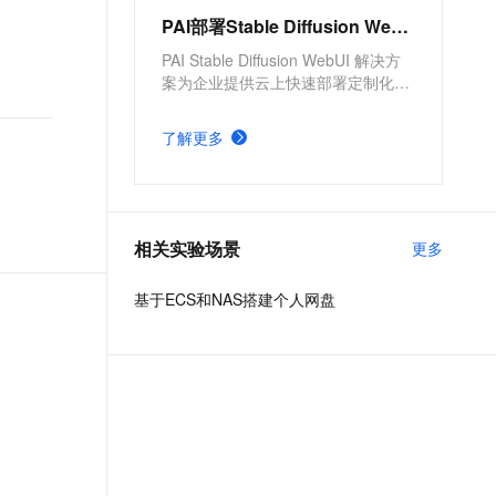
PAI部署Stable Diffusion WebUI服务
PAI Stable Diffusion WebUI 解决方
案为企业提供云上快速部署定制化的
文生图应用。提供了方便、高效的模
型部署产品，并支持根据实际需求，
了解更多
配置不同的服务版本及服务参数。具
有分钟级部署上线，方便快捷、开箱
即用，多版本部署方案，参数可定制
化调整的优势。
相关实验场景
更多
基于ECS和NAS搭建个人网盘