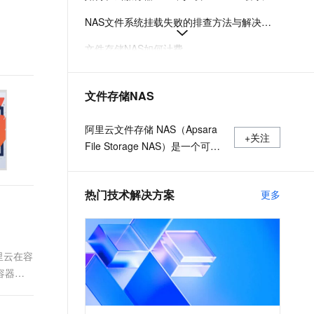
t.diy 一步搞定创意建站
构建大模型应用的安全防护体系
NAS文件系统挂载失败的排查方法与解决方案
通过自然语言交互简化开发流程,全栈开发支持
通过阿里云安全产品对 AI 应用进行安全防护
文件存储NAS如何计费
如何选择阿里云NAS和CPFS文件系统
文件存储NAS
什么是极速型NAS
创建NAS分布式文件系统
阿里云文件存储 NAS（Apsara
+关注
File Storage NAS）是一个可大
规模共享访问，弹性扩展的分布
式文件系统。广泛应用于企业级
热门技术解决方案
更多
应用数据共享、容器数据存储、
AI 机器学习、Web 服务和内容
管理、应用程序开发和测试、媒
体和娱乐工作流、数据库备份等
阿里云在容
场景。
现容器应