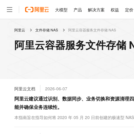
大模型
产品
解决方案
权益
定价
阿里云
文件存储 NAS
阿里云容器服务文件存储 NAS
大模型
产品
解决方案
权益
定价
云市场
伙伴
服务
了解阿里云
精选产品
精选解决方案
普惠上云
产品定价
精选商城
成为销售伙伴
售前咨询
为什么选择阿里云
千问AI平台
阿里云容器服务文件存储 N
了解云产品的定价详情
大模型服务平台百炼
千问办公，解锁你的工作
普惠上云 官方力荐
分销伙伴
在线服务
网站建设
什么是云计算
大
大模型服务与应用平台
企业级Agent产品，直接
云服务器38元/年起，超
咨询伙伴
多端小程序
技术领先
云上成本管理
售后服务
轻量应用服务器
Agency Agents：拥
官方推荐返现计划
大模型
精选产品
精选解决方案
Salesforce 国际版订阅
稳定可靠
管理和优化成本
推荐新用户得奖励，单订单
销售伙伴合作计划
自助服务
友盟天域
安全合规
人工智能与机器学习
AI
文本生成
云数据库 RDS
HappyHorse 打造一
云工开物
无影生态合作计划
在线服务
阿里云文档
2026-06-07
观测云
分析师报告
高校专属算力普惠，学生认
计算
互联网应用开发
Qwen3.8-Max
HOT
Salesforce On Alibaba C
工单服务
阿里云建议通过识别、数据同步、业务切换和资源清理四个
智能体时代全能旗舰模型
Tuya 物联网平台阿里云
研究报告与白皮书
人工智能平台 PAI
快速拥有专属 OpenClaw
大模
Consulting Partner 合
大数据
容器
能并确保业务连续性。
免费试用
短信专区
一站式AI开发、训练和推
蓝凌 OA
Qwen3.7-Plus
AI 大模型销售与服务生
现代化应用
存储
天池大赛
本指南旨在指导如何将 2020 年 05 月 20 日前创建的极速型 N
能看、能想、能动手的多模
云解析DNS
解决方案免费试用 新老
电子合同
最高领取价值200元试用
安全
网络与CDN
AI 算法大赛
Qwen3-VL-Plus
畅捷通