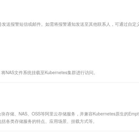
服务生态伙伴
视觉 Coding、空间感知、多模态思考等全面升级
1M上下文，专为长程任务能力而生
云工开物
企业应用
Works
Night Plan 支持 Qwen 3.8-Max
云原生大数据计算服务 MaxCompute
AI 办公
容器服务 Kub
NEW
Red Hat
30+ 款产品免费体验
Data Agent 驱动的一站式 Data+AI 开发治理平台
夜间 5 折，Qwen/Meoo/TokenPlan 客户专享
面向分析的企业级SaaS模式云数据仓库
AI智能应用
提供一站式管
科研合作
ERP
堂（旗舰版）
SUSE
号发送报警短信或邮件。如需将报警通知发送至其他联系人，可通过自定
智能客服
AI 应用构建
大模型原生
CRM
防护产品
2个月
自动承接线索
建站小程序
Qoder
大模型服务平台百炼-应用模版
OA 办公系统
HOT
NEW
面向真实软件
个人版上线、团队版降价；千问3.8-Max首发发尝鲜
丰富多元化的应用模版和解决方案
力提升
财税管理
模板建站
万有无界
大模型服务平台百炼-智能体
400电话
定制建站
的模型效果
灵活可视化地构建企业级 Agent
NAS文件系统挂载至Kubernetes集群进行访问。
方案
广告营销
模板小程序
秒悟
人工智能平台 PAI
定制小程序
云端极速 AI 
新一代 AI 视频生成模型，深度适配广告营销等场景
AI Native 的算法工程平台，一站式完成建模、训练、推理服务部署
APP 开发
建站系统
块存储、NAS、OSS等阿里云存储服务，并兼容Kubernetes原生的Empty
务，包括各类存储服务的特点、应用场景、挂载方式等。
AI 应用
10分钟微调：让0.6B模型媲美235B模
多模态数据信
型
依托云原生高可用架构,实现Dify私有化部署
用1%尺寸在特定领域达到大模型90%以上效果