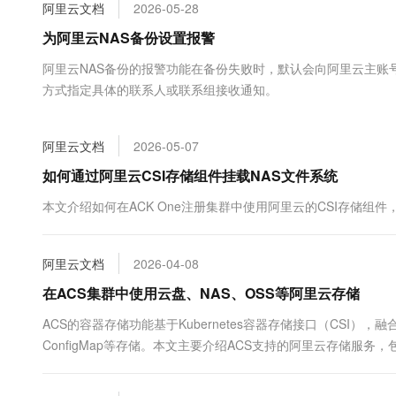
阿里云文档
2026-05-28
大数据开发治理平台 Data
AI 产品 免费试用
网络
安全
云开发大赛
Tableau 订阅
1亿+ 大模型 tokens 和 
为阿里云NAS备份设置报警
可观测
入门学习赛
中间件
AI空中课堂在线直播课
阿里云NAS备份的报警功能在备份失败时，默认会向阿里云主账
云防火墙
140+云产品 免费试用
大模型服务
上云与迁云
方式指定具体的联系人或联系组接收通知。
云原生的云上边界网络安全
产品新客免费试用，最长1
数据库
生态解决方案
千问AI平台-Token Plan
企业出海
大模型ACA认证体验
大数据计算
助力企业全员 AI 认知与能
阿里云文档
2026-05-07
行业生态解决方案
政企业务
媒体服务
千问AI平台-模型体验
如何通过阿里云CSI存储组件挂载NAS文件系统
开发者生态解决方案
在线体验全尺寸、多种模态
企业服务与云通信
本文介绍如何在ACK One注册集群中使用阿里云的CSI存储组件，将
AI 开发和 AI 应用解决
Happy 系列大模型
域名与网站
阿里云文档
2026-04-08
终端用户计算
在ACS集群中使用云盘、NAS、OSS等阿里云存储
Serverless
大模型解决方案
ACS的容器存储功能基于Kubernetes容器存储接口（CSI），融合
开发工具
ConfigMap等存储。本文主要介绍ACS支持的阿里云存储服
快速部署 Dify，高效搭建 
迁移与运维管理