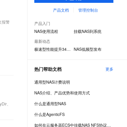
享、容器数据存储、AI 机器学习、Web 服务
文戏情感细腻自然，动作戏激烈拳拳到肉，实现更强表演能力
支持中英文自由切换，具备更强的噪声鲁棒性
ernetes 版 ACK
云聚AI 严选权益
AI 原生数据库服务发布
SSL 证书
和内容管理、应用程序开发和测试、媒体和
产品文档
管理控制台
，一键激活高效办公新体验
理容器应用的 K8s 服务
精选AI产品，从模型到应用全链提效
Agent 数据网关
娱乐工作流等场景。
堡垒机
义报警
AI 用量加速计划
云原生数据库 PolarDB
产品入门
应用
防火墙
、识别商机，让客服更高效、服务更出色。
新老同享，达量后返
Agentic Database 发布
NAS使用流程
挂载NAS到系统
千问办公
主机安全
NEW
最新动态
的智能体编程平台
一站式AI生产力平台
极速型性能提升340%
NAS低频型发布
AI 应用及服务市场
伶鹊
企业级人与Agent协作平台，接入和调度多个数字员工
智能客服平台，对话机器人、对话分析、智能外呼
AI 应用
热门帮助文档
更多
大模型服务平台百炼 - 全妙
大模型
应用创作平台
多模态内容创作工具，已接入 DeepSeek
通用型NAS计费说明
自然语言处理
NAS介绍、产品优势和使用方式
数据标注
什么是通用型NAS
Dir、
机器学习
息提取
与 AI 智能体进行实时音视频通话
什么是AgenticFS
从文本、图片、视频中提取结构化的属性信息
构建支持视频理解的 AI 音视频实时通话应用
如何在云服务器ECS中挂载NAS NFS协议文件系统