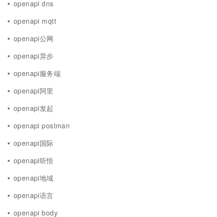
openapi dns
openapi mqtt
openapi公网
openapi异步
openapi服务端
openapi阿里
openapi发起
openapi postman
openapi国际
openapi听悟
openapi地域
openapi语言
openapi body