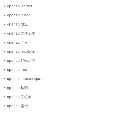
openapi server
openapi error
openapi限流
openapi文件上传
openapi仓库
openapi explorer
openapi代码示例
openapi rds
openapi maxcompute
openapi检测
openapi字符串
openapi案例