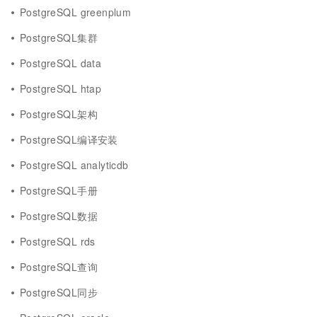
PostgreSQL greenplum
PostgreSQL集群
PostgreSQL data
PostgreSQL htap
PostgreSQL架构
PostgreSQL编译安装
PostgreSQL analyticdb
PostgreSQL手册
PostgreSQL数据
PostgreSQL rds
PostgreSQL查询
PostgreSQL同步