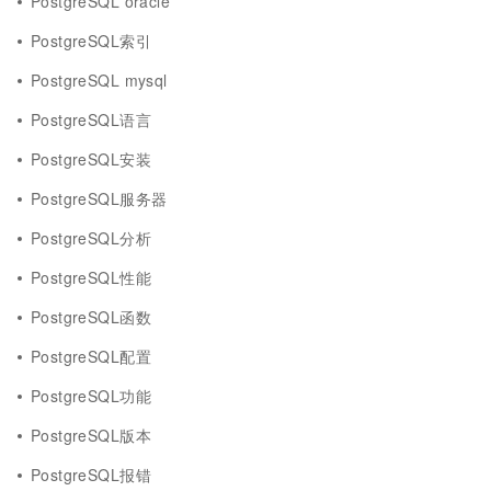
PostgreSQL oracle
PostgreSQL索引
PostgreSQL mysql
PostgreSQL语言
PostgreSQL安装
PostgreSQL服务器
PostgreSQL分析
PostgreSQL性能
PostgreSQL函数
PostgreSQL配置
PostgreSQL功能
PostgreSQL版本
PostgreSQL报错