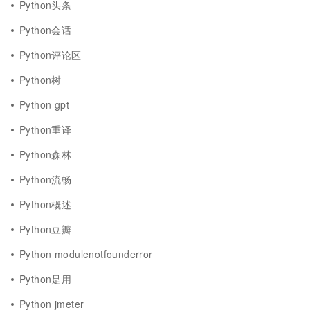
Python头条
Python会话
Python评论区
Python树
Python gpt
Python重译
Python森林
Python流畅
Python概述
Python豆瓣
Python modulenotfounderror
Python是用
Python jmeter