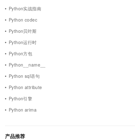
Python实战指南
Python codec
Python贝叶斯
Python运行时
Python方包
Python__name__
Python sql语句
Python attribute
Python引擎
Python arima
产品推荐