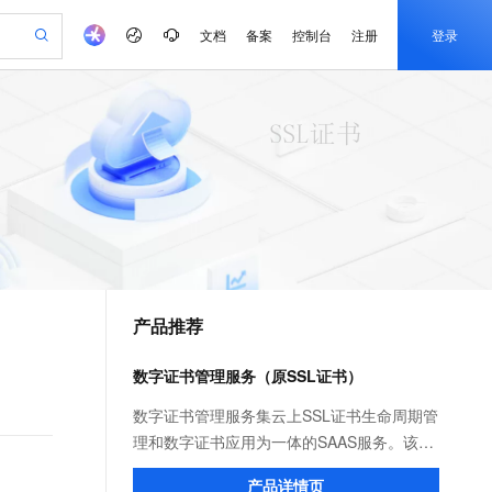
文档
备案
控制台
注册
登录
验
作计划
器
AI 活动
专业服务
服务伙伴合作计划
开发者社区
加入我们
产品动态
服务平台百炼
阿里云 OPC 创新助力计划
一站式生成采购清单，支持单品或批量购买
可编辑精美 PPT 文稿
S产品伙伴计划（繁花）
峰会
CS
造的大模型服务与应用开发平台
Agency Agents：拥有专属领域专家
AI 生产力先锋
Al MaaS 服务伙伴赋能合作
域名
博文
Careers
至高可申请百万元
Qwen3.8-Max 模型上线
 轻松生成专业的 PPT
开启高性价比 AI 编程新体验
弹性可伸缩的云计算服务
先锋实践拓展 AI 生产力的边界
多领域专家智能体,一键组建 AI 虚拟交付团队
Token 补贴，五大权
计划
海大会
伙伴信用分合作计划
商标
问答
社会招聘
益加速 OPC 成功
帕鲁游戏服务器
SS
HappyHorse 打造一站式影视创作平台
飞天发布时刻
HOT
Open Search 向量检索版支
划
备案
电子书
校园招聘
联机服务器，轻松开启游戏
视频创作，一键激活电商全链路生产力
稳定、安全、高性价比、高性能的云存储服务
所见，即是所愿
持视频检索 Pipeline 功能
可视化编排打通从文字构思到成片全链路闭环
更多支持
划
公司注册
镜像站
视频生成
语音识别与合成
 智能体与工作流应用
漫剧工坊：一站式动画创作平台
AI 实训营
应用身份服务 (IDaaS)
合作伙伴培训与认证
产品推荐
划
上云迁移
站生成，高效打造优质广告素材
全接入的云上超级电脑
通过阿里云百炼高效搭建AI应用,助力高效开发
快速生产连贯的高质量长漫剧
从基础到进阶，Agent 创客手把手教你
OpenClaw 管理能力上线
e-1.1-T2V
Qwen3-TTS-Flash
lScope
我要反馈
查询合作伙伴
畅细腻的高质量视频
离线语音合成大模型，多语言方言自适应，低延迟高稳定
n Alibaba Cloud ISV 合作
代维服务
建企业门户网站
10 分钟搭建微信、支付宝小程序
数字证书管理服务（原SSL证书）
MaxCompute MaxFrame 提
创新加速
ope
登录合作伙伴管理后台
我要建议
站，无忧落地极速上线
以可视化方式快速构建移动和 PC 门户网站
国内短信简单易用，安全可靠，秒级触达，全球覆盖200+国家和地区。
高效部署网站，快速应用到小程序
供自动弹性内存功能
e-1.1-I2V
Cosyvoice-V3-Flash
数字证书管理服务集云上SSL证书生命周期管
安全
畅自然，细节丰富
高表现力语音合成大模型，语音克隆听感自然
我要投诉
PolarDB
理和数字证书应用为一体的SAAS服务。该服
上云场景组合购
Milvus 弹性伸缩功能新增节
伴
漫剧创作，剧本、分镜、视频高效生成
100%兼容MySQL、PostgreSQL，兼容Oracle，支持集中和分布式
覆盖90%+业务场景，专享组合折扣价
点支持范围
务具备签发、管理服务器证书和各类终端证
2V
VPN
Fun-ASR
产品详情页