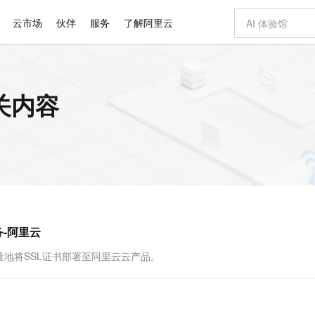
云市场
伙伴
服务
了解阿里云
AI 特惠
数据与 API
成为产品伙伴
企业增值服务
最佳实践
价格计算器
AI 场景体
基础软件
产品伙伴合
阿里云认证
市场活动
配置报价
大模型
关内容
自助选配和估算价格
步到位
智启 AI 普惠权益
产品生态集成认证中心
企业支持计划
云上春晚
域名与网站
Qwen Audio：打造专属 AI 语音助手
千问官方 MaaS 平台，为开发者和 Agent 而生，新用户赠送 1 亿 + tokens 额度
一句话生成原生
AI Coding
阿里云Maa
2026 阿里云
云服务器 E
为企业打
数据集
Windows
大模型认证
模型
NEW
NEW
格式还原
值低价云产品抢先购
至高享 1亿+免费 tokens，加速 Al 应用落地
提供智能易用的域名与建站服务
Qwen-Audio-3.0-Realtime 端到端实时语音角色扮演
输入一句话想法,
智能编程，一键
安全可靠、
产品生态伙伴
专家技术服务
云上奥运之旅
弹性计算合作
阿里云中企出
手机三要素
宝塔 Linux
全部认证
价格优势
开源旗舰模型
即刻拥有 DeepSeek-V4-Pro
阿里云 OPC 创新助力计划
千问大模型
一键部署幻兽
AI 电商营销
对象存储 O
大模型
产品生态伙伴工作台
企业增值服务台
云栖战略参考
云存储合作计
云栖大会
身份实名认证
CentOS
训练营
推动算力普惠，释放技术红利
最高返9万
真正可用的 1M 上下文,一次完成代码全链路开发
快速构建应用程序和网站，即刻迈出上云第一步
轻松解锁专属 DeepSeek-V4-Pro
至高百万元 Token 补贴，加速一人公司成长
多元化、高性能、安全可靠的大模型服务
一键购买专属
从图文生成到
云上的中国
数据库合作计
活动全景
短信
Docker
图片和
自进化智能体
5 分钟轻松部署专属 QwenPaw
Token Plan 模型订阅计划
数字证书管理服务（原SSL证书）
高效搭建 AI
AI 广告创作
无影云电脑
企业成长
NEW
HOT
信息公告
看见新力量
云网络合作计
OCR 文字识别
JAVA
越聪明
证享300元代金券
全托管，含MySQL、PostgreSQL、SQL Server、MariaDB多引擎
Qwen3.8-Max 首发尝鲜，限时加量 10 倍，夜间低至2折
实现全站HTTPS，呈现可信的WEB访问
从聊天伙伴进化为能主动干活的本地数字员工
图文、视频一
随时随地安
Kimi-K3
HappyHors
NEW
魔搭 Mode
loud
服务实践
官网公告
-阿里云
Kimi 最新旗舰模型，长程编程与推理利器
让文字生成流
金融模力时刻
Salesforce O
版
发票查验
全能环境
Claude Code + GStack 打造工程团队
千问办公，限时限量积分加倍
Qoder
低代码高效构
AI 建站
短信服务
型
NEW
作计划
计划
创新中心
魔搭 ModelSc
健康状态
理服务
让AI从“聊天伙伴”进化为能干活的“数字员工”
安装技能 GStack，拥有专属 AI 工程团队
你的AI工作搭子，覆盖日常办公高频场景
面向真实软件的智能体编程平台
0 代码专业建
地将SSL证书部署至阿里云云产品。
客户案例
天气预报查询
操作系统
Deepseek-v4-pro
HappyHors
态合作计划
态智能体模型
旗舰 MoE 大模型，百万上下文与顶尖推理能力
图生视频，流
同享
万小智 AI 建站低至 15元/月
Qoder CN
AI 短剧/漫剧
云原生数据库 
快递物流查询
WordPress
成为服务伙
高校合作
点，立即开启云上创新
覆盖公网/内网、递归/权威、移动APP等全场景解析服务
送.CN域名，送备案服务码
基于千问大模型等，支持代码智能生成、研发智能问答
AI助力短剧
GLM-5.2
Wan2.7-T
Ubuntu