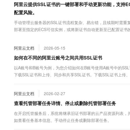
阿里云提供SSL证书的一键部署和手动更新功能，支持
大数据开发治理平台 Data
AI 产品 免费试用
网络
安全
云开发大赛
Tableau 订阅
1亿+ 大模型 tokens 和 
配置风险。
可观测
入门学习赛
中间件
AI空中课堂在线直播课
手动管理云服务器的SSL证书流程复杂、易出错，且续期时需重
云防火墙
140+云产品 免费试用
大模型服务
上云与迁云
部署至指定的ECS可信实例，或将新证书自动更新至已配置证书
云原生的云上边界网络安全
产品新客免费试用，最长1
数据库
生态解决方案
千问AI平台-Token Plan
企业出海
大模型ACA认证体验
大数据计算
助力企业全员 AI 认知与能
阿里云文档
2026-05-15
行业生态解决方案
政企业务
媒体服务
千问AI平台-模型体验
如何在不同的阿里云账号之间共用SSL证书
开发者生态解决方案
在线体验全尺寸、多种模态
企业服务与云通信
以A账号和B账号为例，为您介绍如何在B账号使用A账号中的SS
AI 开发和 AI 应用解决
Happy 系列大模型
下载SSL证书和上传、同步和共享SSL证书。下载SSL证书上
域名与网站
用户，您可以通过控制台分享证...
终端用户计算
阿里云文档
2026-02-27
Serverless
大模型解决方案
查看托管部署任务详情、停止或删除托管部署任务
开发工具
在开启托管服务后，系统将继承旧证书部署的云产品资源列表，
快速部署 Dify，高效搭建 
如查看任务基本信息、手动停止任务或删除部署任务。
迁移与运维管理