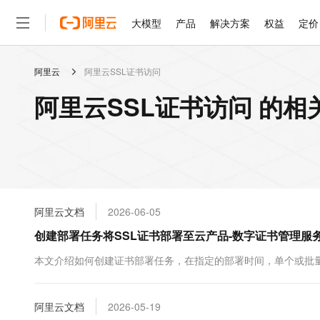
大模型
产品
解决方案
权益
定价
阿里云
阿里云SSL证书访问
大模型
产品
解决方案
权益
定价
云市场
伙伴
服务
了解阿里云
精选产品
精选解决方案
普惠上云
产品定价
精选商城
成为销售伙伴
售前咨询
为什么选择阿里云
千问AI平台
阿里云SSL证书访问 的相
了解云产品的定价详情
大模型服务平台百炼
睿译宝，AI翻译排版一
普惠上云 官方力荐
分销伙伴
在线服务
网站建设
什么是云计算
大
大模型服务与应用平台
上传文档即自动完成翻译和
云服务器38元/年起，超
咨询伙伴
多端小程序
技术领先
云上成本管理
售后服务
轻量应用服务器
GLM-5.2：长任务时代
官方推荐返现计划
大模型
精选产品
精选解决方案
Salesforce 国际版订阅
稳定可靠
管理和优化成本
推荐新用户得奖励，单订单
销售伙伴合作计划
自助服务
友盟天域
安全合规
人工智能与机器学习
AI
文本生成
云数据库 RDS
Hermes Agent，打造
云工开物
无影生态合作计划
在线服务
阿里云文档
2026-06-05
观测云
分析师报告
自主进化，持久记忆，越用
高校专属算力普惠，学生认
计算
互联网应用开发
Qwen3.8-Max
HOT
Salesforce On Alibaba C
工单服务
创建部署任务将SSL证书部署至云产品-数字证书管理服务
智能体时代全能旗舰模型
Tuya 物联网平台阿里云
研究报告与白皮书
人工智能平台 PAI
快速拥有专属 OpenClaw
大模
Consulting Partner 合
大数据
容器
免费试用
短信专区
一站式AI开发、训练和推
本文介绍如何创建证书部署任务，在指定的部署时间，单个或批量
蓝凌 OA
Qwen3.7-Plus
AI 大模型销售与服务生
现代化应用
存储
天池大赛
能看、能想、能动手的多模
云解析DNS
解决方案免费试用 新老
电子合同
最高领取价值200元试用
安全
阿里云文档
网络与CDN
2026-05-19
AI 算法大赛
Qwen3-VL-Plus
畅捷通