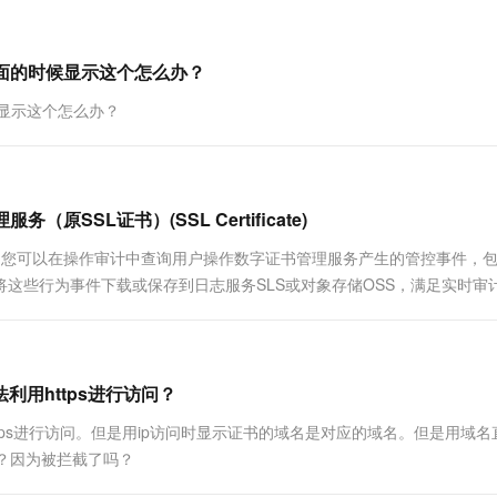
一个 AI 助手
超强辅助，Bol
即刻拥有 DeepSeek-R1 满血版
在企业官网、通讯软件中为客户提供 AI 客服
多种方案随心选，轻松解锁专属 DeepSeek
页面的时候显示这个怎么办？
候显示这个怎么办？
SSL证书）(SSL Certificate)
务集成，您可以在操作审计中查询用户操作数字证书管理服务产生的管控事件，
以将这些行为事件下载或保存到日志服务SLS或对象存储OSS，满足实时审
利用https进行访问？
ttps进行访问。但是用ip访问时显示证书的域名是对应的域名。但是用域名
？？因为被拦截了吗？