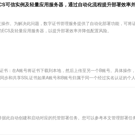
服务生态伙伴
视觉 Coding、空间感知、多模态思考等全面升级
1M上下文，专为长程任务能力而生
云工开物
ECS可信实例及轻量应用服务器，通过自动化流程提升部署效率
企业应用
Works
Night Plan 支持 Qwen 3.8-Max
云原生大数据计算服务 MaxCompute
AI 办公
容器服务 Kub
NEW
Red Hat
30+ 款产品免费体验
Data Agent 驱动的一站式 Data+AI 开发治理平台
夜间 5 折，Qwen/Meoo/TokenPlan 客户专享
面向分析的企业级SaaS模式云数据仓库
AI智能应用
提供一站式管
科研合作
ERP
堂（旗舰版）
SUSE
复操作。为解决此问题，数字证书管理服务提供了自动化部署功能，可将
智能客服
AI 应用构建
大模型原生
CRM
的ECS及轻量应用服务器，以提升部署效率并降低配置风险。
防护产品
2个月
自动承接线索
建站小程序
Qoder
大模型服务平台百炼-应用模版
OA 办公系统
HOT
NEW
面向真实软件
个人版上线、团队版降价；千问3.8-Max首发发尝鲜
丰富多元化的应用模版和解决方案
力提升
财税管理
模板建站
万有无界
大模型服务平台百炼-智能体
400电话
定制建站
的模型效果
灵活可视化地构建企业级 Agent
L证书：在A账号将证书下载到本地，然后上传至另一个B账号。具体操作
方案
广告营销
模板小程序
秒悟
人工智能平台 PAI
传、同步和共享SSL证书如果A账号和B账号归属于同一个经过实名认证的个
定制小程序
云端极速 AI 
新一代 AI 视频生成模型，深度适配广告营销等场景
AI Native 的算法工程平台，一站式完成建模、训练、推理服务部署
APP 开发
建站系统
并据此自动创建和启动对应的托管部署任务。您可以参考本文管理部署任
AI 应用
10分钟微调：让0.6B模型媲美235B模
多模态数据信
型
依托云原生高可用架构,实现Dify私有化部署
用1%尺寸在特定领域达到大模型90%以上效果