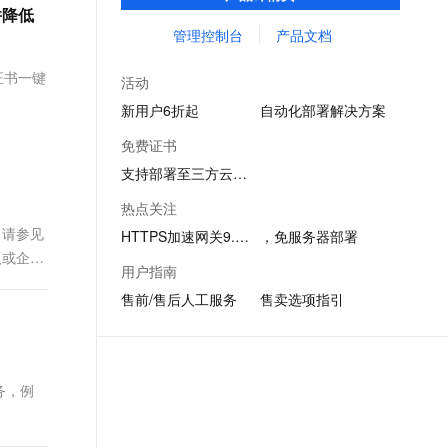
书的能力，同时提供云上证书自动化应用部
文戏情感细腻自然，动作戏激烈拳拳到肉，实现更强表演能力
支持中英文自由切换，具备更强的噪声鲁棒性
并降低
ernetes 版 ACK
云聚AI 严选权益
AI 原生数据库服务发布
SSL 证书
署的解决方案，便于客户轻松实现数据传输
管理控制台
产品文档
，一键激活高效办公新体验
理容器应用的 K8s 服务
精选AI产品，从模型到应用全链提效
Agent 数据网关
加密和信源加密。
堡垒机
证书一键
AI 用量加速计划
云原生数据库 PolarDB
活动
应用
防火墙
、识别商机，让客服更高效、服务更出色。
新老同享，达量后返
Agentic Database 发布
新用户6折起
自动化部署解决方案
千问办公
主机安全
NEW
免费证书
的智能体编程平台
一站式AI生产力平台
支持部署至三方云产品
AI 应用及服务市场
伶鹊
热点关注
企业级人与Agent协作平台，接入和调度多个数字员工
智能客服平台，对话机器人、对话分析、智能外呼
AI 应用
，请参见
HTTPS加速网关9.9元起
，免服务器部署
大模型服务平台百炼 - 全妙
人或企业
大模型
用户指南
应用创作平台
多模态内容创作工具，已接入 DeepSeek
售前/售后人工服务
售卖选项指引
自然语言处理
数据标注
机器学习
务，例
息提取
与 AI 智能体进行实时音视频通话
从文本、图片、视频中提取结构化的属性信息
构建支持视频理解的 AI 音视频实时通话应用