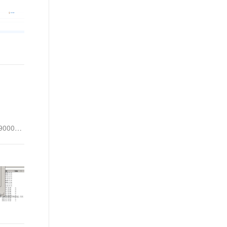
t.diy 一步搞定创意建站
构建大模型应用的安全防护体系
通过自然语言交互简化开发流程,全栈开发支持
通过阿里云安全产品对 AI 应用进行安全防护
9000