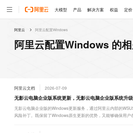
大模型
产品
解决方案
权益
定价
阿里云
阿里云配置Windows
大模型
产品
解决方案
权益
定价
云市场
伙伴
服务
了解阿里云
精选产品
精选解决方案
普惠上云
产品定价
精选商城
成为销售伙伴
售前咨询
为什么选择阿里云
千问AI平台
阿里云配置Windows 的
了解云产品的定价详情
大模型服务平台百炼
千问办公，解锁你的工作
普惠上云 官方力荐
分销伙伴
在线服务
网站建设
什么是云计算
大
大模型服务与应用平台
企业级Agent产品，直接
云服务器38元/年起，超
咨询伙伴
多端小程序
技术领先
云上成本管理
售后服务
轻量应用服务器
Agency Agents：拥
官方推荐返现计划
大模型
精选产品
精选解决方案
Salesforce 国际版订阅
稳定可靠
管理和优化成本
推荐新用户得奖励，单订单
销售伙伴合作计划
自助服务
友盟天域
安全合规
人工智能与机器学习
AI
文本生成
云数据库 RDS
HappyHorse 打造一
云工开物
无影生态合作计划
在线服务
阿里云文档
2026-07-09
观测云
分析师报告
高校专属算力普惠，学生认
计算
互联网应用开发
Qwen3.8-Max
HOT
Salesforce On Alibaba C
工单服务
无影云电脑企业版系统更新，无影云电脑企业版系统升级
智能体时代全能旗舰模型
Tuya 物联网平台阿里云
研究报告与白皮书
人工智能平台 PAI
快速拥有专属 OpenClaw
大模
Consulting Partner 合
大数据
容器
免费试用
短信专区
一站式AI开发、训练和推
无影云电脑企业版的Windows更新服务，通过阿里云内部的W
蓝凌 OA
Qwen3.7-Plus
AI 大模型销售与服务生
现代化应用
风险补丁。既保留了Windows原生更新的优势，又能够确保
存储
天池大赛
能看、能想、能动手的多模
云解析DNS
解决方案免费试用 新老
电子合同
最高领取价值200元试用
安全
网络与CDN
AI 算法大赛
Qwen3-VL-Plus
畅捷通