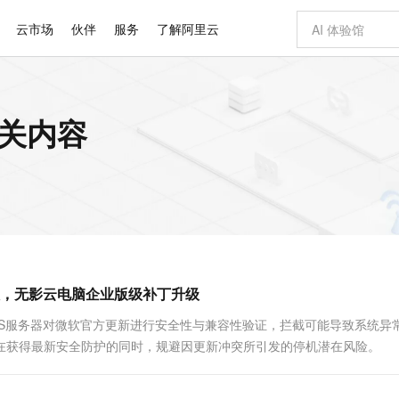
云市场
伙伴
服务
了解阿里云
AI 特惠
数据与 API
成为产品伙伴
企业增值服务
最佳实践
价格计算器
AI 场景体
基础软件
产品伙伴合
阿里云认证
市场活动
配置报价
大模型
相关内容
自助选配和估算价格
新方式
睿译宝，AI翻译排版一步到位
智启 AI 普惠权益
产品生态集成认证中心
企业支持计划
云上春晚
域名与网站
千问官方 MaaS 平台，为开发者和 Agent 而生，新用户赠送 1 亿 + tokens 额度
Qwen Aud
AI Coding
阿里云Maa
2026 阿里云
云服务器 E
为企业打
数据集
Windows
大模型认证
模型
NEW
NEW
交付可用成果
值低价云产品抢先购
上传文档即自动完成翻译和格式还原
至高享 1亿+免费 tokens，加速 Al 应用落地
提供智能易用的域名与建站服务
智能编程，一键
安全可靠、
产品生态伙伴
专家技术服务
云上奥运之旅
弹性计算合作
阿里云中企出
手机三要素
宝塔 Linux
全部认证
价格优势
有专属领域专家
GLM-5.2：长任务时代开源旗舰模型
阿里云 OPC 创新助力计划
千问大模型
即刻拥有 DeepS
AI 电商营销
对象存储 O
大模型
产品生态伙伴工作台
企业增值服务台
云栖战略参考
云存储合作计
云栖大会
身份实名认证
CentOS
训练营
推动算力普惠，释放技术红利
最高返9万
多领域专家智能体,一键组建 AI 虚拟交付团队
快速构建应用程序和网站，即刻迈出上云第一步
至高百万元 Token 补贴，加速一人公司成长
多元化、高性能、安全可靠的大模型服务
真正可用的 1M 上下文,一次完成代码全链路开发
轻松解锁专属 Dee
从图文生成到
云上的中国
数据库合作计
活动全景
短信
Docker
图片和
站式影视创作平台
Hermes Agent，打造自进化智能体
Token Plan 模型订阅计划
数字证书管理服务（原SSL证书）
5 分钟轻松部署
AI 广告创作
无影云电脑
企业成长
NEW
信息公告
看见新力量
云网络合作计
OCR 文字识别
JAVA
证享300元代金券
可视化编排打通从文字构思到成片全链路闭环
全托管，含MySQL、PostgreSQL、SQL Server、MariaDB多引擎
自主进化，持久记忆，越用越聪明
Qwen3.8-Max 首发尝鲜，限时加量 10 倍，夜间低至2折
实现全站HTTPS，呈现可信的WEB访问
图文、视频一
随时随地安
Kimi-K3
HappyHors
NEW
魔搭 Mode
loud
服务实践
官网公告
，无影云电脑企业版级补丁升级
Kimi 最新旗舰模型，长程编程与推理利器
让文字生成流
金融模力时刻
Salesforce O
版
发票查验
全能环境
Claude Code + GStack 打造工程团队
千问办公，限时限量积分加倍
Qoder
低代码高效构
AI 建站
短信服务
型
NEW
作计划
计划
创新中心
魔搭 ModelSc
健康状态
理服务
让AI从“聊天伙伴”进化为能干活的“数字员工”
安装技能 GStack，拥有专属 AI 工程团队
你的AI工作搭子，覆盖日常办公高频场景
面向真实软件的智能体编程平台
0 代码专业建
SUS服务器对微软官方更新进行安全性与兼容性验证，拦截可能导致系统异
客户案例
天气预报查询
操作系统
Deepseek-v4-pro
HappyHors
态合作计划
用户在获得最新安全防护的同时，规避因更新冲突所引发的停机潜在风险。
态智能体模型
旗舰 MoE 大模型，百万上下文与顶尖推理能力
图生视频，流
同享
万小智 AI 建站低至 15元/月
Qoder CN
AI 短剧/漫剧
云原生数据库 
快递物流查询
WordPress
成为服务伙
高校合作
点，立即开启云上创新
覆盖公网/内网、递归/权威、移动APP等全场景解析服务
送.CN域名，送备案服务码
基于千问大模型等，支持代码智能生成、研发智能问答
AI助力短剧
GLM-5.2
Wan2.7-T
Ubuntu