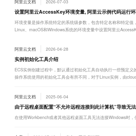
阿里云文档
2026-07-03
大数据开发治理平台 Data
AI 产品 免费试用
网络
安全
云开发大赛
Tableau 订阅
设置阿里云AccessKey环境变量, 阿里云示例代码运
1亿+ 大模型 tokens 和 
可观测
入门学习赛
中间件
AI空中课堂在线直播课
环境变量是操作系统特定的系统级参数，包含特定名称和特定值
云防火墙
140+云产品 免费试用
大模型服务
Linux、macOS和Windows系统的环境变量中设置阿里云Access
上云与迁云
云原生的云上边界网络安全
产品新客免费试用，最长1
数据库
生态解决方案
千问AI平台-Token Plan
企业出海
大模型ACA认证体验
大数据计算
阿里云文档
2026-04-28
助力企业全员 AI 认知与能
行业生态解决方案
政企业务
媒体服务
千问AI平台-模型体验
实例初始化工具介绍
开发者生态解决方案
在线体验全尺寸、多种模态
企业服务与云通信
ECS实例创建过程中，默认通过初始化工具自动执行一些预定义
AI 开发和 AI 应用解决
操作系统使用的初始化工具会有所不同，对于Linux实例，由cloud-
Happy 系列大模型
域名与网站
化。本文将介绍Linux实例和Windows实例的初始化工具。
终端用户计算
阿里云文档
2025-06-04
Serverless
由于远程桌面配置“不允许远程连接到此计算机”导致无法远
大模型解决方案
在使用Workbench或者其他远程桌面工具无法连接Window
开发工具
快速部署 Dify，高效搭建 
迁移与运维管理