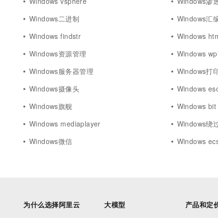
Windows vsphere
Windows
Windows二进制
Windows汇
Windows findstr
Windows ht
Windows资源管理
Windows wp
Windows服务器管理
Windows打
Windows摄像头
Windows es
Windows旗舰
Windows bit
Windows mediaplayer
Windows绕
Windows微信
Windows e
为什么选择阿里云
大模型
产品和定