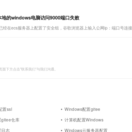
地的windows电脑访问9000端口失败
点，已经在ecs服务器上配置了安全组，谷歌浏览器上输入公网ip：端口号连
面下方点击"联系我们"与我们沟通。
s配置ssl
Windows配置gitee
置gitee仓库
计算机配置Windows
配置日志
Windows云服务器配置