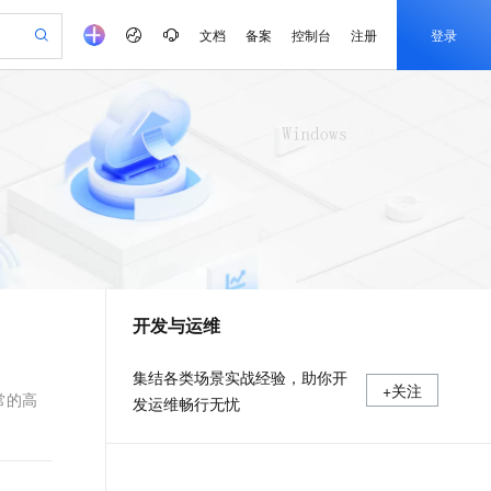
文档
备案
控制台
注册
登录
验
作计划
器
AI 活动
专业服务
服务伙伴合作计划
开发者社区
加入我们
产品动态
服务平台百炼
阿里云 OPC 创新助力计划
一站式生成采购清单，支持单品或批量购买
io：打造专属 AI 语音助手
S产品伙伴计划（繁花）
峰会
CS
造的大模型服务与应用开发平台
一句话生成原生可编辑精美 PPT 文稿
AI 生产力先锋
Al MaaS 服务伙伴赋能合作
域名
博文
Careers
至高可申请百万元
Qwen3.8-Max 模型上线
开启高性价比 AI 编程新体验
弹性可伸缩的云计算服务
Qwen-Audio-3.0-Realtime 端到端实时语音角色扮演
输入一句话想法, 轻松生成专业的 PPT
先锋实践拓展 AI 生产力的边界
Token 补贴，五大权
计划
海大会
伙伴信用分合作计划
商标
问答
社会招聘
益加速 OPC 成功
eek-V4-Pro
SS
一键部署幻兽帕鲁游戏服务器
飞天发布时刻
HOT
Open Search 向量检索版支
划
备案
电子书
校园招聘
pSeek-V4-Pro
视频创作，一键激活电商全链路生产力
稳定、安全、高性价比、高性能的云存储服务
一键购买专属联机服务器，轻松开启游戏
所见，即是所愿
持视频检索 Pipeline 功能
更多支持
划
公司注册
镜像站
视频生成
语音识别与合成
专属 QwenPaw
漫剧工坊：一站式动画创作平台
AI 实训营
HOT
应用身份服务 (IDaaS)
合作伙伴培训与认证
开发与运维
划
上云迁移
站生成，高效打造优质广告素材
全接入的云上超级电脑
从聊天伙伴进化为能主动干活的本地数字员工
快速生产连贯的高质量长漫剧
从基础到进阶，Agent 创客手把手教你
OpenClaw 管理能力上线
e-1.1-T2V
Qwen3-TTS-Flash
lScope
我要反馈
查询合作伙伴
畅细腻的高质量视频
离线语音合成大模型，多语言方言自适应，低延迟高稳定
n Alibaba Cloud ISV 合作
代维服务
建企业门户网站
10 分钟搭建微信、支付宝小程序
MaxCompute MaxFrame 提
集结各类场景实战经验，助你开
+关注
创新加速
ope
登录合作伙伴管理后台
我要建议
站，无忧落地极速上线
以可视化方式快速构建移动和 PC 门户网站
国内短信简单易用，安全可靠，秒级触达，全球覆盖200+国家和地区。
高效部署网站，快速应用到小程序
供自动弹性内存功能
常的高
发运维畅行无忧
e-1.1-I2V
Cosyvoice-V3-Flash
安全
畅自然，细节丰富
高表现力语音合成大模型，语音克隆听感自然
我要投诉
PolarDB
上云场景组合购
Milvus 弹性伸缩功能新增节
伴
漫剧创作，剧本、分镜、视频高效生成
100%兼容MySQL、PostgreSQL，兼容Oracle，支持集中和分布式
覆盖90%+业务场景，专享组合折扣价
点支持范围
2V
VPN
Fun-ASR