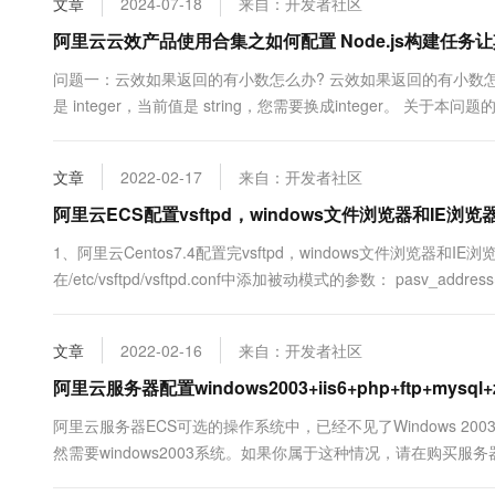
文章
2024-07-18
来自：开发者社区
10 分钟在聊天系统中增加
专有云
阿里云云效产品使用合集之如何配置 Node.js构建任务让
问题一：云效如果返回的有小数怎么办? 云效如果返回的有小数怎么办? 
是 integer，当前值是 string，您需要换成integer。 关
https://developer.aliyun.com/ask/592144 ...
文章
2022-02-17
来自：开发者社区
阿里云ECS配置vsftpd，windows文件浏览器和IE浏
1、阿里云Centos7.4配置完vsftpd，windows文件浏览器和I
在/etc/vsftpd/vsftpd.conf中添加被动模式的参数： pasv_address
pasv_max_port=...
文章
2022-02-16
来自：开发者社区
阿里云服务器配置windows2003+iis6+php+ftp+mysql
阿里云服务器ECS可选的操作系统中，已经不见了Windows 2
然需要windows2003系统。如果你属于这种情况，请在购买
用户保留了2003系统的64位和32位版，欢迎使用。这里为用户分享