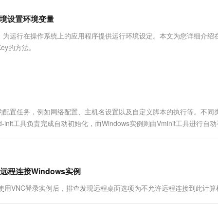
服务生态伙伴
视觉 Coding、空间感知、多模态思考等全面升级
1M上下文，专为长程任务能力而生
云工开物
企业应用
Works
Night Plan 支持 Qwen 3.8-Max
云原生大数据计算服务 MaxCompute
AI 办公
容器服务 Kub
NEW
Red Hat
行环境设置环境变量
30+ 款产品免费体验
Data Agent 驱动的一站式 Data+AI 开发治理平台
夜间 5 折，Qwen/Meoo/TokenPlan 客户专享
面向分析的企业级SaaS模式云数据仓库
AI智能应用
提供一站式管
科研合作
ERP
堂（旗舰版）
SUSE
，为运行在操作系统上的应用程序提供运行环境设定。本文为您详细介绍
智能客服
AI 应用构建
大模型原生
CRM
Key的方法。
防护产品
2个月
自动承接线索
建站小程序
Qoder
大模型服务平台百炼-应用模版
OA 办公系统
HOT
NEW
面向真实软件
个人版上线、团队版降价；千问3.8-Max首发发尝鲜
丰富多元化的应用模版和解决方案
力提升
财税管理
模板建站
万有无界
大模型服务平台百炼-智能体
400电话
定制建站
的模型效果
灵活可视化地构建企业级 Agent
的配置任务，例如网络配置、主机名设置以及自定义脚本的执行等。不同
方案
广告营销
模板小程序
init工具负责完成自动初始化，而Windows实例则由Vminit工具进行自
秒悟
人工智能平台 PAI
定制小程序
云端极速 AI 
新一代 AI 视频生成模型，深度适配广告营销等场景
AI Native 的算法工程平台，一站式完成建模、训练、推理服务部署
APP 开发
建站系统
程连接Windows实例
s时，使用VNC登录实例后，排查发现远程桌面选项为不允许远程连接到此计算
AI 应用
10分钟微调：让0.6B模型媲美235B模
多模态数据信
型
依托云原生高可用架构,实现Dify私有化部署
用1%尺寸在特定领域达到大模型90%以上效果