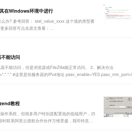
一个 AI 助手
超强辅助，Bol
即刻拥有 DeepSeek-R1 满血版
在企业官网、通讯软件中为客户提供 AI 客服
其在Windows环境中进行
多种方案随心选，轻松解锁专属 DeepSeek
参考回答： stat_value_xxxx 这个值的类型要
于本问题的更多回答可点击原文查看：
览器不能访问
E浏览器不能访问，但是浏览器或FileZilla能正常访问。 2、解决办法
=*.*.*.* #这里是你服务器的IPv4地址 pasv_enable=YES pasv_min_port=
+zend教程
003操作系统，但很多用户特别是配置低的低端用户，仍
服务器时联系阿里云授权合作伙伴万维景盛，我司特意为
一下windows2003系统配置环境的方法，当然，您