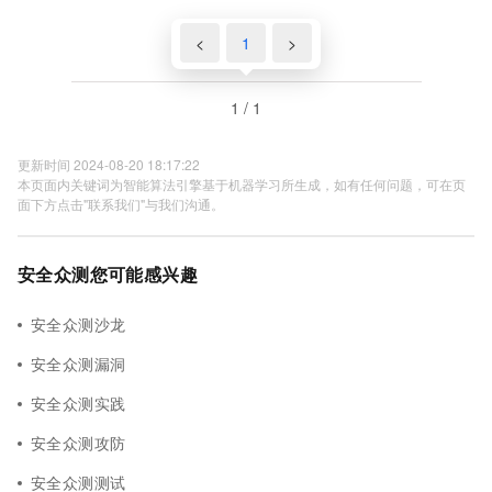
<
1
>
1 / 1
更新时间 2024-08-20 18:17:22
本页面内关键词为智能算法引擎基于机器学习所生成，如有任何问题，可在页
面下方点击"联系我们"与我们沟通。
安全众测您可能感兴趣
安全众测沙龙
安全众测漏洞
安全众测实践
安全众测攻防
安全众测测试