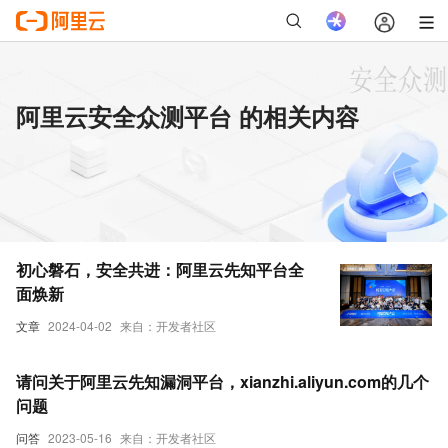
阿里云安全众测平台 的相关内容
初心磐石，安全共进：阿里云先知平台全
面焕新
文章
2024-04-02
来自：开发者社区
请问关于阿里云先知漏洞平台，xianzhi.aliyun.com的几个
问题
问答
2023-05-16
来自：开发者社区