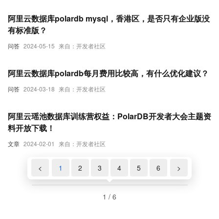
阿里云数据库polardb mysql，香港区，是否只有企业版没
有标准版？
问答
2024-05-15
来自：开发者社区
阿里云数据库polardb每月费用比较高，有什么优化建议？
问答
2024-03-18
来自：开发者社区
阿里云瑶池数据库训练营权益：PolarDB开发者大会主题资
料开放下载！
文章
2024-02-01
来自：开发者社区
<
1
2
3
4
5
6
>
1 / 6