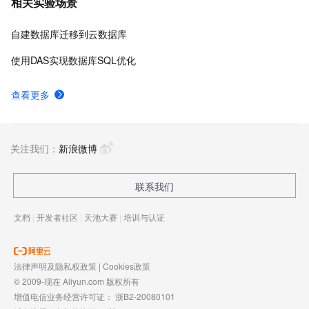
相关实验场景
自建数据库迁移到云数据库
使用DAS实现数据库SQL优化
查看更多
关注我们：
新浪微博
联系我们
文档
|
开发者社区
|
天池大赛
|
培训与认证
法律声明及隐私权政策
|
Cookies政策
© 2009-现在 Aliyun.com 版权所有
增值电信业务经营许可证：
浙B2-20080101