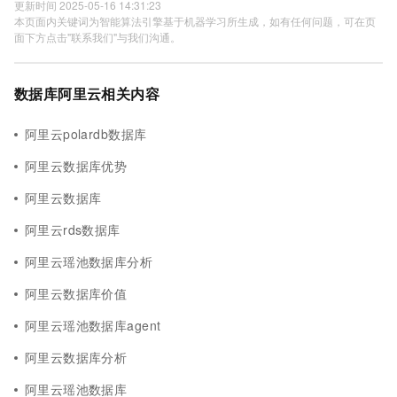
更新时间 2025-05-16 14:31:23
本页面内关键词为智能算法引擎基于机器学习所生成，如有任何问题，可在页
面下方点击"联系我们"与我们沟通。
数据库阿里云相关内容
阿里云polardb数据库
阿里云数据库优势
阿里云数据库
阿里云rds数据库
阿里云瑶池数据库分析
阿里云数据库价值
阿里云瑶池数据库agent
阿里云数据库分析
阿里云瑶池数据库