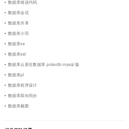
数据库错误代码
数据库会话
数据库共享
数据库小写
数据库vs
数据库ssl
数据库云原生数据库 polardb mysql 版
数据库pl
数据库程序设计
数据库双向同步
数据库截图