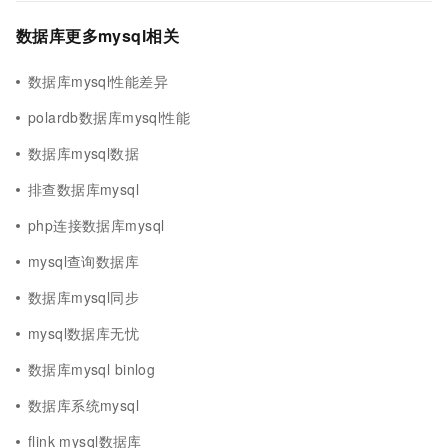
数据库更多mysql相关
数据库mysql性能差异
polardb数据库mysql性能
数据库mysql数据
排查数据库mysql
php连接数据库mysql
mysql查询数据库
数据库mysql同步
mysql数据库无忧
数据库mysql binlog
数据库系统mysql
flink mysql数据库