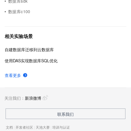
数据库sdk
数据库c100
相关实验场景
自建数据库迁移到云数据库
使用DAS实现数据库SQL优化
查看更多
关注我们：
新浪微博
联系我们
文档
|
开发者社区
|
天池大赛
|
培训与认证