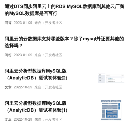
通过DTS同步阿里云上的RDS MySQL数据库到其他云厂商
的MySQL数据库是否可行
问答
2023-01-09
来自：开发者社区
阿里云的云数据库支持哪些版本？除了mysql外还要其他的
选择吗？
问答
2023-01-09
来自：开发者社区
阿里云分析型数据库MySQL版
（AnalyticDB）测试初体验(2)
文章
2022-10-29
来自：开发者社区
阿里云分析型数据库MySQL版
（AnalyticDB）测试初体验(1)
文章
2022-10-29
来自：开发者社区