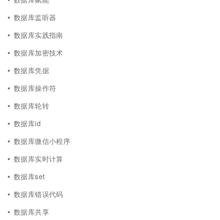
数据库监听器
数据库实践指南
数据库加密技术
数据库凭据
数据库操作符
数据库轮转
数据库id
数据库微信小程序
数据库实时计算
数据库set
数据库错误代码
数据库共享