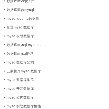
数据库mysql分析
数据库同步mysql
mysql ubuntu数据库
配置mysql数据库
mysql权限数据库
数据库mysql mysqldump
数据库mysql迁移
mysql数据库架构
云数据库mysql数据库
mysql数据库集群
mysql安装数据库
mysql架构数据库
mysql实战数据库性能