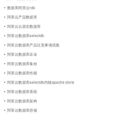
数据库阿里云rds
阿里云产品数据库
阿里云云原生数据库
阿里云数据库selectdb
阿里云数据库产品注意事项优惠
阿里云数据库企业
阿里云数据库备份
阿里云数据库性能
阿里云数据库selectdb内核apache doris
阿里云数据库系统
阿里云数据库架构
阿里云数据库存储