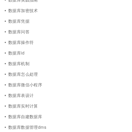
数据库加密技术
数据库凭据
数据库问答
数据库操作符
数据库id
数据库机制
数据库怎么处理
数据库微信小程序
数据库表设计
数据库实时计算
数据库自建数据库
数据库数据管理dms