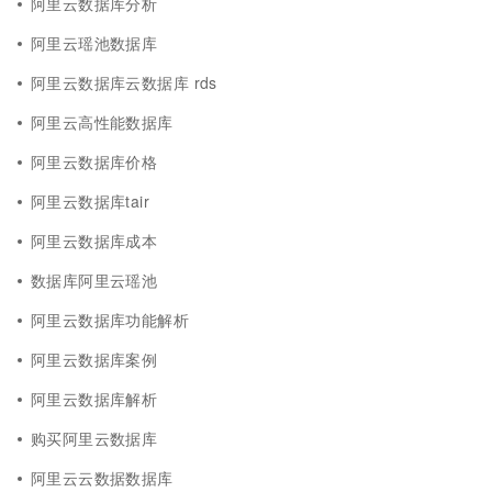
阿里云数据库分析
阿里云瑶池数据库
阿里云数据库云数据库 rds
阿里云高性能数据库
阿里云数据库价格
阿里云数据库tair
阿里云数据库成本
数据库阿里云瑶池
阿里云数据库功能解析
阿里云数据库案例
阿里云数据库解析
购买阿里云数据库
阿里云云数据数据库