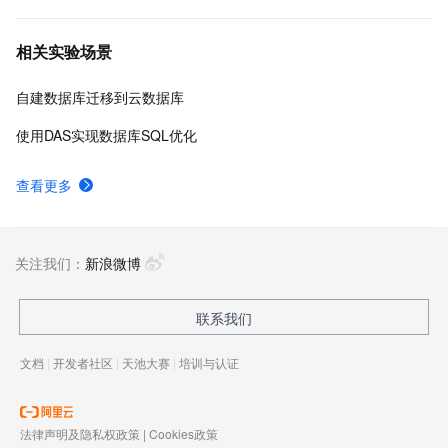
相关实验场景
自建数据库迁移到云数据库
使用DAS实现数据库SQL优化
查看更多
关注我们：
新浪微博
联系我们
文档
|
开发者社区
|
天池大赛
|
培训与认证
法律声明及隐私权政策
|
Cookies政策