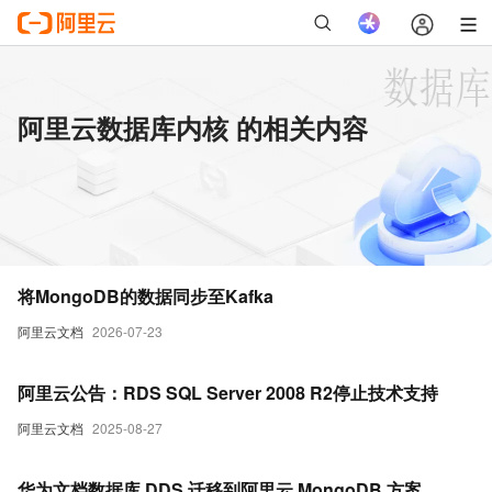
阿里云数据库内核 的相关内容
将MongoDB的数据同步至Kafka
阿里云文档
2026-07-23
阿里云公告：RDS SQL Server 2008 R2停止技术支持
阿里云文档
2025-08-27
华为文档数据库 DDS 迁移到阿里云 MongoDB 方案