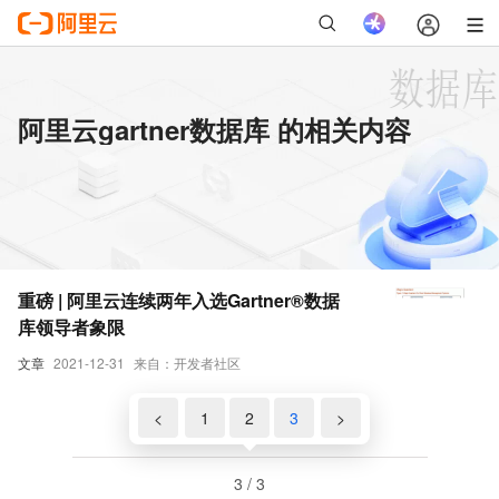
阿里云gartner数据库 的相关内容
重磅 | 阿里云连续两年入选Gartner®数据
库领导者象限
文章
2021-12-31
来自：开发者社区
<
1
2
3
>
3 / 3