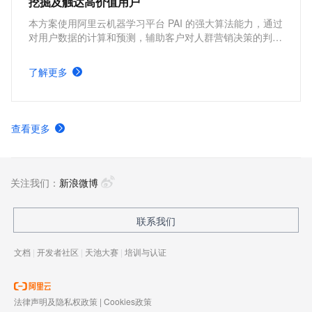
挖掘及触达高价值用户
本方案使用阿里云机器学习平台 PAI 的强大算法能力，通过
对用户数据的计算和预测，辅助客户对人群营销决策的判
断，在用户召回，流失预测，高价值用户寻找等多个运营场
景，帮助客户降低成本，提高效率，客户可通过短信的方式
了解更多
触达用户，完成营销触达的全链路操作。
查看更多
关注我们：
新浪微博
联系我们
文档
|
开发者社区
|
天池大赛
|
培训与认证
法律声明及隐私权政策
|
Cookies政策