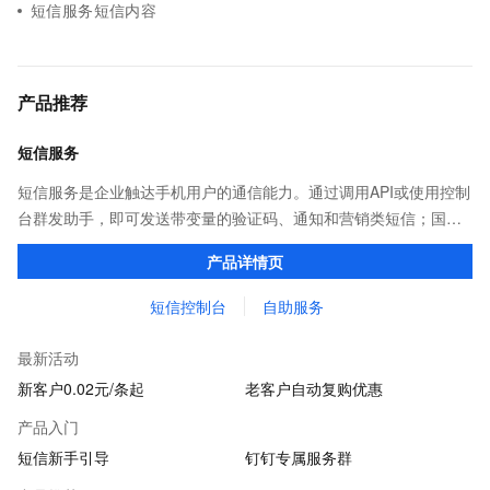
短信服务短信内容
产品推荐
短信服务
短信服务是企业触达手机用户的通信能力。通过调用API或使用控制
台群发助手，即可发送带变量的验证码、通知和营销类短信；国内
验证短信秒级触达，到达率最高可达99%；国际/港澳台短信覆盖
产品详情页
200+国家和地区，安全稳定。
短信控制台
自助服务
最新活动
新客户0.02元/条起
老客户自动复购优惠
产品入门
短信新手引导
钉钉专属服务群