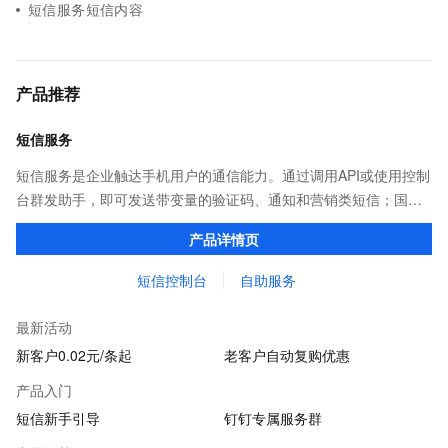
短信服务短信内容
产品推荐
短信服务
短信服务是企业触达手机用户的通信能力。通过调用API或使用控制
台群发助手，即可发送带变量的验证码、通知和营销类短信；国内
验证短信秒级触达，到达率最高可达99%；国际/港澳台短信覆盖
产品详情页
200+国家和地区，安全稳定。
短信控制台
自助服务
最新活动
新客户0.02元/条起
老客户自动复购优惠
产品入门
短信新手引导
钉钉专属服务群