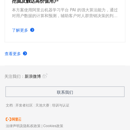
挖掘及触达高价值用户
本方案使用阿里云机器学习平台 PAI 的强大算法能力，通过
对用户数据的计算和预测，辅助客户对人群营销决策的判
断，在用户召回，流失预测，高价值用户寻找等多个运营场
景，帮助客户降低成本，提高效率，客户可通过短信的方式
了解更多
触达用户，完成营销触达的全链路操作。
查看更多
关注我们：
新浪微博
联系我们
文档
|
开发者社区
|
天池大赛
|
培训与认证
法律声明及隐私权政策
|
Cookies政策